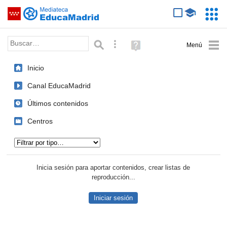
Mediateca de EducaMadrid
Saltar navegación
Servic
Educa
Palabra o frase:
Búsqueda avanzada
Ayuda
(en
ventana
Inicio
nueva)
Canal EducaMadrid
Últimos contenidos
Centros
Tipo de contenido:
Inicia sesión para aportar contenidos, crear listas de
reproducción...
Iniciar sesión