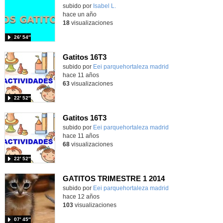
Contenido educativo.
subido por
Isabel L.
-
hace un año
18
visualizaciones
26′ 54″
Gatitos 16T3
subido por
Eei parquehortaleza madrid
-
hace 11 años
63
visualizaciones
22′ 52″
Gatitos 16T3
subido por
Eei parquehortaleza madrid
-
hace 11 años
68
visualizaciones
22′ 52″
GATITOS TRIMESTRE 1 2014
subido por
Eei parquehortaleza madrid
-
hace 12 años
103
visualizaciones
07′ 45″