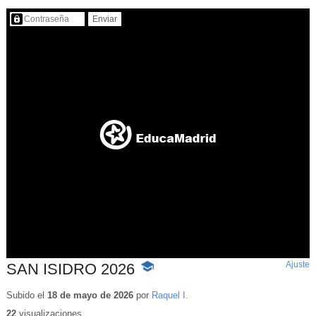
Contenido protegido…
Ajuste
d
SAN ISIDRO 2026
-
p
Contenido
educativo
Subido el
18 de mayo de 2026
por
Raquel I.
22
visualizaciones