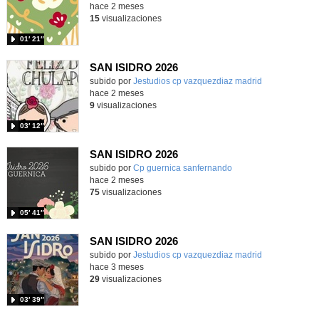
hace 2 meses
15
visualizaciones
01′ 21″
SAN ISIDRO 2026
Contenido educativo.
subido por
Jestudios cp vazquezdiaz madrid
-
hace 2 meses
9
visualizaciones
03′ 12″
SAN ISIDRO 2026
Contenido educativo.
subido por
Cp guernica sanfernando
-
hace 2 meses
75
visualizaciones
05′ 41″
SAN ISIDRO 2026
Contenido educativo.
subido por
Jestudios cp vazquezdiaz madrid
-
hace 3 meses
29
visualizaciones
03′ 39″