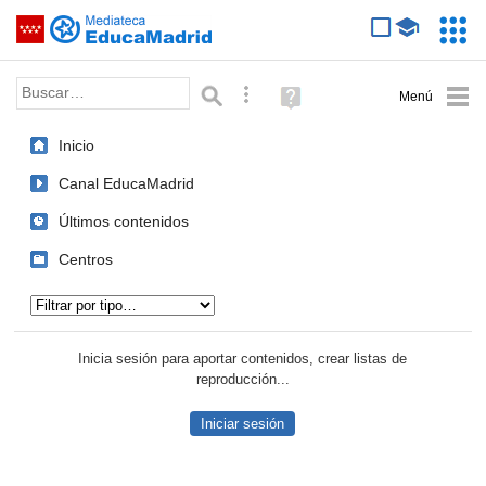
Mediateca de EducaMadrid
Saltar navegación
Servic
Educa
Palabra o frase:
Búsqueda avanzada
Ayuda
(en
ventana
Inicio
nueva)
Canal EducaMadrid
Últimos contenidos
Centros
Tipo de contenido:
Inicia sesión para aportar contenidos, crear listas de
reproducción...
Iniciar sesión