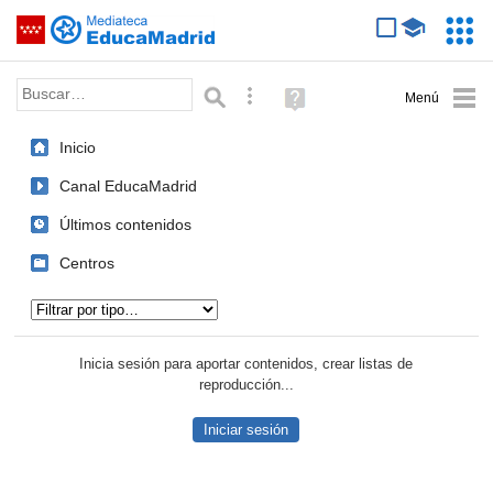
Mediateca de EducaMadrid
Saltar navegación
Servic
Educa
Palabra o frase:
Búsqueda avanzada
Ayuda
(en
ventana
Inicio
nueva)
Canal EducaMadrid
Últimos contenidos
Centros
Tipo de contenido:
Inicia sesión para aportar contenidos, crear listas de
reproducción...
Iniciar sesión