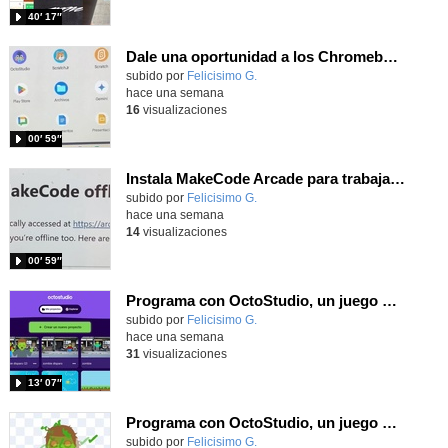
40′ 17″
Dale una oportunidad a los Chromebooks y utiliza un proyector para realizar talleres si no tienes pantallas táctiles
Contenido educativo.
subido por
Felicisimo G.
-
hace una semana
16
visualizaciones
00′ 59″
Instala MakeCode Arcade para trabajar offline en tu tablet, ordenador, Chromebook
Contenido educativo.
subido por
Felicisimo G.
-
hace una semana
14
visualizaciones
00′ 59″
Programa con OctoStudio, un juego de disparos contra Zombies con un cargador basado en el House of the dead
Contenido educativo.
subido por
Felicisimo G.
-
hace una semana
31
visualizaciones
13′ 07″
Programa con OctoStudio, un juego homenajeando al House of the dead con Zombies
Contenido educativo.
subido por
Felicisimo G.
-