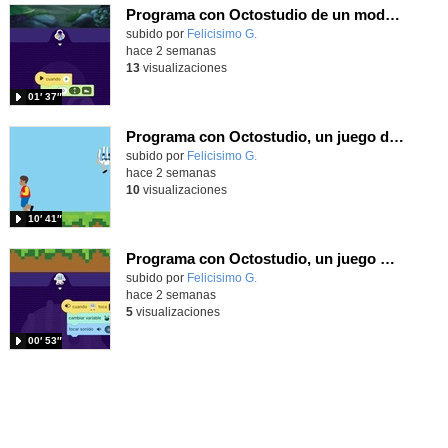
Programa con Octostudio de un modo sencillo, offline y gratuito
Contenido educativo.
subido por
Felicisimo G.
-
hace 2 semanas
13
visualizaciones
01′ 37″
Programa con Octostudio, un juego de 4 personajes ganando la copa del mundo saltando y esquivando rivales.
Contenido educativo.
subido por
Felicisimo G.
-
hace 2 semanas
10
visualizaciones
10′ 41″
Programa con Octostudio, un juego moviendo la tablet para ganar con España, el mundial 2026
Contenido educativo.
subido por
Felicisimo G.
-
hace 2 semanas
5
visualizaciones
00′ 53″