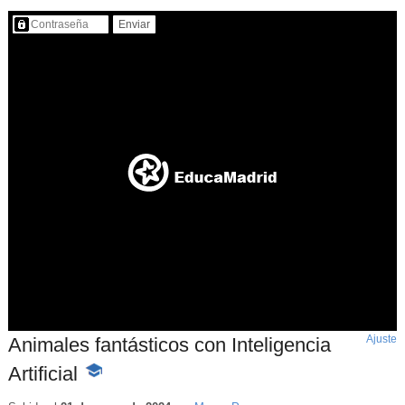
Contenido protegido…
Ajuste
d
Animales fantásticos con Inteligencia
p
Artificial
-
Contenido