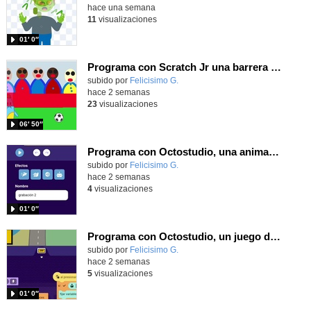
hace una semana
11
visualizaciones
01′ 0″
Programa con Scratch Jr una barrera que se desplaza para dar sensación de movimiento
Contenido educativo.
subido por
Felicisimo G.
-
hace 2 semanas
23
visualizaciones
06′ 50″
Programa con Octostudio, una animación utilizando la cámara para una foto y audio y texto para comunicar.
Contenido educativo.
subido por
Felicisimo G.
-
hace 2 semanas
4
visualizaciones
01′ 0″
Programa con Octostudio, un juego de Educación Víal cruzando un paso de cebra.
Contenido educativo.
subido por
Felicisimo G.
-
hace 2 semanas
5
visualizaciones
01′ 0″