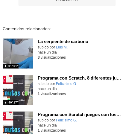
Contenidos relacionados:
La serpiente de carbono
Contenido educativo.
subido por
Luis M.
-
hace un dia
3
visualizaciones
01′ 01″
Programa con Scratch, 8 diferentes juegos para vivir la emoción de los partidos de España en el mundial 2026
Contenido educativo.
subido por
Felicisimo G.
-
hace un dia
1
visualizaciones
40′ 17″
Programa con Scratch juegos con los partidos del mundial 2026 ganados por España
Contenido educativo.
subido por
Felicisimo G.
-
hace un dia
1
visualizaciones