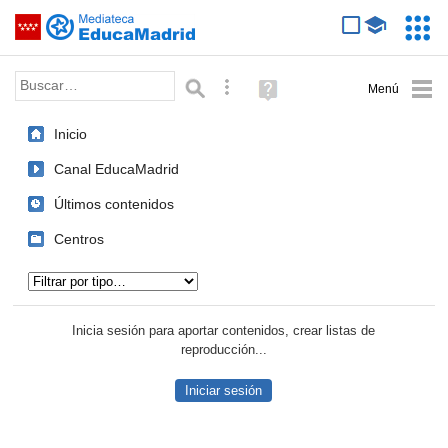
Mediateca de EducaMadrid
Saltar navegación
Servic
Educa
Palabra o frase:
Búsqueda avanzada
Ayuda
(en
ventana
Inicio
nueva)
Canal EducaMadrid
Últimos contenidos
Centros
Tipo de contenido:
Inicia sesión para aportar contenidos, crear listas de
reproducción...
Iniciar sesión