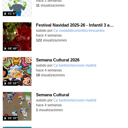
hace 2 semanas
11
visualizaciones
01′ 0″
Festival Navidad 2025-26 - Infantil 3 años
subido por
Cp ciudaddecolumbia trescantos
-
hace 4 semanas
122
visualizaciones
08′ 40″
Semana Cultural 2026
Contenido educativo.
subido por
Cp bartolomecossio madrid
-
hace 4 semanas
16
visualizaciones
05′ 35″
Semana Cultural
Contenido educativo.
subido por
Cp bartolomecossio madrid
-
hace 4 semanas
1
visualizaciones
05′ 35″