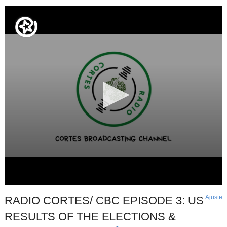
Ajuste
d
RADIO CORTES/ CBC EPISODE 3: US
p
RESULTS OF THE ELECTIONS &