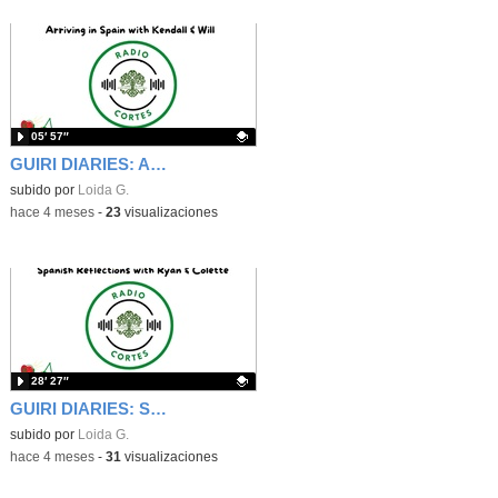
05′ 57″
GUIRI DIARIES: Arriving in Spain with Kendall and Will
Contenido educativo.
subido por
Loida G.
-
hace 4 meses
-
23
visualizaciones
28′ 27″
GUIRI DIARIES: Spanish Reflections with Ryan & Colette
Contenido educativo.
subido por
Loida G.
-
hace 4 meses
-
31
visualizaciones