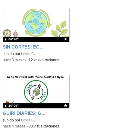
06′ 10″
SIN CORTES: ECONOMÍA CIRCULAR
Contenido educativo.
subido por
Loida G.
-
hace 3 meses
-
12
visualizaciones
16′ 06″
GUIRI DIARIES: Go to Activities with Minna, Colette & Ryan
Contenido educativo.
subido por
Loida G.
-
hace 4 meses
-
33
visualizaciones