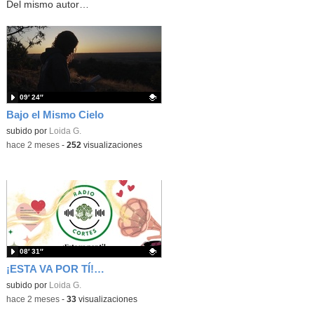
Del mismo autor…
09′ 24″
Bajo el Mismo Cielo
Contenido educativo.
subido por
Loida G.
-
hace 2 meses
-
252
visualizaciones
08′ 31″
¡ESTA VA POR TÍ! EPISODIO 3 ALEX, LOIDA Y GEMA
Contenido educativo.
subido por
Loida G.
-
hace 2 meses
-
33
visualizaciones