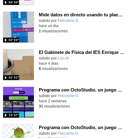
04′ 54″
Mide datos en directo usando tu placa microbit y programando con MakeCode dos placas conectadas por radio
Contenido educativo.
subido por
Felicisimo G.
-
hace un dia
1
visualizaciones
02′ 03″
El Gabinete de Física del IES Enrique Tierno Galván de Parla (Curso 25-26)
Contenido educativo.
subido por
Luis M.
-
hace 4 dias
6
visualizaciones
01′ 01″
Programa con OctoStudio, un juego de disparos contra Zombies con un cargador basado en el House of the dead
Contenido educativo.
subido por
Felicisimo G.
-
hace 2 semanas
31
visualizaciones
13′ 07″
Programa con OctoStudio, un juego homenajeando al House of the dead con Zombies
Contenido educativo.
subido por
Felicisimo G.
-