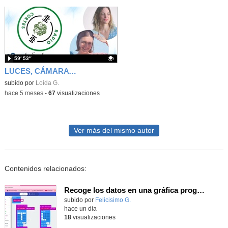
59′ 53″
LUCES, CÁMARA Y ACCIÓN: MIREYA MARTÍNEZ Y CLAUDIA GRACIA
Contenido educativo.
subido por
Loida G.
-
hace 5 meses
-
67
visualizaciones
Ver más del mismo autor
Contenidos relacionados:
Recoge los datos en una gráfica programando tu placa microbit con MakeCode y conoce la Tª y nivel de luz en este eclipse
Contenido educativo.
subido por
Felicisimo G.
-
hace un dia
18
visualizaciones