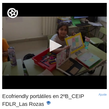
Ajuste
d
Ecofriendly portátiles en 2ºB_CEIP
p
FDLR_Las Rozas
-
Contenido