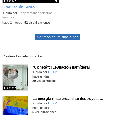
03′ 43″
Graduación Sexto 2026 Discurso alumnos_CEIP FDLR_Las Rozas
Contenido educativo.
subido por
Tic cp fernandodelosrios
lasrozas
-
hace 2 meses
-
52
visualizaciones
Ver más del mismo autor
Contenidos relacionados:
"Coheté": ¡Levitación flamígera!
Contenido educativo.
subido por
Luis M.
-
hace un dia
20
visualizaciones
00′ 21″
La energía ni se crea ni se destruye... ¡se experimenta! El Tierno en la Feria Madrid es Ciencia 2026
Contenido educativo.
subido por
Luis M.
-
hace un dia
6
visualizaciones