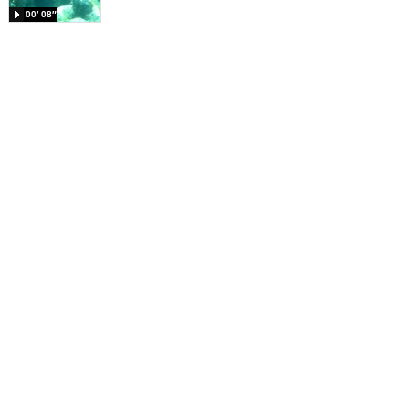
00′ 08″