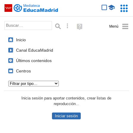
Mediateca de EducaMadrid
Saltar navegación
Servic
Educa
Palabra o frase:
Búsqueda avanzada
Ayuda
(en
ventana
Inicio
nueva)
Canal EducaMadrid
Últimos contenidos
Centros
Tipo de contenido:
Inicia sesión para aportar contenidos, crear listas de
reproducción...
Iniciar sesión