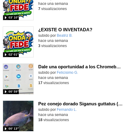
hace una semana
7
visualizaciones
03′ 10″
¿EXISTE O INVENTADA?
Contenido educativo.
subido por
Beatriz B.
-
hace una semana
3
visualizaciones
02′ 01″
Dale una oportunidad a los Chromebooks y utiliza un proyector para realizar talleres si no tienes pantallas táctiles
Contenido educativo.
subido por
Felicisimo G.
-
hace una semana
17
visualizaciones
00′ 59″
Pez conejo dorado Siganus guttatus (Bloch, 1786)
Contenido educativo.
subido por
Fernando L.
-
hace una semana
18
visualizaciones
00′ 13″