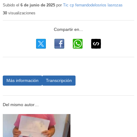
educativo
Subido el
6 de junio de 2025
por
Tic cp fernandodelosrios lasrozas
30
visualizaciones
Más información
Transcripción
Del mismo autor…