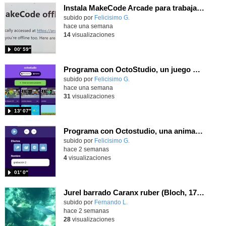
Instala MakeCode Arcade para trabajar offline en tu tablet, ordenador, Chromebook
Contenido educativo.
subido por
Felicisimo G.
-
hace una semana
14
visualizaciones
00′ 59″
Programa con OctoStudio, un juego de disparos contra Zombies con un cargador basado en el House of the dead
Contenido educativo.
subido por
Felicisimo G.
-
hace una semana
31
visualizaciones
13′ 07″
Programa con Octostudio, una animación utilizando la cámara para una foto y audio y texto para comunicar.
Contenido educativo.
subido por
Felicisimo G.
-
hace 2 semanas
4
visualizaciones
01′ 0″
Jurel barrado Caranx ruber (Bloch, 1793)
Contenido educativo.
subido por
Fernando L.
-
hace 2 semanas
28
visualizaciones