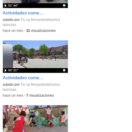
01′ 44″
Actividades comedor_junio 2026_tardes_CEIP FDLR_Las Rozas
Contenido educativo.
subido por
Tic cp fernandodelosrios
lasrozas
-
hace un mes
-
11
visualizaciones
02′ 21″
Actividades comedor_junio 2026_Primaria_CEIP FDLR_Las Rozas
Contenido educativo.
subido por
Tic cp fernandodelosrios
lasrozas
-
hace un mes
-
7
visualizaciones