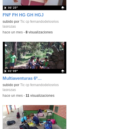
06′ 25″
FNF FH HG GH HGJ
Contenido educativo.
subido por
Tic cp fernandodelosrios
lasrozas
-
hace un mes
-
8
visualizaciones
01′ 09″
Multiaventuras 6º_CEIP FDLR_Las Rozas
Contenido educativo.
subido por
Tic cp fernandodelosrios
lasrozas
-
hace un mes
-
11
visualizaciones