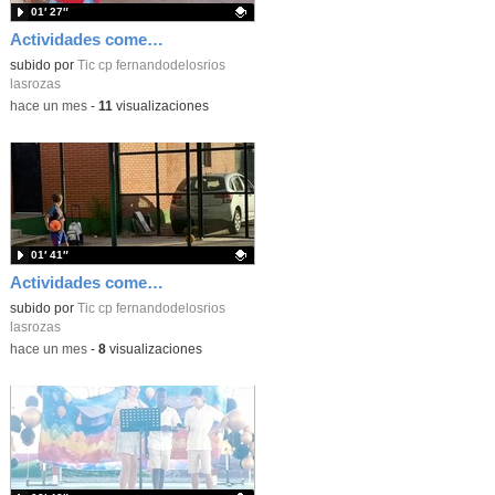
01′ 27″
Actividades comedor_junio 2026_Infantil_CEIP FDLR_Las Rozas
Contenido educativo.
subido por
Tic cp fernandodelosrios
lasrozas
-
hace un mes
-
11
visualizaciones
01′ 41″
Actividades comedor_junio 2026_primeros del cole_CEIP FDLR_Las Rozas
Contenido educativo.
subido por
Tic cp fernandodelosrios
lasrozas
-
hace un mes
-
8
visualizaciones