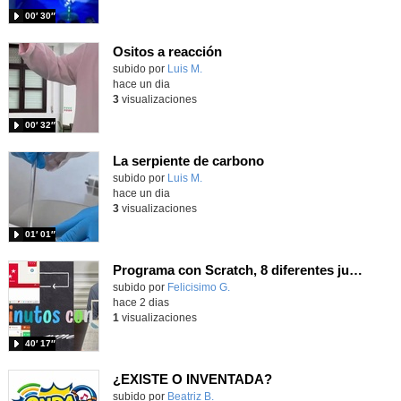
00′ 30″
Ositos a reacción
Contenido educativo.
subido por
Luis M.
-
hace un dia
3
visualizaciones
00′ 32″
La serpiente de carbono
Contenido educativo.
subido por
Luis M.
-
hace un dia
3
visualizaciones
01′ 01″
Programa con Scratch, 8 diferentes juegos para vivir la emoción de los partidos de España en el mundial 2026
Contenido educativo.
subido por
Felicisimo G.
-
hace 2 dias
1
visualizaciones
40′ 17″
¿EXISTE O INVENTADA?
Contenido educativo.
subido por
Beatriz B.
-