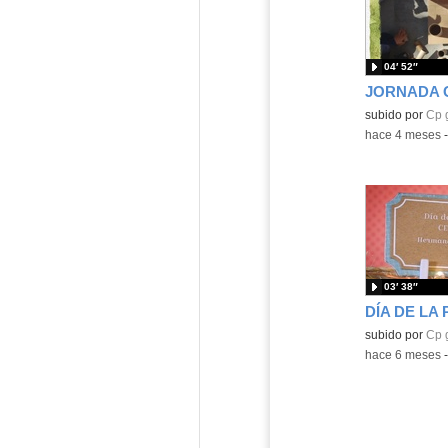
04′ 52″
Contenido educ
subido por
Cp 
-
hace 4 meses
03′ 38″
Contenido educ
subido por
Cp 
-
hace 6 meses