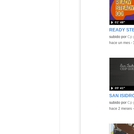
01′ 48″
Contenido educ
subido por
Cp 
-
hace un mes
-
05′ 41″
SAN ISIDRO
Contenido educ
subido por
Cp 
-
hace 2 meses