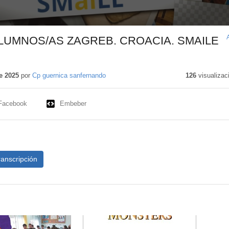
ALUMNOS/AS ZAGREB. CROACIA. SMAILE
tenido
cativo
e 2025
por
Cp guernica sanfernando
126
visualizac
Facebook
Embeber
ranscripción