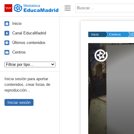
Mediateca de EducaMadrid
Saltar navegación
Palabra o frase:
Inicio
Canal EducaMadrid
Inicio
Centros
C
Últimos contenidos
Volume
50%
Centros
Tipo de contenido:
Inicia sesión para aportar
contenidos, crear listas de
reproducción...
Iniciar sesión