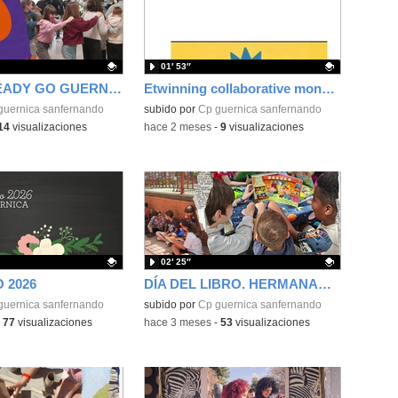
01′ 53″
READY STEADY GO GUERNICA
Etwinning collaborative monsters AI
ativo.
guernica sanfernando
Contenido educativo.
subido por
Cp guernica sanfernando
14
visualizaciones
-
hace 2 meses
-
9
visualizaciones
02′ 25″
 2026
DÍA DEL LIBRO. HERMANAMIENTOS
ativo.
guernica sanfernando
Contenido educativo.
subido por
Cp guernica sanfernando
-
77
visualizaciones
-
hace 3 meses
-
53
visualizaciones