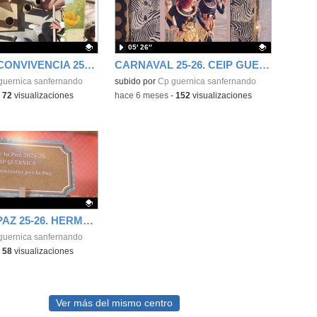
05′ 26″
JORNADA CONVIVENCIA 25-26. CEIP GUERNICA
CARNAVAL 25-26. CEIP GUERNICA
ativo.
guernica sanfernando
Contenido educativo.
subido por
Cp guernica sanfernando
-
72
visualizaciones
-
hace 6 meses
-
152
visualizaciones
DÍA DE LA PAZ 25-26. HERMANAMIENTOS. CEIP GUERNICA
ativo.
guernica sanfernando
-
58
visualizaciones
Ver más del mismo centro