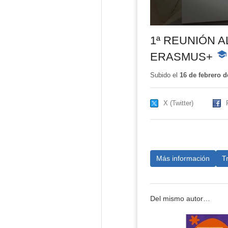
1ª REUNIÓN 
ERASMUS+
-
Con
edu
Subido el
16 de febrero d
X (Twitter)
Más información
T
Del mismo autor…