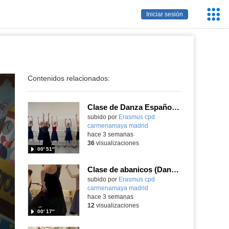
Servic
Iniciar sesión
Educa
Contenidos relacionados:
Clase de Danza Española (marcajes) en intercambio Erasmus+
Contenido educativo.
subido por
Erasmus cpd
carmenamaya madrid
-
hace 3 semanas
36
visualizaciones
00′ 51″
Clase de abanicos (Danza Española) en intercambio Erasmus+
Contenido educativo.
subido por
Erasmus cpd
carmenamaya madrid
-
hace 3 semanas
12
visualizaciones
00′ 17″