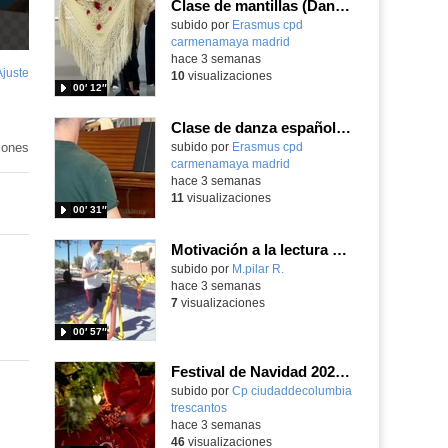
Clase de mantillas (Danza Española) en intercambio Erasmus+
Contenido educativo.
subido por
Erasmus cpd
carmenamaya madrid
-
hace 3 semanas
Ajuste
de
10
visualizaciones
00′ 12″
pantalla
Clase de danza española en Riga Dance School Erasmus+
iones
Contenido educativo.
subido por
Erasmus cpd
carmenamaya madrid
-
hace 3 semanas
11
visualizaciones
00′ 31″
Motivación a la lectura Publidad realizada por alumnos
Contenido educativo.
subido por
M.pilar R.
-
hace 3 semanas
7
visualizaciones
00′ 57″
Festival de Navidad 2025-26 - 6º de Primaria
subido por
Cp ciudaddecolumbia
trescantos
-
hace 3 semanas
46
visualizaciones