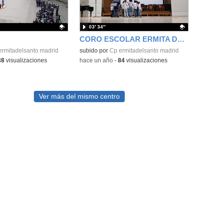
03′ 34″
CORO ESCOLAR ERMITA DEL SANTO
ativo.
ermitadelsanto madrid
Contenido educativo.
subido por
Cp ermitadelsanto madrid
38
visualizaciones
-
hace un año
-
84
visualizaciones
Ver más del mismo centro