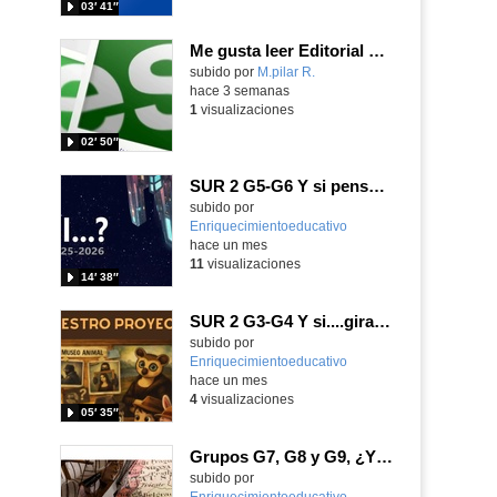
03′ 41″
Me gusta leer Editorial Random
Contenido educativo.
subido por
M.pilar R.
-
hace 3 semanas
1
visualizaciones
02′ 50″
SUR 2 G5-G6 Y si pensamos
Contenido educativo.
subido por
Enriquecimientoeducativo
-
hace un mes
11
visualizaciones
14′ 38″
SUR 2 G3-G4 Y si....giramos el cuadro
Contenido educativo.
subido por
Enriquecimientoeducativo
-
hace un mes
4
visualizaciones
05′ 35″
Grupos G7, G8 y G9, ¿Y si fuéramos las alas de las mariposas… cuál sería el huracán? Adéntrate en el multiverso
Contenido educativo.
subido por
Enriquecimientoeducativo
-