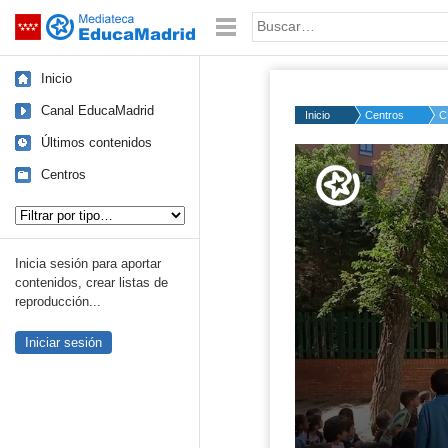
Mediateca de EducaMadrid
Saltar navegación
Palabra o frase:
Inicio
Canal EducaMadrid
Inicio
Centros
C
Últimos contenidos
Volume
50%
Centros
Tipo de contenido:
Inicia sesión para aportar
contenidos, crear listas de
reproducción...
Iniciar sesión