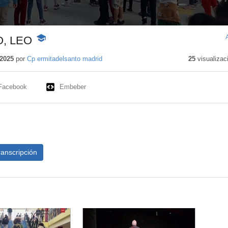
, LEO
-
Contenido
educativo
2025
por
Cp ermitadelsanto madrid
25
visualizac
Facebook
Embeber
ranscripción