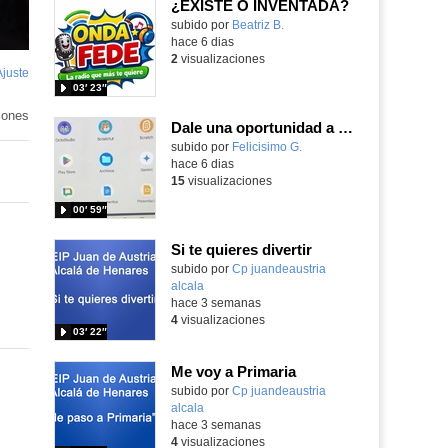
¿EXISTE O INVENTADA?
Contenido educativo.
subido por
Beatriz B.
-
hace 6 dias
2
visualizaciones
Ajuste
de
03′ 23″
pantalla
iones
Dale una oportunidad a los Chromebooks y utiliza un proyector para realizar talleres si no tienes pantallas táctiles
Contenido educativo.
subido por
Felicisimo G.
-
hace 6 dias
15
visualizaciones
00′ 59″
Si te quieres divertir
Contenido educativo.
subido por
Cp juandeaustria
alcala
-
hace 3 semanas
4
visualizaciones
03′ 22″
Me voy a Primaria
Contenido educativo.
subido por
Cp juandeaustria
alcala
-
hace 3 semanas
4
visualizaciones