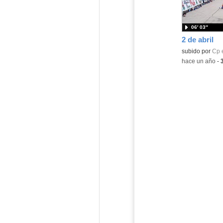
06′ 03″
2 de abril
Contenido educ
subido por
Cp 
-
hace un año
-