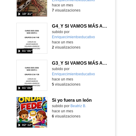
hace un mes
7
visualizaciones
10′ 31″
G4_Y SI VAMOS MÁS ALLÁ
Contenido educativo.
subido por
Enriquecimientoeducativo
-
hace un mes
2
visualizaciones
01′ 06″
G3_Y SI VAMOS MÁS ALLÁ
Contenido educativo.
subido por
Enriquecimientoeducativo
-
hace un mes
5
visualizaciones
01′ 06″
Si yo fuera un león
Contenido educativo.
subido por
Beatriz B.
-
hace un mes
6
visualizaciones
02′ 12″