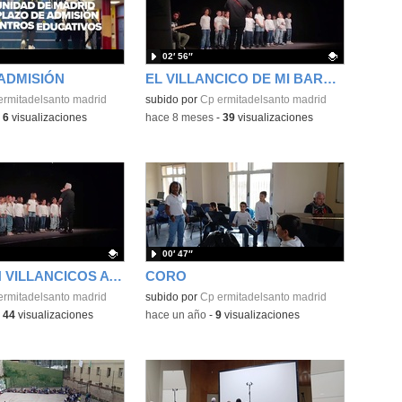
02′ 56″
ADMISIÓN
EL VILLANCICO DE MI BARRIO
ermitadelsanto madrid
Contenido educativo.
subido por
Cp ermitadelsanto madrid
-
6
visualizaciones
-
hace 8 meses
-
39
visualizaciones
00′ 47″
CERTAMEN VILLANCICOS AYUNTAMIENTO
CORO
ativo.
ermitadelsanto madrid
subido por
Cp ermitadelsanto madrid
-
44
visualizaciones
-
hace un año
-
9
visualizaciones