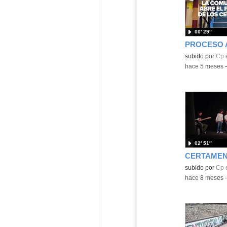
00′ 29″
PROCESO 
subido por
Cp 
-
hace 5 meses
02′ 51″
Contenido educ
subido por
Cp 
-
hace 8 meses