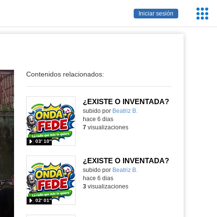
Servic
Iniciar sesión
Educa
Contenidos relacionados:
¿EXISTE O INVENTADA?
Contenido educativo.
subido por
Beatriz B.
-
hace 6 dias
7
visualizaciones
03′ 10″
¿EXISTE O INVENTADA?
Contenido educativo.
subido por
Beatriz B.
-
hace 6 dias
3
visualizaciones
02′ 01″