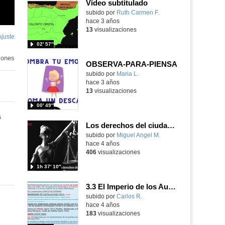
Vídeo subtitulado
Contenido educativo.
subido por
Ruth Carmen F.
-
hace 3 años
13
visualizaciones
Ajuste
de
02′ 57″
pantalla
iones
OBSERVA-PARA-PIENSA
Contenido educativo.
subido por
Maria L.
-
hace 3 años
13
visualizaciones
00′ 49″
s
Los derechos del ciudadano en los conflictos con la administración
Contenido educativo.
subido por
Miguel Angel M.
-
hace 4 años
406
visualizaciones
1h 37′ 10″
3.3 El Imperio de los Austrias: España bajo Carlos I. Política interior y conflictos europeos.
Contenido educativo.
subido por
Carlos R.
-
hace 4 años
183
visualizaciones