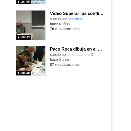
26′ 55″
Vídeo Superar los conflictos-Las listas (1)
Contenido educativo.
subido por
Alberto M.
-
hace 4 años
76
visualizaciones
00′ 43″
Paco Roca dibuja en el ejemplar de «Los surcos del azar» dedicado al Instituto Josefina Aldecoa
Contenido educativo.
subido por
Jose Leandro S.
-
hace 6 años
87
visualizaciones
00′ 49″