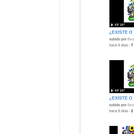
03′ 10″
¿EXISTE O
Contenido educ
subido por
Beat
-
hace 6 dias
-
7
03′ 23″
¿EXISTE O
Contenido educ
subido por
Beat
-
hace 6 dias
-
2