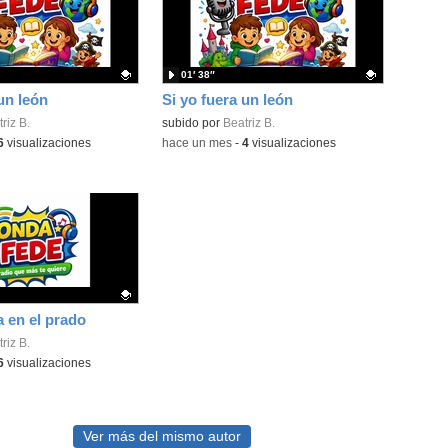
01′ 38″
un león
Si yo fuera un león
ativo.
riz B.
Contenido educativo.
subido por
Beatriz B.
6
visualizaciones
-
hace un mes
-
4
visualizaciones
a en el prado
ativo.
riz B.
6
visualizaciones
Ver más del mismo autor