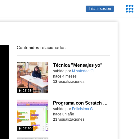
Servic
Iniciar sesión
Educa
Contenidos relacionados:
Técnica "Mensajes yo"
Contenido educativo.
subido por
M.soledad O.
-
hace 4 meses
12
visualizaciones
01′ 39″
Programa con Scratch y cambia los efectos gráficos y reinícialos cuando se igualen dos variables.
Contenido educativo.
subido por
Felicisimo G.
-
hace un año
23
visualizaciones
08′ 05″