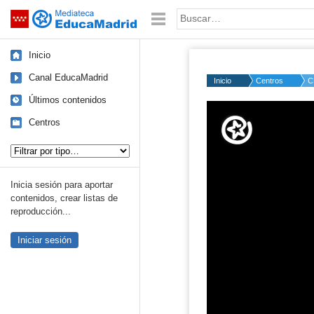
Mediateca de EducaMadrid
Saltar navegación
Palabra o frase:
Inicio
Canal EducaMadrid
Inicio
Centros
C
Últimos contenidos
Volume
50%
Centros
Tipo de contenido:
Inicia sesión para aportar
contenidos, crear listas de
reproducción...
Iniciar sesión