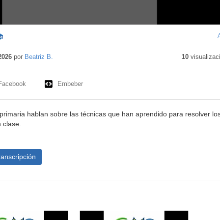
ntenido
ucativo
2026
por
Beatriz B.
10
visualizac
Facebook
Embeber
rimaria hablan sobre las técnicas que han aprendido para resolver lo
 clase.
ranscripción