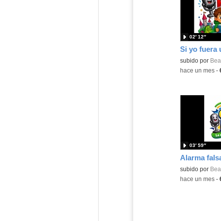
02′ 12″
Si yo fuera 
Contenido educ
subido por
Beat
-
hace un mes
-
03′ 59″
Alarma fals
Contenido educ
subido por
Beat
-
hace un mes
-