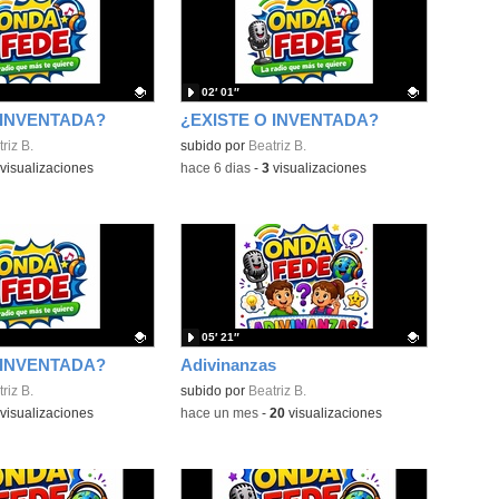
02′ 01″
 INVENTADA?
¿EXISTE O INVENTADA?
ativo.
riz B.
Contenido educativo.
subido por
Beatriz B.
visualizaciones
-
hace 6 dias
-
3
visualizaciones
05′ 21″
 INVENTADA?
Adivinanzas
ativo.
riz B.
Contenido educativo.
subido por
Beatriz B.
visualizaciones
-
hace un mes
-
20
visualizaciones