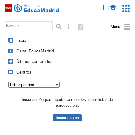
Mediateca de EducaMadrid
Saltar navegación
Servic
Educa
Palabra o frase:
Búsqueda avanzada
Ayuda
(en
ventana
Inicio
nueva)
Canal EducaMadrid
Últimos contenidos
Centros
Tipo de contenido:
Inicia sesión para aportar contenidos, crear listas de
reproducción...
Iniciar sesión