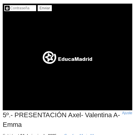
Contenido protegido…
Ajuste
d
5º.- PRESENTACIÓN Axel- Valentina A-
p
Emma