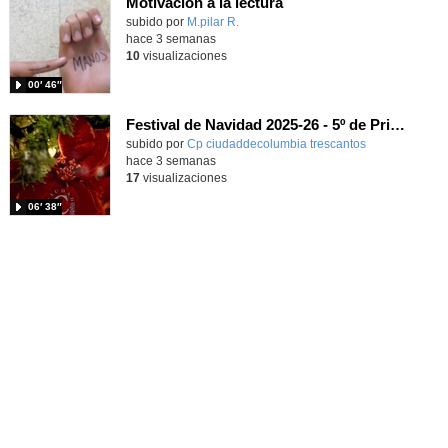
Motivación a la lectura
Contenido educativo.
subido por
M.pilar R.
-
hace 3 semanas
10
visualizaciones
00′ 46″
Festival de Navidad 2025-26 - 5º de Primaria
subido por
Cp ciudaddecolumbia trescantos
-
hace 3 semanas
17
visualizaciones
06′ 38″