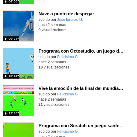
06′ 50″
Nave a punto de despegar
Contenido educativo.
subido por
José Ignacio G.
-
hace 2 semanas
9
visualizaciones
00′ 24″
Programa con Octostudio, un juego de 4 personajes ganando la copa del mundo saltando y esquivando rivales.
Contenido educativo.
subido por
Felicisimo G.
-
hace 2 semanas
10
visualizaciones
10′ 41″
Vive la emoción de la final del mundial programando con Scratch, un juego de toques y esquivar contrarios
Contenido educativo.
subido por
Felicisimo G.
-
hace 2 semanas
21
visualizaciones
12′ 30″
Programa con Scratch un juego sanferminero con Mikel Merino evitando toros y dando toques al balón.
Contenido educativo.
subido por
Felicisimo G.
-
hace 2 semanas