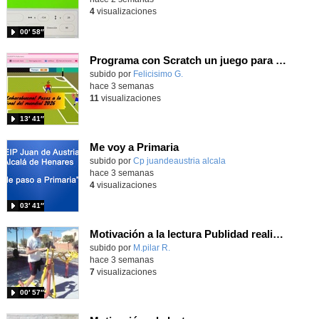
4
visualizaciones
00′ 58″
Programa con Scratch un juego para vivir la emoción de los centros desde la banda de España
Contenido educativo.
subido por
Felicisimo G.
-
hace 3 semanas
11
visualizaciones
13′ 41″
Me voy a Primaria
Contenido educativo.
subido por
Cp juandeaustria alcala
-
hace 3 semanas
4
visualizaciones
03′ 41″
Motivación a la lectura Publidad realizada por alumnos
Contenido educativo.
subido por
M.pilar R.
-
hace 3 semanas
7
visualizaciones
00′ 57″