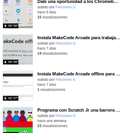
Dale una oportunidad a los Chromebooks y utiliza un proyector para realizar talleres si no tienes pantallas táctiles
Contenido educativo.
subido por
Felicisimo G.
-
hace 6 dias
15
visualizaciones
00′ 59″
Instala MakeCode Arcade para trabajar offline en tu tablet, ordenador, Chromebook
Contenido educativo.
subido por
Felicisimo G.
-
hace 7 dias
14
visualizaciones
00′ 59″
Instala MakeCode Arcade offline para programar grandes juegos sin necesidad de Internet
Contenido educativo.
subido por
Felicisimo G.
-
hace 7 dias
1
visualizaciones
02′ 07″
Programa con Scratch Jr una barrera que se desplaza para dar sensación de movimiento
Contenido educativo.
subido por
Felicisimo G.
-
hace una semana
23
visualizaciones