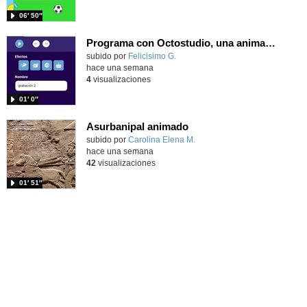
06′ 50″
Programa con Octostudio, una animación utilizando la cámara para una foto y audio y texto para comunicar.
Contenido educativo.
subido por
Felicisimo G.
-
hace una semana
4
visualizaciones
01′ 0″
Asurbanipal animado
Contenido educativo.
subido por
Carolina Elena M.
-
hace una semana
42
visualizaciones
01′ 51″