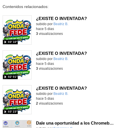
Contenidos relacionados:
¿EXISTE O INVENTADA?
Contenido educativo.
subido por
Beatriz B.
-
hace 5 dias
3
visualizaciones
03′ 10″
¿EXISTE O INVENTADA?
Contenido educativo.
subido por
Beatriz B.
-
hace 5 dias
3
visualizaciones
02′ 01″
¿EXISTE O INVENTADA?
Contenido educativo.
subido por
Beatriz B.
-
hace 5 dias
2
visualizaciones
03′ 23″
Dale una oportunidad a los Chromebooks y utiliza un proyector para realizar talleres si no tienes pantallas táctiles