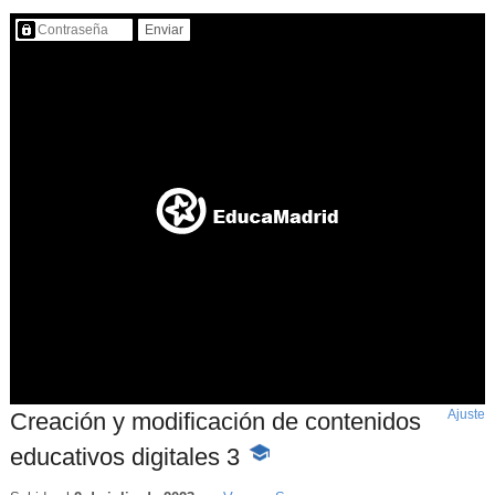
Contenido protegido…
Ajuste
d
Creación y modificación de contenidos
p
educativos digitales 3
-
Contenido