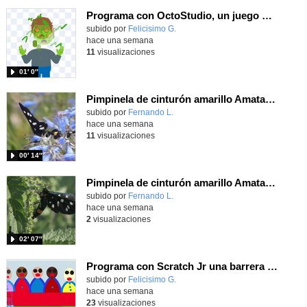
Programa con OctoStudio, un juego homenajeando al House of the dead con Zombies
Contenido educativo.
subido por
Felicisimo G.
-
hace una semana
11
visualizaciones
01′ 0″
Pimpinela de cinturón amarillo Amata phegea (Linnaeus, 1758)
Contenido educativo.
subido por
Fernando L.
-
hace una semana
11
visualizaciones
00′ 14″
Pimpinela de cinturón amarillo Amata phegea (Linnaeus, 1758)
Contenido educativo.
subido por
Fernando L.
-
hace una semana
2
visualizaciones
02′ 07″
Programa con Scratch Jr una barrera que se desplaza para dar sensación de movimiento
Contenido educativo.
subido por
Felicisimo G.
-
hace una semana
23
visualizaciones