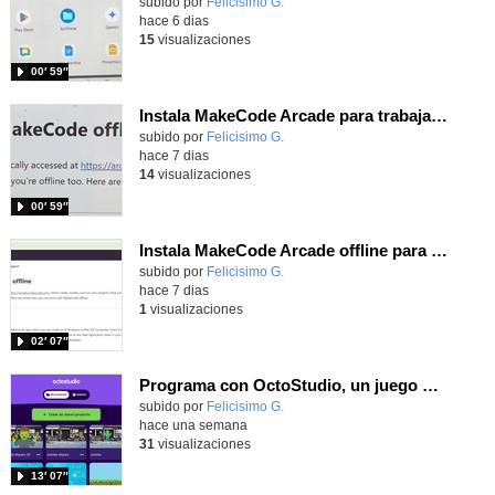
Contenido educativo.
subido por
Felicisimo G.
-
hace 6 dias
15
visualizaciones
00′ 59″
Instala MakeCode Arcade para trabajar offline en tu tablet, ordenador, Chromebook
Contenido educativo.
subido por
Felicisimo G.
-
hace 7 dias
14
visualizaciones
00′ 59″
Instala MakeCode Arcade offline para programar grandes juegos sin necesidad de Internet
Contenido educativo.
subido por
Felicisimo G.
-
hace 7 dias
1
visualizaciones
02′ 07″
Programa con OctoStudio, un juego de disparos contra Zombies con un cargador basado en el House of the dead
Contenido educativo.
subido por
Felicisimo G.
-
hace una semana
31
visualizaciones
13′ 07″