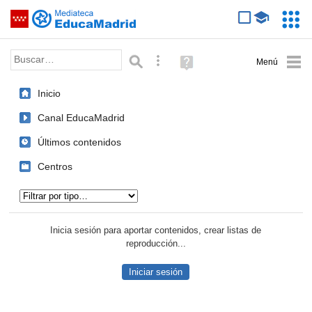
Mediateca de EducaMadrid
Saltar navegación
Servic
Educa
Palabra o frase:
Búsqueda avanzada
Ayuda
(en
ventana
Inicio
nueva)
Canal EducaMadrid
Últimos contenidos
Centros
Tipo de contenido:
Inicia sesión para aportar contenidos, crear listas de
reproducción...
Iniciar sesión