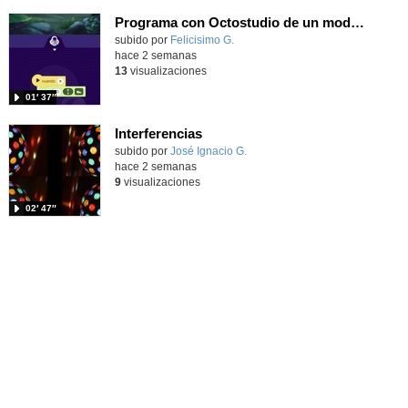
Programa con Octostudio de un modo sencillo, offline y gratuito
Contenido educativo.
subido por
Felicisimo G.
-
hace 2 semanas
13
visualizaciones
01′ 37″
Interferencias
Contenido educativo.
subido por
José Ignacio G.
-
hace 2 semanas
9
visualizaciones
02′ 47″