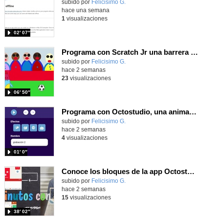
Contenido educativo.
subido por
Felicisimo G.
-
hace una semana
1
visualizaciones
02′ 07″
Programa con Scratch Jr una barrera que se desplaza para dar sensación de movimiento
Contenido educativo.
subido por
Felicisimo G.
-
hace 2 semanas
23
visualizaciones
06′ 50″
Programa con Octostudio, una animación utilizando la cámara para una foto y audio y texto para comunicar.
Contenido educativo.
subido por
Felicisimo G.
-
hace 2 semanas
4
visualizaciones
01′ 0″
Conoce los bloques de la app Octostudio, gratuito, offline y para tu tablet y móvil - Contenido educativo
Contenido educativo.
subido por
Felicisimo G.
-
hace 2 semanas
15
visualizaciones
38′ 02″