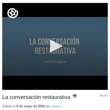
Ajuste
d
La conversación restaurativa
-
p
Contenido
educativo
Subido el
8 de mayo de 2026
por
Javier L.