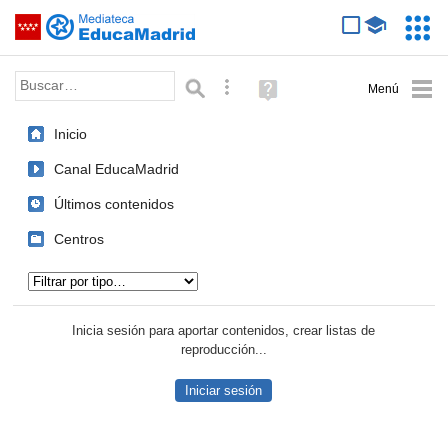
Mediateca de EducaMadrid
Saltar navegación
Servic
Educa
Palabra o frase:
Búsqueda avanzada
Ayuda
(en
ventana
Inicio
nueva)
Canal EducaMadrid
Últimos contenidos
Centros
Tipo de contenido:
Inicia sesión para aportar contenidos, crear listas de
reproducción...
Iniciar sesión