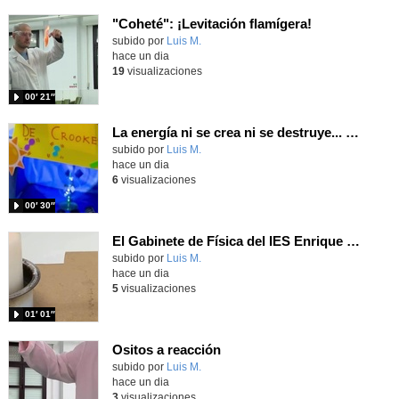
"Coheté": ¡Levitación flamígera!
Contenido educativo.
subido por
Luis M.
-
hace un dia
19
visualizaciones
00′ 21″
La energía ni se crea ni se destruye... ¡se experimenta! El Tierno en la Feria Madrid es Ciencia 2026
Contenido educativo.
subido por
Luis M.
-
hace un dia
6
visualizaciones
00′ 30″
El Gabinete de Física del IES Enrique Tierno Galván de Parla (Curso 25-26)
Contenido educativo.
subido por
Luis M.
-
hace un dia
5
visualizaciones
01′ 01″
Ositos a reacción
Contenido educativo.
subido por
Luis M.
-
hace un dia
3
visualizaciones