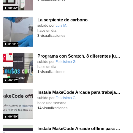
00′ 32″
La serpiente de carbono
Contenido educativo.
subido por
Luis M.
-
hace un dia
3
visualizaciones
01′ 01″
Programa con Scratch, 8 diferentes juegos para vivir la emoción de los partidos de España en el mundial 2026
Contenido educativo.
subido por
Felicisimo G.
-
hace un dia
1
visualizaciones
40′ 17″
Instala MakeCode Arcade para trabajar offline en tu tablet, ordenador, Chromebook
Contenido educativo.
subido por
Felicisimo G.
-
hace una semana
14
visualizaciones
00′ 59″
Instala MakeCode Arcade offline para programar grandes juegos sin necesidad de Internet