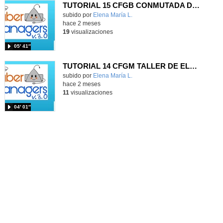
TUTORIAL 15 CFGB CONMUTADA DE 3 PUNTOS
Contenido educativo.
subido por
Elena María L.
-
hace 2 meses
19
visualizaciones
05′ 41″
TUTORIAL 14 CFGM TALLER DE ELECTROMECÁNICA
Contenido educativo.
subido por
Elena María L.
-
hace 2 meses
11
visualizaciones
04′ 01″