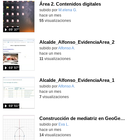
Área 2. Contenidos digitales
Contenido educativo.
subido por
M.elena G.
-
hace un mes
55
visualizaciones
05′ 37″
Alcalde_Alfonso_EvidenciaArea_2
Contenido educativo.
subido por
Alfonso A.
-
hace un mes
11
visualizaciones
03′ 57″
Alcalde_Alfonso_EvidenciaArea_1
Contenido educativo.
subido por
Alfonso A.
-
hace un mes
7
visualizaciones
03′ 51″
Construcción de mediatriz en GeoGebra
Contenido educativo.
subido por
Eva L.
-
hace un mes
14
visualizaciones