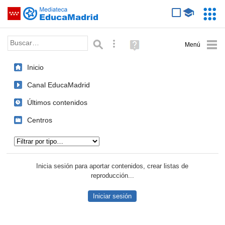
Mediateca de EducaMadrid
Saltar navegación
Servic
Educa
Palabra o frase:
Búsqueda avanzada
Ayuda
(en
ventana
Inicio
nueva)
Canal EducaMadrid
Últimos contenidos
Centros
Tipo de contenido:
Inicia sesión para aportar contenidos, crear listas de
reproducción...
Iniciar sesión