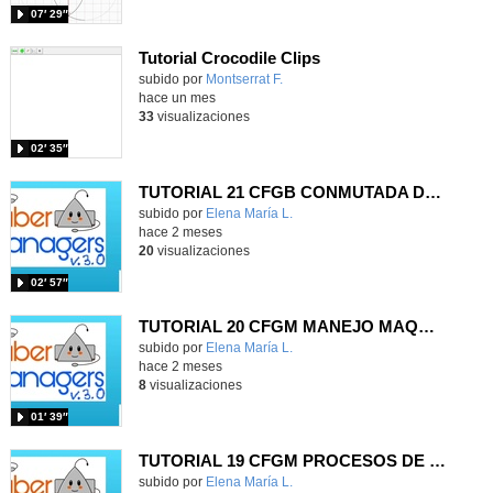
07′ 29″
Tutorial Crocodile Clips
Contenido educativo.
subido por
Montserrat F.
-
hace un mes
33
visualizaciones
02′ 35″
TUTORIAL 21 CFGB CONMUTADA DE DOBLE ENTRADA
Contenido educativo.
subido por
Elena María L.
-
hace 2 meses
20
visualizaciones
02′ 57″
TUTORIAL 20 CFGM MANEJO MAQUINARIA INDUSTRIAL
Contenido educativo.
subido por
Elena María L.
-
hace 2 meses
8
visualizaciones
01′ 39″
TUTORIAL 19 CFGM PROCESOS DE MECANIZADO
Contenido educativo.
subido por
Elena María L.
-