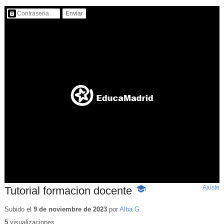
Contenido protegido…
Ajuste
d
Tutorial formacion docente
-
p
Contenido
educativo
Subido el
9 de noviembre de 2023
por
Alba G.
5
visualizaciones