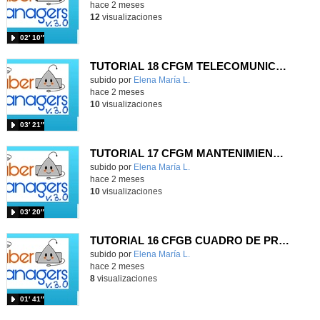
hace 2 meses
12
visualizaciones
02′ 10″
TUTORIAL 18 CFGM TELECOMUNICACIONES
Contenido educativo.
subido por
Elena María L.
-
hace 2 meses
10
visualizaciones
03′ 21″
TUTORIAL 17 CFGM MANTENIMIENTO ELECTROMECÁNICO
Contenido educativo.
subido por
Elena María L.
-
hace 2 meses
10
visualizaciones
03′ 20″
TUTORIAL 16 CFGB CUADRO DE PROTECCIÓN ARMADO
Contenido educativo.
subido por
Elena María L.
-
hace 2 meses
8
visualizaciones
01′ 41″