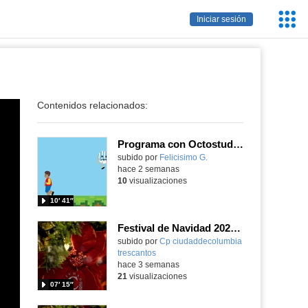
Servic
Iniciar sesión
Educa
Contenidos relacionados:
Programa con Octostudio, un juego de 4 personajes ganando la copa del mundo saltando y esquivando rivales.
Contenido educativo.
subido por
Felicisimo G.
-
hace 2 semanas
10
visualizaciones
10′ 41″
Festival de Navidad 2025-26 - Infantil 5 años
subido por
Cp ciudaddecolumbia
trescantos
-
hace 3 semanas
21
visualizaciones
07′ 15″