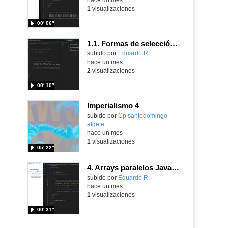
1
visualizaciones
00′ 06″
1.1. Formas de selección del objeto Form 4
Contenido educativo.
subido por
Eduardo R.
-
hace un mes
2
visualizaciones
00′ 10″
Imperialismo 4
Contenido educativo.
subido por
Cp santodomingo
algete
-
hace un mes
1
visualizaciones
05′ 22″
4. Arrays paralelos JavaScripts
Contenido educativo.
subido por
Eduardo R.
-
hace un mes
1
visualizaciones
00′ 31″