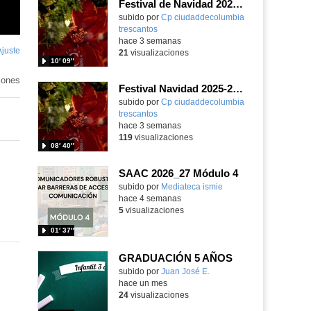
Festival de Navidad 2025-26 - Infantil 4 años
subido por
Cp ciudaddecolumbia
trescantos
-
hace 3 semanas
Ajuste
de
21
visualizaciones
10′ 09″
pantalla
iones
Festival Navidad 2025-26 - Infantil 3 años
subido por
Cp ciudaddecolumbia
trescantos
-
hace 3 semanas
119
visualizaciones
08′ 40″
SAAC 2026_27 Módulo 4
subido por
Mediateca ismie
-
hace 4 semanas
5
visualizaciones
01′ 37″
GRADUACIÓN 5 AÑOS
Contenido educativo.
subido por
Juan José E.
-
hace un mes
24
visualizaciones