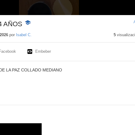
4 AÑOS
-
Contenido
educativo
2026
por
Isabel C.
5
visualizac
Facebook
Embeber
DE LA PAZ COLLADO MEDIANO