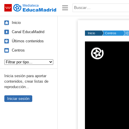
Mediateca de EducaMadrid
Saltar navegación
Palabra o frase:
Inicio
Canal EducaMadrid
Inicio
Centros
C
Últimos contenidos
Volume
50%
Centros
Tipo de contenido:
Inicia sesión para aportar
contenidos, crear listas de
reproducción...
Iniciar sesión