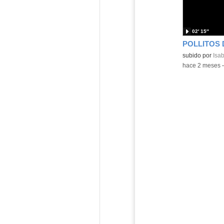
02′ 15″
Contenido educ
subido por
Isab
-
hace 2 meses