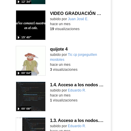
12′ 34″
VIDEO GRADUACIÓN SEXTO AÑOS
Contenido educativo.
subido por
Juan José E.
-
hace un mes
19
visualizaciones
15′ 40″
quijote 4
subido por
Tic cp jorgeguillen
mostoles
-
hace un mes
3
visualizaciones
00′ 04″
1.4. Acceso a los nodos de tipo atributo. Parte 4.
Contenido educativo.
subido por
Eduardo R.
-
hace un mes
1
visualizaciones
00′ 08″
1.3. Acceso a los nodos. Parte 4.
Contenido educativo.
subido por
Eduardo R.
-
hace un mes