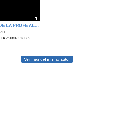
POLLITOS DE LA PROFE ALMUDENA
ativo.
el C.
-
14
visualizaciones
Ver más del mismo autor