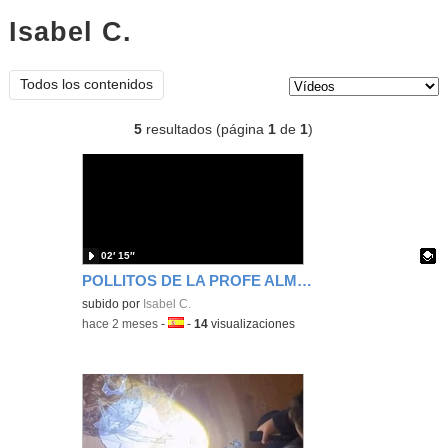
Isabel C.
vídeos
Tipo de contenido:
Todos los contenidos
5
resultados (página
1
de
1
)
02′ 15″
POLLITOS DE LA PROFE ALMUDENA
Contenido educativo.
subido por
Isabel C.
-
hace 2 meses
-
Idioma:
-
14
visualizaciones