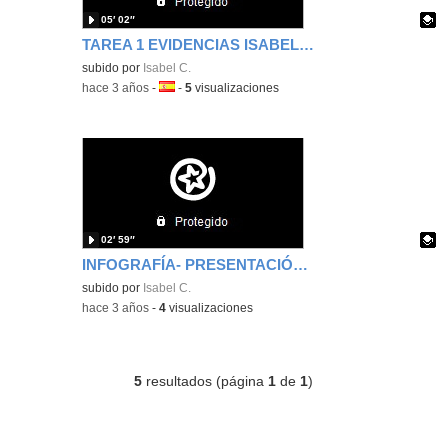
05′ 02″
TAREA 1 EVIDENCIAS ISABEL CALLEJO RENEDO
Contenido educativo.
subido por
Isabel C.
-
hace 3 años
-
Idioma:
-
5
visualizaciones
02′ 59″
INFOGRAFÍA- PRESENTACIÓN EMBARAZO
Contenido educativo.
subido por
Isabel C.
-
hace 3 años
-
4
visualizaciones
5
resultados (página
1
de
1
)