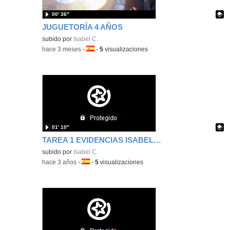
00′ 36″
JUGUETORÍA 4 AÑOS
Contenido educativo.
subido por
Isabel C.
-
hace 3 meses
-
Idioma:
-
5
visualizaciones
01′ 10″
TAREA 1 EVIDENCIAS ISABEL CALLEJO RENEDO
Contenido educativo.
subido por
Isabel C.
-
hace 3 años
-
Idioma:
-
5
visualizaciones