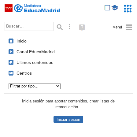
Mediateca de EducaMadrid
Saltar navegación
Servic
Educa
Palabra o frase:
Búsqueda avanzada
Ayuda
(en
ventana
Inicio
nueva)
Canal EducaMadrid
Últimos contenidos
Centros
Tipo de contenido:
Inicia sesión para aportar contenidos, crear listas de
reproducción...
Iniciar sesión