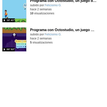
Programa con Octostudio, un juego de 4 personajes ganando la copa del mundo saltando y esquivando rivales.
Contenido educativo.
subido por
Felicisimo G.
-
hace 2 semanas
10
visualizaciones
10′ 41″
Programa con Octostudio, un juego moviendo la tablet para ganar con España, el mundial 2026
Contenido educativo.
subido por
Felicisimo G.
-
hace 2 semanas
5
visualizaciones
00′ 53″