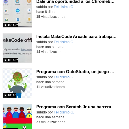
Dale una oportunidad a los Chromebooks y utiliza un proyector para realizar talleres si no tienes pantallas táctiles
Contenido educativo.
subido por
Felicisimo G.
-
hace 6 dias
15
visualizaciones
00′ 59″
Instala MakeCode Arcade para trabajar offline en tu tablet, ordenador, Chromebook
Contenido educativo.
subido por
Felicisimo G.
-
hace una semana
14
visualizaciones
00′ 59″
Programa con OctoStudio, un juego homenajeando al House of the dead con Zombies
Contenido educativo.
subido por
Felicisimo G.
-
hace una semana
11
visualizaciones
01′ 0″
Programa con Scratch Jr una barrera que se desplaza para dar sensación de movimiento
Contenido educativo.
subido por
Felicisimo G.
-
hace una semana
23
visualizaciones