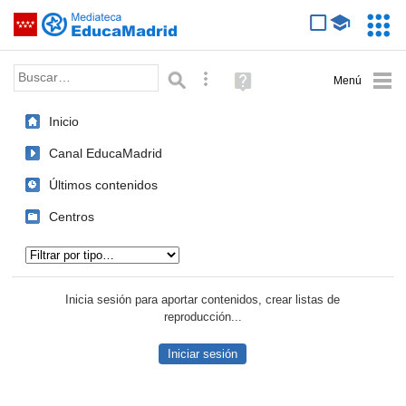
Mediateca de EducaMadrid
Saltar navegación
Servic
Educa
Palabra o frase:
Búsqueda avanzada
Ayuda
(en
ventana
Inicio
nueva)
Canal EducaMadrid
Últimos contenidos
Centros
Tipo de contenido:
Inicia sesión para aportar contenidos, crear listas de
reproducción...
Iniciar sesión