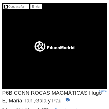
Contenido protegido…
Ajuste
d
P6B CCNN ROCAS MAGMÁTICAS Hugo
p
E, María, Ian ,Gala y Pau
-
Contenido