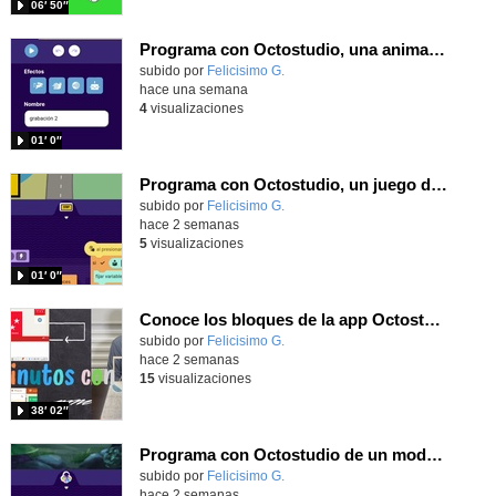
06′ 50″
Programa con Octostudio, una animación utilizando la cámara para una foto y audio y texto para comunicar.
Contenido educativo.
subido por
Felicisimo G.
-
hace una semana
4
visualizaciones
01′ 0″
Programa con Octostudio, un juego de Educación Víal cruzando un paso de cebra.
Contenido educativo.
subido por
Felicisimo G.
-
hace 2 semanas
5
visualizaciones
01′ 0″
Conoce los bloques de la app Octostudio, gratuito, offline y para tu tablet y móvil - Contenido educativo
Contenido educativo.
subido por
Felicisimo G.
-
hace 2 semanas
15
visualizaciones
38′ 02″
Programa con Octostudio de un modo sencillo, offline y gratuito
Contenido educativo.
subido por
Felicisimo G.
-
hace 2 semanas