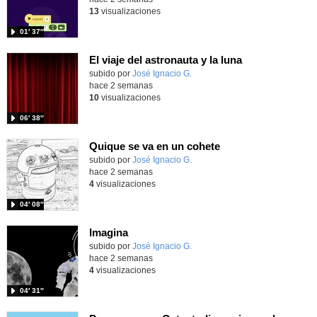
13
visualizaciones
01′ 37″
El viaje del astronauta y la luna
Contenido educativo.
subido por
José Ignacio G.
-
hace 2 semanas
10
visualizaciones
06′ 38″
Quique se va en un cohete
Contenido educativo.
subido por
José Ignacio G.
-
hace 2 semanas
4
visualizaciones
04′ 08″
Imagina
Contenido educativo.
subido por
José Ignacio G.
-
hace 2 semanas
4
visualizaciones
04′ 31″