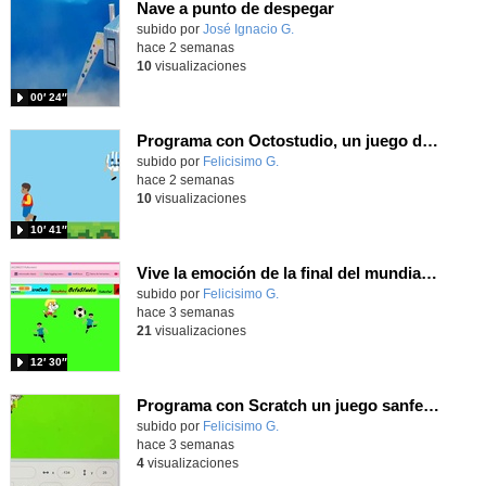
Nave a punto de despegar
Contenido educativo.
subido por
José Ignacio G.
-
hace 2 semanas
10
visualizaciones
00′ 24″
Programa con Octostudio, un juego de 4 personajes ganando la copa del mundo saltando y esquivando rivales.
Contenido educativo.
subido por
Felicisimo G.
-
hace 2 semanas
10
visualizaciones
10′ 41″
Vive la emoción de la final del mundial programando con Scratch, un juego de toques y esquivar contrarios
Contenido educativo.
subido por
Felicisimo G.
-
hace 3 semanas
21
visualizaciones
12′ 30″
Programa con Scratch un juego sanferminero con Mikel Merino evitando toros y dando toques al balón.
Contenido educativo.
subido por
Felicisimo G.
-
hace 3 semanas
4
visualizaciones