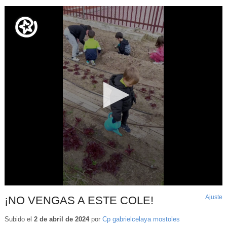
Ajuste
d
¡NO VENGAS A ESTE COLE!
p
Subido el
2 de abril de 2024
por
Cp gabrielcelaya mostoles