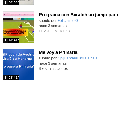
00′ 58″
Programa con Scratch un juego para vivir la emoción de los centros desde la banda de España
Contenido educativo.
subido por
Felicisimo G.
-
hace 3 semanas
11
visualizaciones
13′ 41″
Me voy a Primaria
Contenido educativo.
subido por
Cp juandeaustria alcala
-
hace 3 semanas
4
visualizaciones
03′ 41″