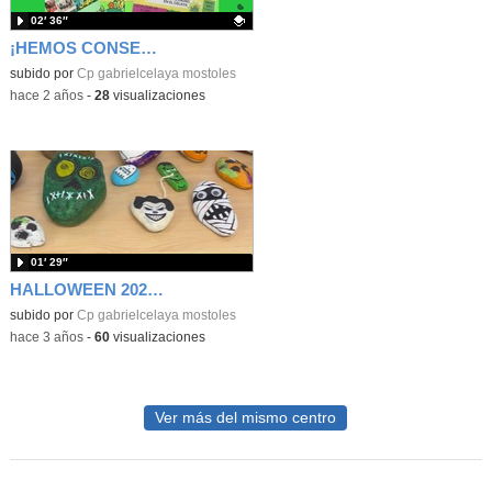
02′ 36″
¡HEMOS CONSEGUIDO NUESTRA BANDERA VERDE!
Contenido educativo.
subido por
Cp gabrielcelaya mostoles
-
hace 2 años
-
28
visualizaciones
01′ 29″
HALLOWEEN 2023 GABRIEL CELAYA
subido por
Cp gabrielcelaya mostoles
-
hace 3 años
-
60
visualizaciones
Ver más del mismo centro