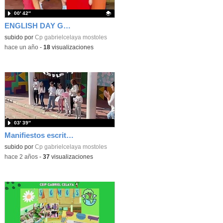
00′ 42″
ENGLISH DAY GABRIEL CELAYA
Contenido educativo.
subido por
Cp gabrielcelaya mostoles
-
hace un año
-
18
visualizaciones
03′ 39″
Manifiestos escritos por nuestros alumnos/as en el día de la PAZ
subido por
Cp gabrielcelaya mostoles
-
hace 2 años
-
37
visualizaciones