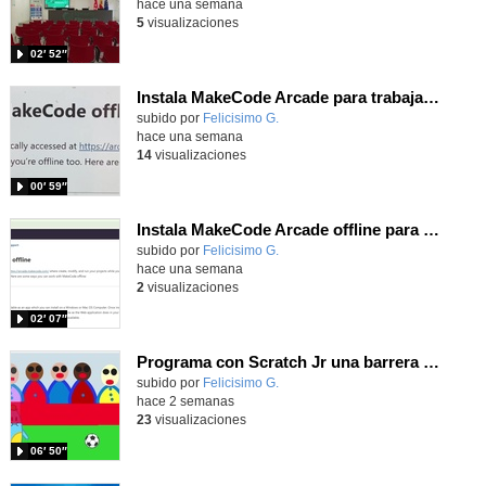
hace una semana
5
visualizaciones
02′ 52″
Instala MakeCode Arcade para trabajar offline en tu tablet, ordenador, Chromebook
Contenido educativo.
subido por
Felicisimo G.
-
hace una semana
14
visualizaciones
00′ 59″
Instala MakeCode Arcade offline para programar grandes juegos sin necesidad de Internet
Contenido educativo.
subido por
Felicisimo G.
-
hace una semana
2
visualizaciones
02′ 07″
Programa con Scratch Jr una barrera que se desplaza para dar sensación de movimiento
Contenido educativo.
subido por
Felicisimo G.
-
hace 2 semanas
23
visualizaciones
06′ 50″