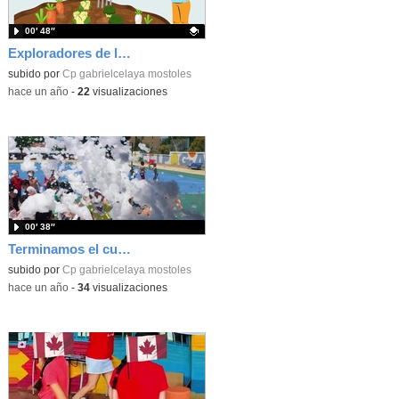
00′ 48″
Exploradores de la tierra 5º DE PRIMARIA
Contenido educativo.
subido por
Cp gabrielcelaya mostoles
-
hace un año
-
22
visualizaciones
00′ 38″
Terminamos el curso 2024-2025 por todo lo alto.
subido por
Cp gabrielcelaya mostoles
-
hace un año
-
34
visualizaciones