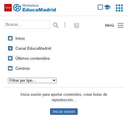
Mediateca de EducaMadrid
Saltar navegación
Servic
Educa
Palabra o frase:
Búsqueda avanzada
Ayuda
(en
ventana
Inicio
nueva)
Canal EducaMadrid
Últimos contenidos
Centros
Tipo de contenido:
Inicia sesión para aportar contenidos, crear listas de
reproducción...
Iniciar sesión