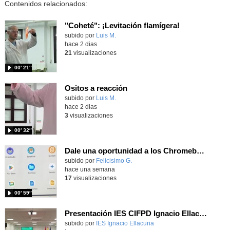
Contenidos relacionados:
"Coheté": ¡Levitación flamígera!
Contenido educativo.
subido por
Luis M.
-
hace 2 dias
21
visualizaciones
00′ 21″
Ositos a reacción
Contenido educativo.
subido por
Luis M.
-
hace 2 dias
3
visualizaciones
00′ 32″
Dale una oportunidad a los Chromebooks y utiliza un proyector para realizar talleres si no tienes pantallas táctiles
Contenido educativo.
subido por
Felicisimo G.
-
hace una semana
17
visualizaciones
00′ 59″
Presentación IES CIFPD Ignacio Ellacuría
Contenido educativo.
subido por
IES Ignacio Ellacuria
-