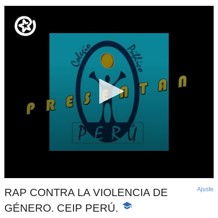
Ajuste
d
RAP CONTRA LA VIOLENCIA DE
p
GÉNERO. CEIP PERÚ.
-
Contenido