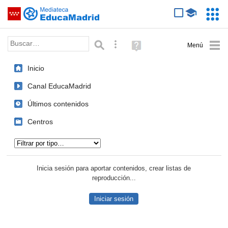
Mediateca de EducaMadrid
Saltar navegación
Servic
Educa
Palabra o frase:
Búsqueda avanzada
Ayuda
(en
ventana
Inicio
nueva)
Canal EducaMadrid
Últimos contenidos
Centros
Tipo de contenido:
Inicia sesión para aportar contenidos, crear listas de
reproducción...
Iniciar sesión