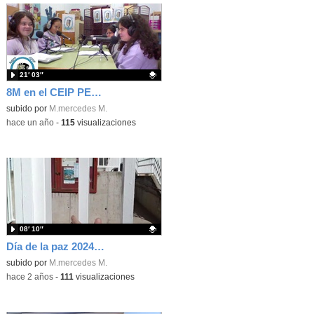
21′ 03″
8M en el CEIP PERÚ!
Contenido educativo.
subido por
M.mercedes M.
-
hace un año
-
115
visualizaciones
08′ 10″
Día de la paz 2024. CEIP PERÚ
Contenido educativo.
subido por
M.mercedes M.
-
hace 2 años
-
111
visualizaciones