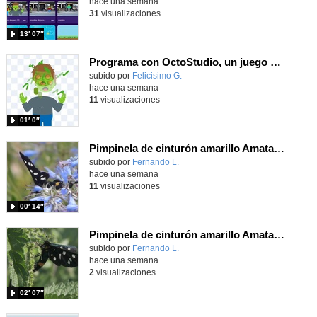
hace una semana
31
visualizaciones
13′ 07″
Programa con OctoStudio, un juego homenajeando al House of the dead con Zombies
Contenido educativo.
subido por
Felicisimo G.
-
hace una semana
11
visualizaciones
01′ 0″
Pimpinela de cinturón amarillo Amata phegea (Linnaeus, 1758)
Contenido educativo.
subido por
Fernando L.
-
hace una semana
11
visualizaciones
00′ 14″
Pimpinela de cinturón amarillo Amata phegea (Linnaeus, 1758)
Contenido educativo.
subido por
Fernando L.
-
hace una semana
2
visualizaciones
02′ 07″