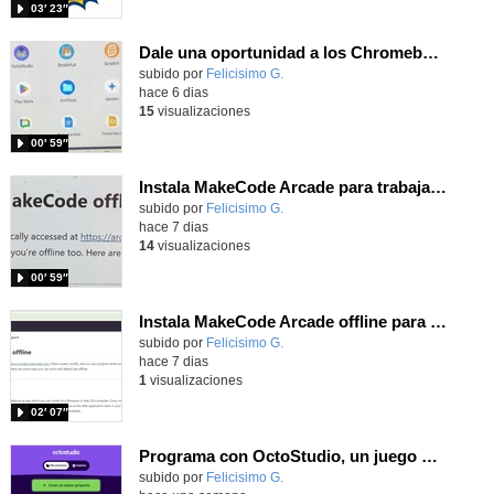
03′ 23″
Dale una oportunidad a los Chromebooks y utiliza un proyector para realizar talleres si no tienes pantallas táctiles
Contenido educativo.
subido por
Felicisimo G.
-
hace 6 dias
15
visualizaciones
00′ 59″
Instala MakeCode Arcade para trabajar offline en tu tablet, ordenador, Chromebook
Contenido educativo.
subido por
Felicisimo G.
-
hace 7 dias
14
visualizaciones
00′ 59″
Instala MakeCode Arcade offline para programar grandes juegos sin necesidad de Internet
Contenido educativo.
subido por
Felicisimo G.
-
hace 7 dias
1
visualizaciones
02′ 07″
Programa con OctoStudio, un juego de disparos contra Zombies con un cargador basado en el House of the dead
Contenido educativo.
subido por
Felicisimo G.
-