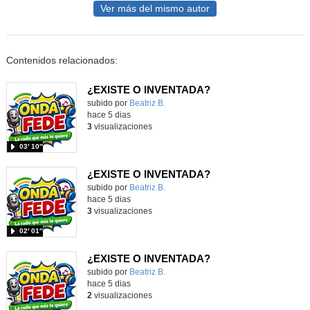
Ver más del mismo autor
Contenidos relacionados:
¿EXISTE O INVENTADA?
Contenido educativo.
subido por
Beatriz B.
-
hace 5 dias
3
visualizaciones
03′ 10″
¿EXISTE O INVENTADA?
Contenido educativo.
subido por
Beatriz B.
-
hace 5 dias
3
visualizaciones
02′ 01″
¿EXISTE O INVENTADA?
Contenido educativo.
subido por
Beatriz B.
-
hace 5 dias
2
visualizaciones