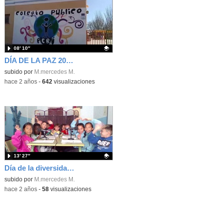
08′ 10″
DÍA DE LA PAZ 2024. CEIP PERÚ
Contenido educativo.
subido por
M.mercedes M.
-
hace 2 años
-
642
visualizaciones
13′ 27″
Día de la diversidad 2023
Contenido educativo.
subido por
M.mercedes M.
-
hace 2 años
-
58
visualizaciones