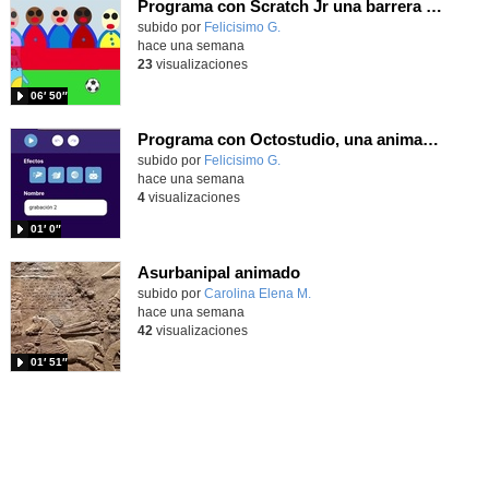
Programa con Scratch Jr una barrera que se desplaza para dar sensación de movimiento
Contenido educativo.
subido por
Felicisimo G.
-
hace una semana
23
visualizaciones
06′ 50″
Programa con Octostudio, una animación utilizando la cámara para una foto y audio y texto para comunicar.
Contenido educativo.
subido por
Felicisimo G.
-
hace una semana
4
visualizaciones
01′ 0″
Asurbanipal animado
Contenido educativo.
subido por
Carolina Elena M.
-
hace una semana
42
visualizaciones
01′ 51″