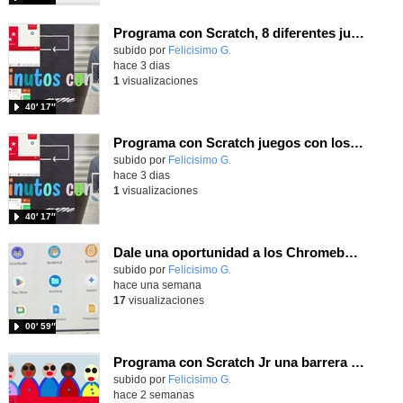
Programa con Scratch, 8 diferentes juegos para vivir la emoción de los partidos de España en el mundial 2026
Contenido educativo.
subido por
Felicisimo G.
-
hace 3 dias
1
visualizaciones
40′ 17″
Programa con Scratch juegos con los partidos del mundial 2026 ganados por España
Contenido educativo.
subido por
Felicisimo G.
-
hace 3 dias
1
visualizaciones
40′ 17″
Dale una oportunidad a los Chromebooks y utiliza un proyector para realizar talleres si no tienes pantallas táctiles
Contenido educativo.
subido por
Felicisimo G.
-
hace una semana
17
visualizaciones
00′ 59″
Programa con Scratch Jr una barrera que se desplaza para dar sensación de movimiento
Contenido educativo.
subido por
Felicisimo G.
-
hace 2 semanas