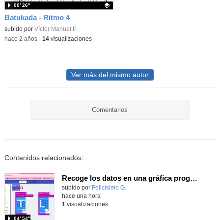
00′ 26″
Batukada - Ritmo 4
Contenido educativo.
subido por
Víctor Manuel P.
-
hace 2 años
-
14
visualizaciones
Ver más del mismo autor
Comentarios
Contenidos relacionados:
Recoge los datos en una gráfica programando tu placa microbit con MakeCode y conoce la Tª y nivel de luz en este eclipse
Contenido educativo.
subido por
Felicisimo G.
-
hace una hora
1
visualizaciones
04′ 54″