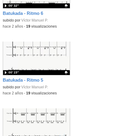
00′ 32″
Batukada - Ritmo 6
Contenido educativo.
subido por
Víctor Manuel P.
-
hace 2 años
-
19
visualizaciones
00′ 15″
Batukada - Ritmo 5
Contenido educativo.
subido por
Víctor Manuel P.
-
hace 2 años
-
19
visualizaciones