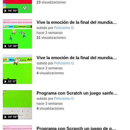
23
visualizaciones
06′ 50″
Vive la emoción de la final del mundial programando con Scratch, un juego de toques y esquivar contrarios
Contenido educativo.
subido por
Felicisimo G.
-
hace 3 semanas
21
visualizaciones
12′ 30″
Vive la emoción de la final del mundial 2026, programando con Scratch un juego de toques.
Contenido educativo.
subido por
Felicisimo G.
-
hace 3 semanas
4
visualizaciones
01′ 0″
Programa con Scratch un juego sanferminero con Mikel Merino evitando toros y dando toques al balón.
Contenido educativo.
subido por
Felicisimo G.
-
hace 3 semanas
4
visualizaciones
00′ 58″
Programa con Scraych un juego de persecuciones sanfermineras y añade dificultad conduciendo un balón.