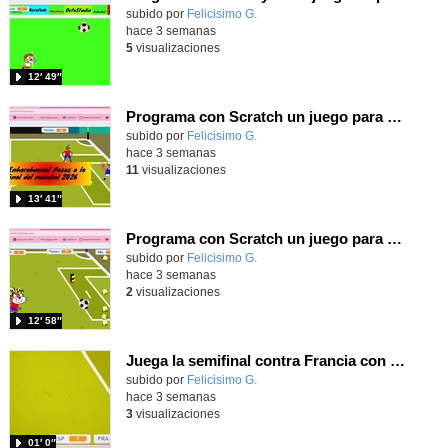
Contenido educativo.
subido por
Felicisimo G.
-
hace 3 semanas
5
visualizaciones
12′ 49″
Programa con Scratch un juego para vivir la emoción de los centros desde la banda de España
Contenido educativo.
subido por
Felicisimo G.
-
hace 3 semanas
11
visualizaciones
13′ 41″
Programa con Scratch un juego para vivir la emoción del partido de España contra Belgica
Contenido educativo.
subido por
Felicisimo G.
-
hace 3 semanas
2
visualizaciones
12′ 58″
Juega la semifinal contra Francia con un juego utilizando el ángulo para centrar a Nico Williams
Contenido educativo.
subido por
Felicisimo G.
-
hace 3 semanas
3
visualizaciones
01′ 0″