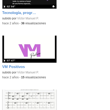
02′ 04″
Tecnología, programación y robótica
Contenido educativo.
subido por
Víctor Manuel P.
-
hace 2 años
-
36
visualizaciones
07′ 47″
VM Positivos
subido por
Víctor Manuel P.
-
hace 2 años
-
15
visualizaciones