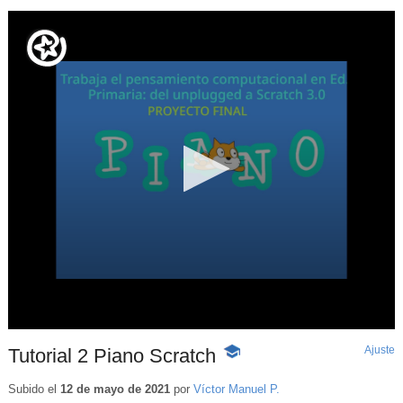
Ajuste
d
Tutorial 2 Piano Scratch
-
p
Contenido
educativo
Subido el
12 de mayo de 2021
por
Víctor Manuel P.