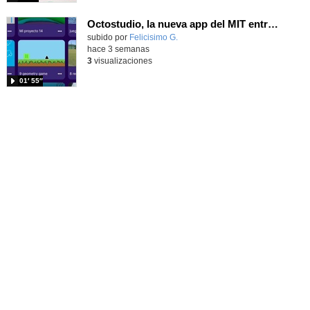
Octostudio, la nueva app del MIT entre Scratch Jr y el Scratch de los mayores
Contenido educativo.
subido por
Felicisimo G.
-
hace 3 semanas
3
visualizaciones
01′ 55″