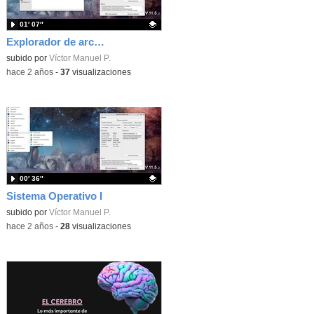
01′ 07″
Explorador de archivos I - Crear carpetas o directorios
Contenido educativo.
subido por
Víctor Manuel P.
-
hace 2 años
-
37
visualizaciones
00′ 36″
Sistema Operativo I
Contenido educativo.
subido por
Víctor Manuel P.
-
hace 2 años
-
28
visualizaciones