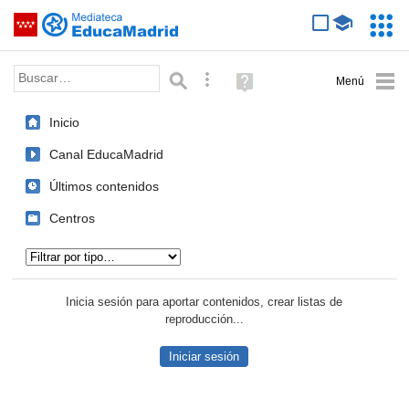
Mediateca de EducaMadrid
Saltar navegación
Servic
Educa
Palabra o frase:
Búsqueda avanzada
Ayuda
(en
ventana
Inicio
nueva)
Canal EducaMadrid
Últimos contenidos
Centros
Tipo de contenido:
Inicia sesión para aportar contenidos, crear listas de
reproducción...
Iniciar sesión