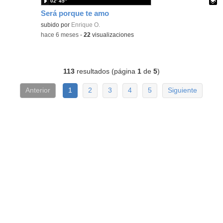
02′ 45″
Será porque te amo
Contenido educativo.
subido por
Enrique O.
-
hace 6 meses
-
22
visualizaciones
113
resultados (página
1
de
5
)
Anterior
1
2
3
4
5
Siguiente