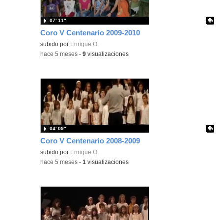
07′ 11″
Coro V Centenario 2009-2010
Contenido educativo.
subido por
Enrique O.
-
hace 5 meses
-
9
visualizaciones
04′ 09″
Coro V Centenario 2008-2009
Contenido educativo.
subido por
Enrique O.
-
hace 5 meses
-
1
visualizaciones