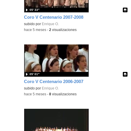
05′ 33″
Coro V Centenario 2007-2008
Contenido educativo.
subido por
Enrique O.
-
hace 5 meses
-
2
visualizaciones
05′ 01″
Coro V Centenario 2006-2007
Contenido educativo.
subido por
Enrique O.
-
hace 5 meses
-
8
visualizaciones