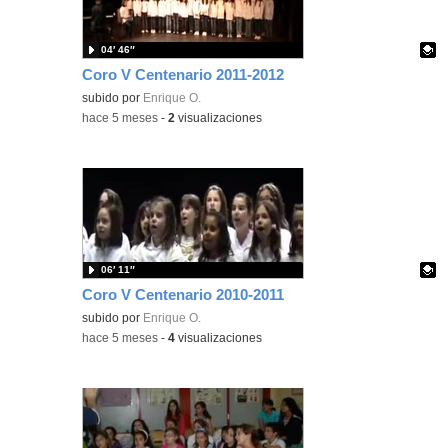
04′ 46″
Coro V Centenario 2011-2012
Contenido educativo.
subido por
Enrique O.
-
hace 5 meses
-
2
visualizaciones
06′ 11″
Coro V Centenario 2010-2011
Contenido educativo.
subido por
Enrique O.
-
hace 5 meses
-
4
visualizaciones