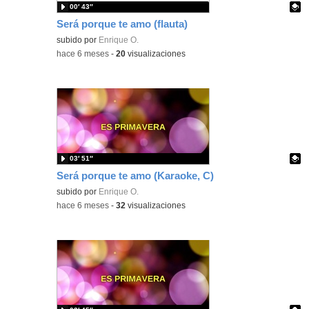
00′ 43″
Será porque te amo (flauta)
Contenido educativo.
subido por
Enrique O.
-
hace 6 meses
-
20
visualizaciones
03′ 51″
Será porque te amo (Karaoke, C)
Contenido educativo.
subido por
Enrique O.
-
hace 6 meses
-
32
visualizaciones