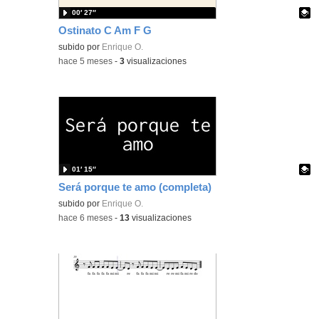
00′ 27″
Ostinato C Am F G
Contenido educativo.
subido por
Enrique O.
-
hace 5 meses
-
3
visualizaciones
01′ 15″
Será porque te amo (completa)
Contenido educativo.
subido por
Enrique O.
-
hace 6 meses
-
13
visualizaciones