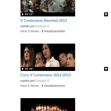
05′ 11″
V Centenario Navidad 2013
Contenido educativo.
subido por
Enrique O.
-
hace 5 meses
-
2
visualizaciones
06′ 44″
Coro V Centenario 2012-2013
Contenido educativo.
subido por
Enrique O.
-
hace 5 meses
-
2
visualizaciones