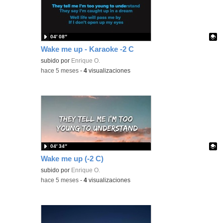
04′ 08″
Wake me up - Karaoke -2 C
Contenido educativo.
subido por
Enrique O.
-
hace 5 meses
-
4
visualizaciones
04′ 34″
Wake me up (-2 C)
Contenido educativo.
subido por
Enrique O.
-
hace 5 meses
-
4
visualizaciones