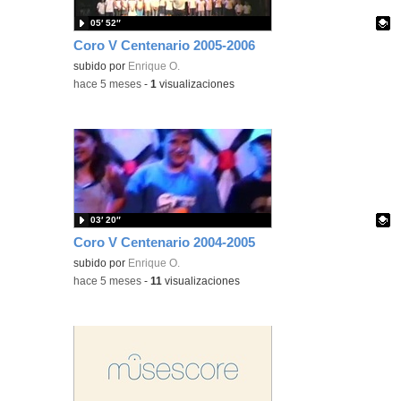
05′ 52″
Coro V Centenario 2005-2006
Contenido educativo.
subido por
Enrique O.
-
hace 5 meses
-
1
visualizaciones
03′ 20″
Coro V Centenario 2004-2005
Contenido educativo.
subido por
Enrique O.
-
hace 5 meses
-
11
visualizaciones