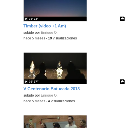
03′ 23″
Timber (vídeo +1 Am)
Contenido educativo.
subido por
Enrique O.
-
hace 5 meses
-
19
visualizaciones
05′ 27″
V Centenario Batucada 2013
Contenido educativo.
subido por
Enrique O.
-
hace 5 meses
-
4
visualizaciones