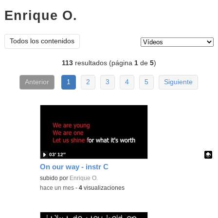
Enrique O.
vídeos
Tipo de contenido:
Todos los contenidos
113
resultados (página
1
de
5
)
Anterior
1
2
3
4
5
Siguiente
03′ 12″
On our way - instr C
Contenido educativo.
subido por
Enrique O.
-
hace un mes
-
4
visualizaciones