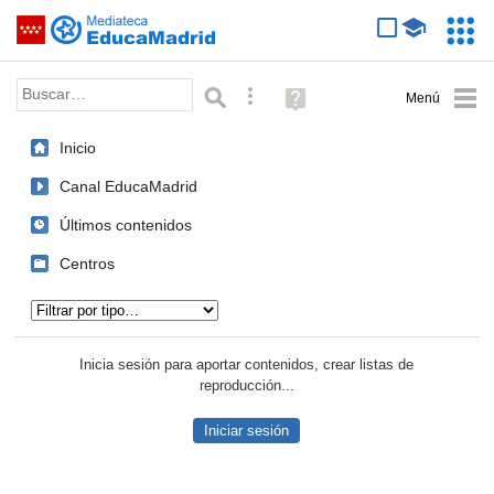
Mediateca de EducaMadrid
Saltar navegación
Servic
Educa
Palabra o frase:
Búsqueda avanzada
Ayuda
(en
ventana
Inicio
nueva)
Canal EducaMadrid
Últimos contenidos
Centros
Tipo de contenido:
Inicia sesión para aportar contenidos, crear listas de
reproducción...
Iniciar sesión