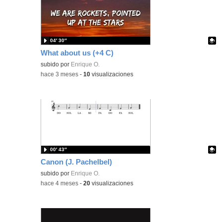
04′ 30″
What about us (+4 C)
Contenido educativo.
subido por
Enrique O.
-
hace 3 meses
-
10
visualizaciones
00′ 43″
Canon (J. Pachelbel)
Contenido educativo.
subido por
Enrique O.
-
hace 4 meses
-
20
visualizaciones