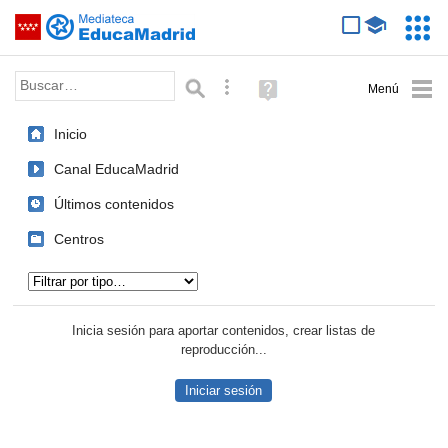
Mediateca de EducaMadrid
Saltar navegación
Servic
Educa
Palabra o frase:
Búsqueda avanzada
Ayuda
(en
ventana
Inicio
nueva)
Canal EducaMadrid
Últimos contenidos
Centros
Tipo de contenido:
Inicia sesión para aportar contenidos, crear listas de
reproducción...
Iniciar sesión