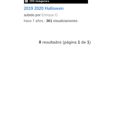
193 imágenes
2019 2020 Hallowen
subido por
Enrique O.
-
hace 7 años
-
361
visualizaciones
8
resultados (página
1
de
1
)