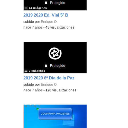
44 imágenes
2019 2020 Ed. Vial 5º B
subido por
Enrique O.
-
hace 7 años
-
45
visualizaciones
7 imágenes
2019 2020 6º Día de la Paz
subido por
Enrique O.
-
hace 7 años
-
120
visualizaciones