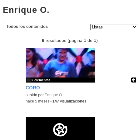
Enrique O.
listas
Tipo de contenido:
Todos los contenidos
8
resultados (página
1
de
1
)
9 elementos
CORO
Contenido educativo.
subido por
Enrique O.
-
hace 5 meses
-
147
visualizaciones