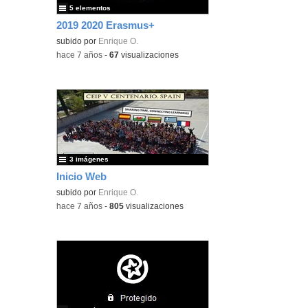
5 elementos
2019 2020 Erasmus+
subido por
Enrique O.
-
hace 7 años
-
67
visualizaciones
3 imágenes
Inicio Web
subido por
Enrique O.
-
hace 7 años
-
805
visualizaciones