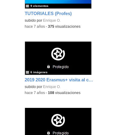
9 elementos
TUTORIALES (Profes)
subido por
Enrique O.
-
hace 7 años
-
375
visualizaciones
6 imágenes
2019 2020 Erasmus+ visita al colegio
subido por
Enrique O.
-
hace 7 años
-
108
visualizaciones