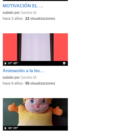
MOTIVACIÓN EL CIRCO MUNDIAL
Contenido educativo.
subido por
Sandra M.
-
hace 2 años
-
22
visualizaciones
07′ 40″
Animación a la lectura Ñac-Ñac
Contenido educativo.
subido por
Sandra M.
-
hace 6 años
-
55
visualizaciones
00′ 29″