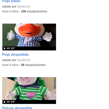
Popi balón
subido por
Sandra M.
-
hace 6 años
-
156
visualizaciones
00′ 29″
Popi despedida
subido por
Sandra M.
-
hace 6 años
-
58
visualizaciones
00′ 29″
Pelusa despedida