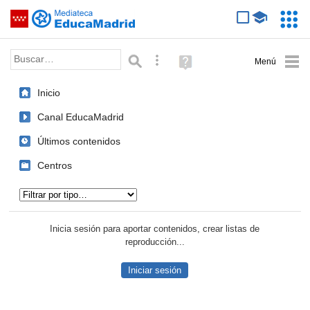
Mediateca de EducaMadrid
Saltar navegación
Servic
Educa
Palabra o frase:
Búsqueda avanzada
Ayuda
(en
ventana
Inicio
nueva)
Canal EducaMadrid
Últimos contenidos
Centros
Tipo de contenido:
Inicia sesión para aportar contenidos, crear listas de
reproducción...
Iniciar sesión