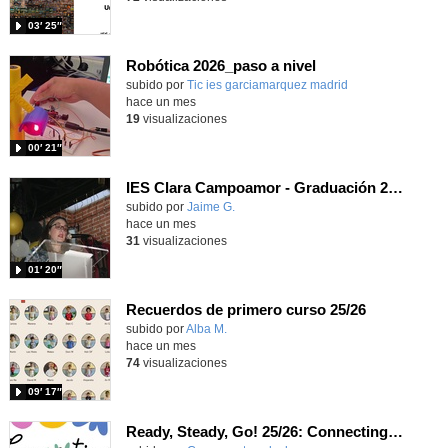
03′ 25″
Robótica 2026_paso a nivel
Contenido educativo.
subido por
Tic ies garciamarquez madrid
-
hace un mes
19
visualizaciones
00′ 21″
IES Clara Campoamor - Graduación 2º Bachillerato 25-26
subido por
Jaime G.
-
hace un mes
31
visualizaciones
01′ 20″
Recuerdos de primero curso 25/26
subido por
Alba M.
-
hace un mes
74
visualizaciones
09′ 17″
Ready, Steady, Go! 25/26: Connecting Cultures, Learning English