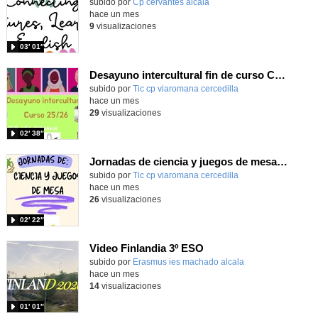
Contenido educativo.
subido por
Cp cervantes alcala
-
hace un mes
9
visualizaciones
03′ 01″
Desayuno intercultural fin de curso CEIP Vía Romana 25/26
subido por
Tic cp viaromana cercedilla
-
hace un mes
29
visualizaciones
02′ 38″
Jornadas de ciencia y juegos de mesa CEIP Vía Romana 25/26
subido por
Tic cp viaromana cercedilla
-
hace un mes
26
visualizaciones
02′ 22″
Video Finlandia 3º ESO
Contenido educativo.
subido por
Erasmus ies machado alcala
-
hace un mes
14
visualizaciones
01′ 01″