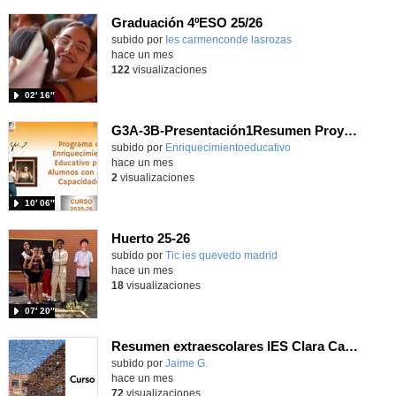
Graduación 4ºESO 25/26
Contenido educativo.
subido por
Ies carmenconde lasrozas
-
hace un mes
122
visualizaciones
02′ 16″
G3A-3B-Presentación1Resumen Proyecto anual 25-26
Contenido educativo.
subido por
Enriquecimientoeducativo
-
hace un mes
2
visualizaciones
10′ 06″
Huerto 25-26
subido por
Tic ies quevedo madrid
-
hace un mes
18
visualizaciones
07′ 20″
Resumen extraescolares IES Clara Campoamor 25-26
subido por
Jaime G.
-
hace un mes
72
visualizaciones