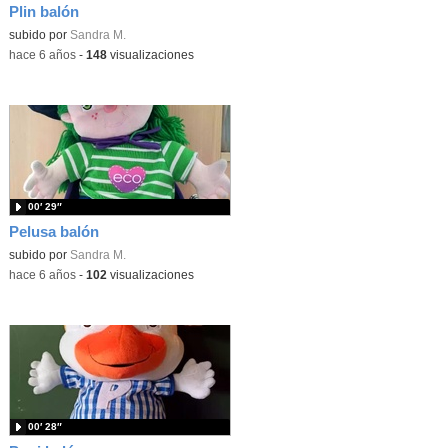
Plin balón
subido por
Sandra M.
-
hace 6 años
-
148
visualizaciones
00′ 29″
Pelusa balón
subido por
Sandra M.
-
hace 6 años
-
102
visualizaciones
00′ 28″