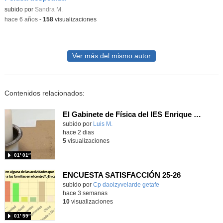
subido por
Sandra M.
-
hace 6 años
-
158
visualizaciones
Ver más del mismo autor
Contenidos relacionados:
El Gabinete de Física del IES Enrique Tierno Galván de Parla (Curso 25-26)
Contenido educativo.
subido por
Luis M.
-
hace 2 dias
5
visualizaciones
01′ 01″
ENCUESTA SATISFACCIÓN 25-26
Contenido educativo.
subido por
Cp daoizyvelarde getafe
-
hace 3 semanas
10
visualizaciones
01′ 59″