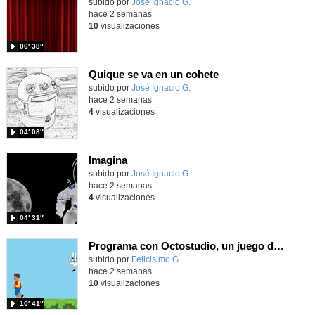
Contenido educativo.
subido por
José Ignacio G.
-
hace 2 semanas
10
visualizaciones
06′ 38″
Quique se va en un cohete
Contenido educativo.
subido por
José Ignacio G.
-
hace 2 semanas
4
visualizaciones
04′ 08″
Imagina
Contenido educativo.
subido por
José Ignacio G.
-
hace 2 semanas
4
visualizaciones
04′ 31″
Programa con Octostudio, un juego de 4 personajes ganando la copa del mundo saltando y esquivando rivales.
Contenido educativo.
subido por
Felicisimo G.
-
hace 2 semanas
10
visualizaciones
10′ 41″