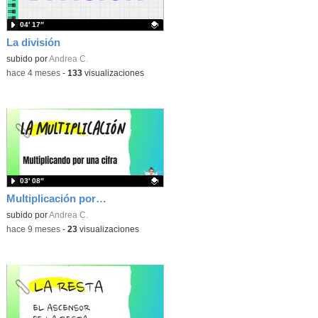
04′ 17″
La división
Contenido educativo.
subido por
Andrea C.
-
hace 4 meses
-
133
visualizaciones
03′ 08″
Multiplicación por una cifra
Contenido educativo.
subido por
Andrea C.
-
hace 9 meses
-
23
visualizaciones