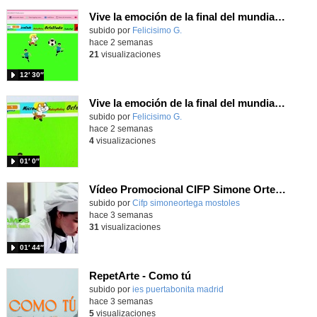
Vive la emoción de la final del mundial programando con Scratch, un juego de toques y esquivar contrarios
Contenido educativo.
subido por
Felicisimo G.
-
hace 2 semanas
21
visualizaciones
12′ 30″
Vive la emoción de la final del mundial 2026, programando con Scratch un juego de toques.
Contenido educativo.
subido por
Felicisimo G.
-
hace 2 semanas
4
visualizaciones
01′ 0″
Vídeo Promocional CIFP Simone Ortega
Contenido educativo.
subido por
Cifp simoneortega mostoles
-
hace 3 semanas
31
visualizaciones
01′ 44″
RepetArte - Como tú
subido por
ies puertabonita madrid
-
hace 3 semanas
5
visualizaciones