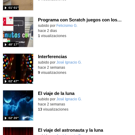
01′ 01″
Programa con Scratch juegos con los partidos del mundial 2026 ganados por España
Contenido educativo.
subido por
Felicisimo G.
-
hace 2 dias
1
visualizaciones
40′ 17″
Interferencias
Contenido educativo.
subido por
José Ignacio G.
-
hace 2 semanas
9
visualizaciones
02′ 47″
El viaje de la luna
Contenido educativo.
subido por
José Ignacio G.
-
hace 2 semanas
13
visualizaciones
02′ 20″
El viaje del astronauta y la luna