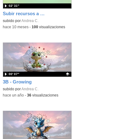
02′ 31″
Subir recursos a una carpeta en el Aula Virtual
subido por
Andrea C.
-
hace 10 meses
-
100
visualizaciones
00′ 07″
3B - Growing
Contenido educativo.
subido por
Andrea C.
-
hace un año
-
36
visualizaciones