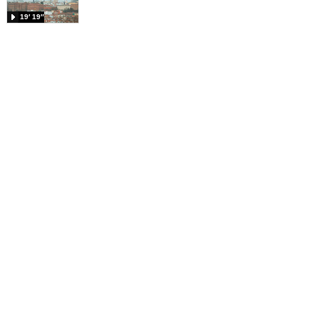
19′ 19″