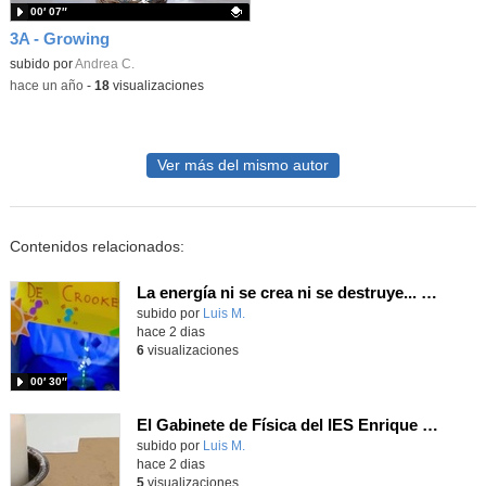
00′ 07″
3A - Growing
Contenido educativo.
subido por
Andrea C.
-
hace un año
-
18
visualizaciones
Ver más del mismo autor
Contenidos relacionados:
La energía ni se crea ni se destruye... ¡se experimenta! El Tierno en la Feria Madrid es Ciencia 2026
Contenido educativo.
subido por
Luis M.
-
hace 2 dias
6
visualizaciones
00′ 30″
El Gabinete de Física del IES Enrique Tierno Galván de Parla (Curso 25-26)
Contenido educativo.
subido por
Luis M.
-
hace 2 dias
5
visualizaciones