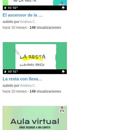
01′ 52″
El ascensor de la resta
Contenido educativo.
subido por
Andrea C.
-
hace 10 meses
-
148
visualizaciones
03′ 51″
La resta con llevadas
Contenido educativo.
subido por
Andrea C.
-
hace 10 meses
-
149
visualizaciones