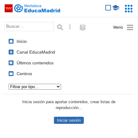
Mediateca de EducaMadrid
Saltar navegación
Servic
Educa
Palabra o frase:
Búsqueda avanzada
Ayuda
(en
ventana
Inicio
nueva)
Canal EducaMadrid
Últimos contenidos
Centros
Tipo de contenido:
Inicia sesión para aportar contenidos, crear listas de
reproducción...
Iniciar sesión