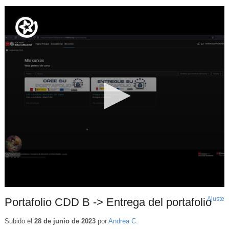
Ajuste
d
Portafolio CDD B -> Entrega del portafolio
p
Subido el
28 de junio de 2023
por
Andrea C.