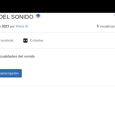
DEL SONIDO
-
Contenido
educativo
e 2023
por
Marta M.
5
visualizac
Facebook
Embeber
 cualidades del sonido
ranscripción