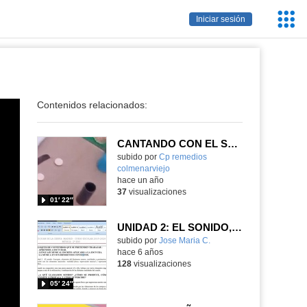
Servic
Iniciar sesión
Educa
Contenidos relacionados:
CANTANDO CON EL SR. PIMIENTO
Contenido educativo.
subido por
Cp remedios
colmenarviejo
-
hace un año
37
visualizaciones
01′ 22″
UNIDAD 2: EL SONIDO, I PARTE
subido por
Jose Maria C.
-
hace 6 años
128
visualizaciones
05′ 24″