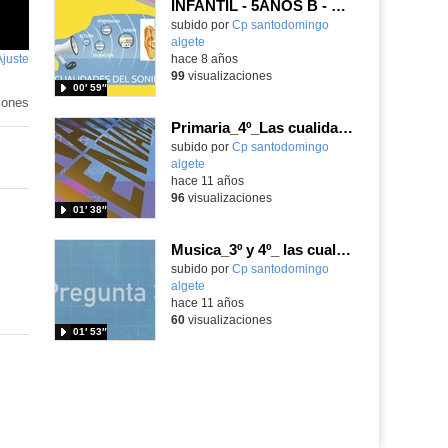
INFANTIL - 5AÑOS B - LAS CUALIDADES DEL SONIDO - FORMACIÓN
subido por
Cp santodomingo
algete
-
Ajuste
de
hace 8 años
99
visualizaciones
pantalla
00′ 59″
iones
Primaria_4º_Las cualidades del sonido 2_ Nacho, Valeria_Elena_Laura
Contenido educativo.
subido por
Cp santodomingo
algete
-
hace 11 años
96
visualizaciones
01′ 38″
Musica_3º y 4º_ las cualidades del sonido
Contenido educativo.
subido por
Cp santodomingo
algete
-
hace 11 años
60
visualizaciones
01′ 53″