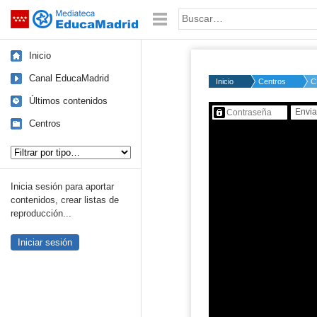
Mediateca de EducaMadrid
Saltar navegación
Palabra o frase:
Inicio
Canal EducaMadrid
Inicio
Centros
C
Últimos contenidos
Contenido protegido…
Centros
Tipo de contenido:
Inicia sesión para aportar
contenidos, crear listas de
reproducción...
Iniciar sesión