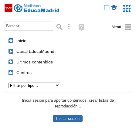
Mediateca de EducaMadrid
Saltar navegación
Servic
Educa
Palabra o frase:
Búsqueda avanzada
Ayuda
(en
ventana
Inicio
nueva)
Canal EducaMadrid
Últimos contenidos
Centros
Tipo de contenido:
Inicia sesión para aportar contenidos, crear listas de
reproducción...
Iniciar sesión