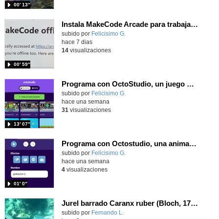
00′ 13″
Instala MakeCode Arcade para trabajar offline en tu tablet, ordenador, Chromebook
Contenido educativo.
subido por
Felicisimo G.
-
hace 7 dias
14
visualizaciones
00′ 59″
Programa con OctoStudio, un juego de disparos contra Zombies con un cargador basado en el House of the dead
Contenido educativo.
subido por
Felicisimo G.
-
hace una semana
31
visualizaciones
13′ 07″
Programa con Octostudio, una animación utilizando la cámara para una foto y audio y texto para comunicar.
Contenido educativo.
subido por
Felicisimo G.
-
hace una semana
4
visualizaciones
01′ 0″
Jurel barrado Caranx ruber (Bloch, 1793)
Contenido educativo.
subido por
Fernando L.
-