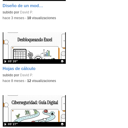
Diseño de un modelo de IA que pueda predecir el rendimiento académico en 1º de Bachillerato
Contenido educativo.
subido por
David P.
-
hace 3 meses
-
10
visualizaciones
05′ 20″
Hojas de cálculo
Contenido educativo.
subido por
David P.
-
hace 8 meses
-
12
visualizaciones
05′ 27″