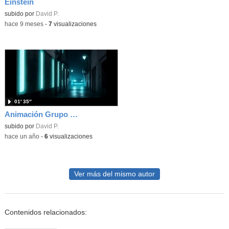
Einstein
Contenido educativo.
subido por
David P.
-
hace 9 meses
-
7
visualizaciones
01′ 35″
Animación Grupo 7 clase
subido por
David P.
-
hace un año
-
6
visualizaciones
Ver más del mismo autor
Contenidos relacionados: