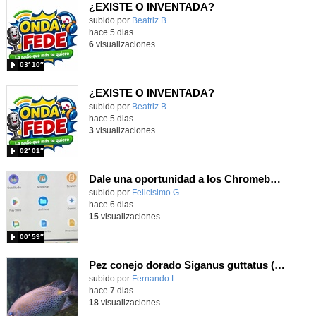
¿EXISTE O INVENTADA?
Contenido educativo.
subido por
Beatriz B.
-
hace 5 dias
6
visualizaciones
03′ 10″
¿EXISTE O INVENTADA?
Contenido educativo.
subido por
Beatriz B.
-
hace 5 dias
3
visualizaciones
02′ 01″
Dale una oportunidad a los Chromebooks y utiliza un proyector para realizar talleres si no tienes pantallas táctiles
Contenido educativo.
subido por
Felicisimo G.
-
hace 6 dias
15
visualizaciones
00′ 59″
Pez conejo dorado Siganus guttatus (Bloch, 1786)
Contenido educativo.
subido por
Fernando L.
-
hace 7 dias
18
visualizaciones