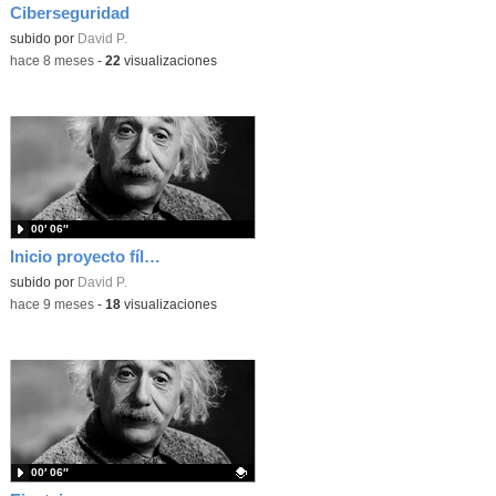
Ciberseguridad
Contenido educativo.
subido por
David P.
-
hace 8 meses
-
22
visualizaciones
00′ 06″
Inicio proyecto fílmico
subido por
David P.
-
hace 9 meses
-
18
visualizaciones
00′ 06″