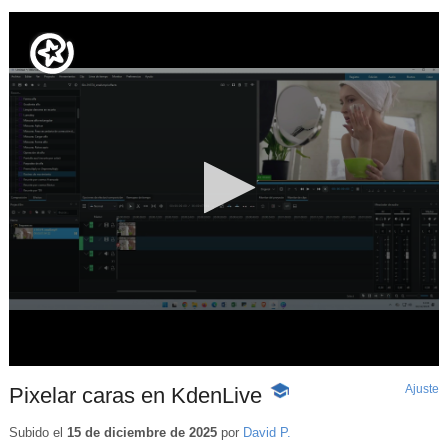
Ajuste
d
Pixelar caras en KdenLive
-
p
Contenido
educativo
Subido el
15 de diciembre de 2025
por
David P.