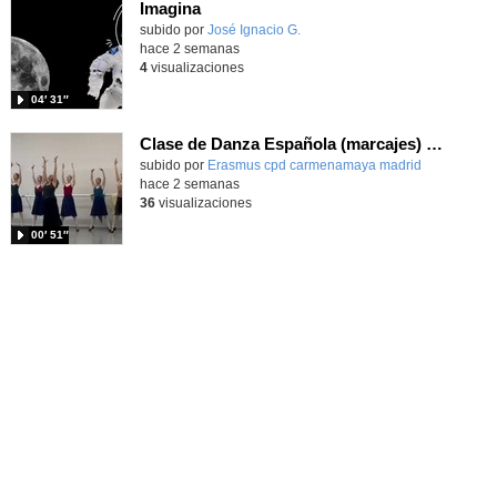
Imagina
Contenido educativo.
subido por
José Ignacio G.
-
hace 2 semanas
4
visualizaciones
04′ 31″
Clase de Danza Española (marcajes) en intercambio Erasmus+
Contenido educativo.
subido por
Erasmus cpd carmenamaya madrid
-
hace 2 semanas
36
visualizaciones
00′ 51″