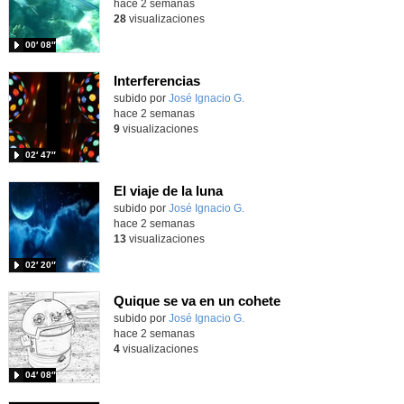
hace 2 semanas
28
visualizaciones
00′ 08″
Interferencias
Contenido educativo.
subido por
José Ignacio G.
-
hace 2 semanas
9
visualizaciones
02′ 47″
El viaje de la luna
Contenido educativo.
subido por
José Ignacio G.
-
hace 2 semanas
13
visualizaciones
02′ 20″
Quique se va en un cohete
Contenido educativo.
subido por
José Ignacio G.
-
hace 2 semanas
4
visualizaciones
04′ 08″