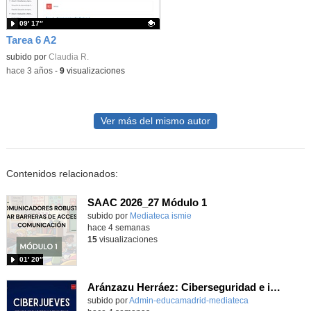
09′ 17″
Tarea 6 A2
Contenido educativo.
subido por
Claudia R.
-
hace 3 años
-
9
visualizaciones
Ver más del mismo autor
Contenidos relacionados:
SAAC 2026_27 Módulo 1
subido por
Mediateca ismie
-
hace 4 semanas
15
visualizaciones
01′ 20″
Aránzazu Herráez: Ciberseguridad e innovación: Protegiendo y transformando la vida digital
subido por
Admin-educamadrid-mediateca
-