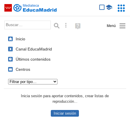
Mediateca de EducaMadrid
Saltar navegación
Servic
Educa
Palabra o frase:
Búsqueda avanzada
Ayuda
(en
ventana
Inicio
nueva)
Canal EducaMadrid
Últimos contenidos
Centros
Tipo de contenido:
Inicia sesión para aportar contenidos, crear listas de
reproducción...
Iniciar sesión