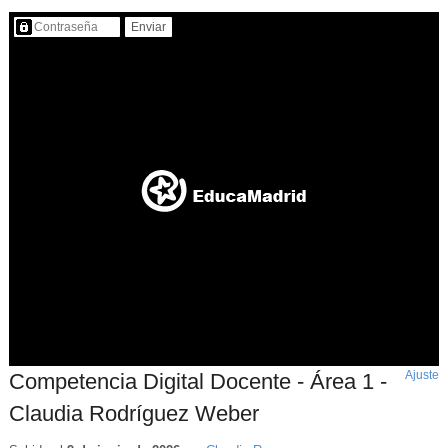
Contenido protegido…
Ajuste
d
Competencia Digital Docente - Área 1 -
p
Claudia Rodríguez Weber