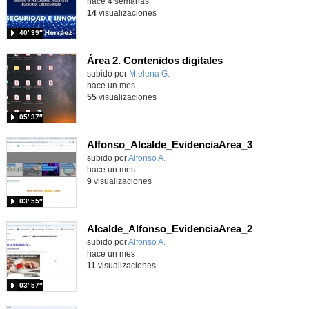
hace 4 semanas
14
visualizaciones
40′ 39″
Área 2. Contenidos digitales
Contenido educativo.
subido por
M.elena G.
-
hace un mes
55
visualizaciones
05′ 37″
Alfonso_Alcalde_EvidenciaArea_3
Contenido educativo.
subido por
Alfonso A.
-
hace un mes
9
visualizaciones
03′ 55″
Alcalde_Alfonso_EvidenciaArea_2
Contenido educativo.
subido por
Alfonso A.
-
hace un mes
11
visualizaciones
03′ 57″