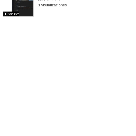
hace un mes
1
visualizaciones
00′ 10″