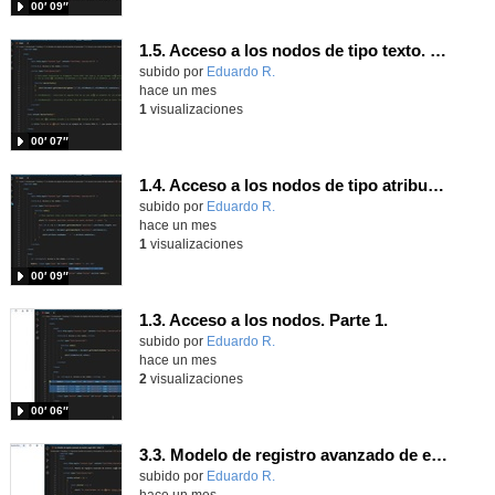
00′ 09″
1.5. Acceso a los nodos de tipo texto. Parte 1.
Contenido educativo.
subido por
Eduardo R.
-
hace un mes
1
visualizaciones
00′ 07″
1.4. Acceso a los nodos de tipo atributo. Parte 1.
Contenido educativo.
subido por
Eduardo R.
-
hace un mes
1
visualizaciones
00′ 09″
1.3. Acceso a los nodos. Parte 1.
Contenido educativo.
subido por
Eduardo R.
-
hace un mes
2
visualizaciones
00′ 06″
3.3. Modelo de registro avanzado de eventos según W3C 1.
Contenido educativo.
subido por
Eduardo R.
-