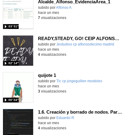
Alcalde_Alfonso_EvidenciaArea_1
Contenido educativo.
subido por
Alfonso A.
-
hace un mes
7
visualizaciones
03′ 51″
READY,STEADY, GO! CEIP ALFONSO X EL SABIO
Contenido educativo.
subido por
Jestudios cp alfonsodecimo madrid
-
hace un mes
4
visualizaciones
02′ 14″
quijote 1
subido por
Tic cp jorgeguillen mostoles
-
hace un mes
3
visualizaciones
00′ 04″
1.6. Creación y borrado de nodos. Parte 1.
Contenido educativo.
subido por
Eduardo R.
-
hace un mes
4
visualizaciones