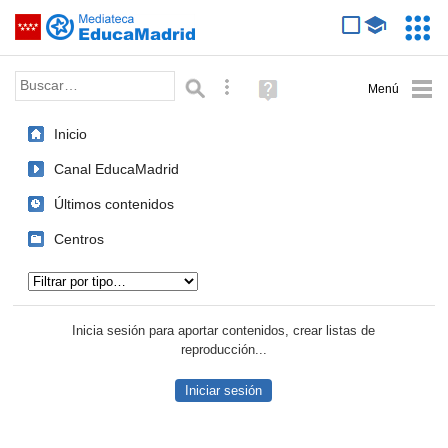
Mediateca de EducaMadrid
Saltar navegación
Servic
Educa
Palabra o frase:
Búsqueda avanzada
Ayuda
(en
ventana
Inicio
nueva)
Canal EducaMadrid
Últimos contenidos
Centros
Tipo de contenido:
Inicia sesión para aportar contenidos, crear listas de
reproducción...
Iniciar sesión