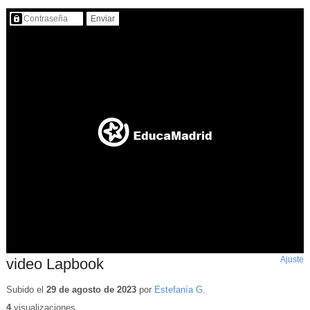
Contenido protegido…
Ajuste
d
video Lapbook
p
Subido el
29 de agosto de 2023
por
Estefanía G.
4
visualizaciones