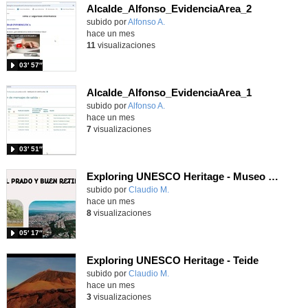
Alcalde_Alfonso_EvidenciaArea_2
Contenido educativo.
subido por
Alfonso A.
-
hace un mes
11
visualizaciones
03′ 57″
Alcalde_Alfonso_EvidenciaArea_1
Contenido educativo.
subido por
Alfonso A.
-
hace un mes
7
visualizaciones
03′ 51″
Exploring UNESCO Heritage - Museo del Prado
Contenido educativo.
subido por
Claudio M.
-
hace un mes
8
visualizaciones
05′ 17″
Exploring UNESCO Heritage - Teide
Contenido educativo.
subido por
Claudio M.
-
hace un mes
3
visualizaciones