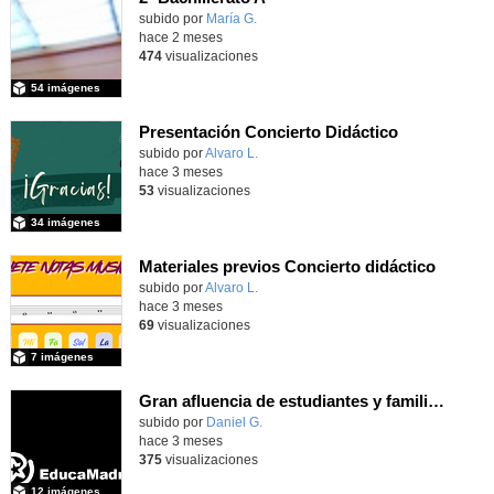
Contenido educativo.
subido por
María G.
-
hace 2 meses
474
visualizaciones
54 imágenes
Presentación Concierto Didáctico
Contenido educativo.
subido por
Alvaro L.
-
hace 3 meses
53
visualizaciones
34 imágenes
Materiales previos Concierto didáctico
Contenido educativo.
subido por
Alvaro L.
-
hace 3 meses
69
visualizaciones
7 imágenes
Gran afluencia de estudiantes y familias en la jornada de puertas abiertas que nuestro centro desarrolló el pasado 23 de abril de 2026
subido por
Daniel G.
-
hace 3 meses
375
visualizaciones
12 imágenes