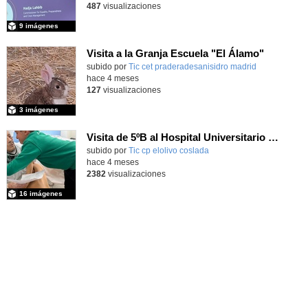
487
visualizaciones
9 imágenes
Visita a la Granja Escuela "El Álamo"
Contenido educativo.
subido por
Tic cet praderadesanisidro madrid
-
hace 4 meses
127
visualizaciones
3 imágenes
Visita de 5ºB al Hospital Universitario del Henares
subido por
Tic cp elolivo coslada
-
hace 4 meses
2382
visualizaciones
16 imágenes