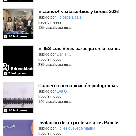
Erasmus+ visita serbios y turcos 2026
subido por
Tic cepa alcala
-
hace 3 meses
125
visualizaciones
10 imágenes
El IES Luis Vives participa en la reunión de coordinación del proyecto de innovación MEFPD - CNC e Industria 4.0
subido por
Daniel G.
-
hace 3 meses
279
visualizaciones
7 imágenes
Cuaderno comunicación pictogramas y LSE
subido por
Eva O.
-
hace 3 meses
140
visualizaciones
10 imágenes
Invitación de un profesor a los Paneles Europeos de Ciudadanos del mes de marzo 2026
subido por
Tic ies quevedo madrid
-
hace 3 meses