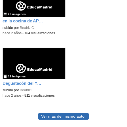
23 imágenes
en la cocina de APD, producción del yogurt City home made
subido por
Beatriz C.
-
hace 2 años
-
764
visualizaciones
23 imágenes
Degustacón del Yogurt
subido por
Beatriz C.
-
hace 2 años
-
511
visualizaciones
Ver más del mismo autor