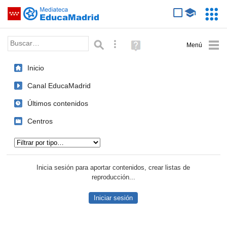
Mediateca de EducaMadrid
Saltar navegación
Servic
Educa
Palabra o frase:
Búsqueda avanzada
Ayuda
(en
ventana
Inicio
nueva)
Canal EducaMadrid
Últimos contenidos
Centros
Tipo de contenido:
Inicia sesión para aportar contenidos, crear listas de
reproducción...
Iniciar sesión