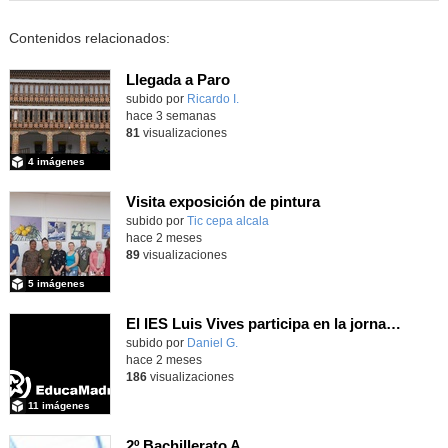
Contenidos relacionados:
Llegada a Paro
subido por
Ricardo I.
-
hace 3 semanas
81
visualizaciones
4 imágenes
Visita exposición de pintura
subido por
Tic cepa alcala
-
hace 2 meses
89
visualizaciones
5 imágenes
El IES Luis Vives participa en la jornada de trabajo sobre mecanizado CNC e Industria 4.0
subido por
Daniel G.
-
hace 2 meses
186
visualizaciones
11 imágenes
2º Bachillerato A