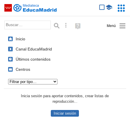
Mediateca de EducaMadrid
Saltar navegación
Servic
Educa
Palabra o frase:
Búsqueda avanzada
Ayuda
(en
ventana
Inicio
nueva)
Canal EducaMadrid
Últimos contenidos
Centros
Tipo de contenido:
Inicia sesión para aportar contenidos, crear listas de
reproducción...
Iniciar sesión