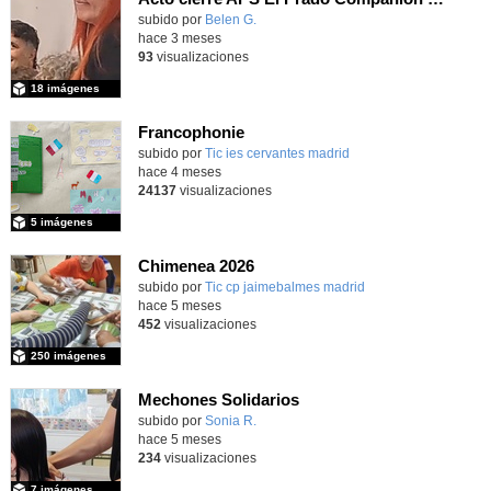
subido por
Belen G.
-
hace 3 meses
93
visualizaciones
18 imágenes
Francophonie
subido por
Tic ies cervantes madrid
-
hace 4 meses
24137
visualizaciones
5 imágenes
Chimenea 2026
subido por
Tic cp jaimebalmes madrid
-
hace 5 meses
452
visualizaciones
250 imágenes
Mechones Solidarios
subido por
Sonia R.
-
hace 5 meses
234
visualizaciones
7 imágenes