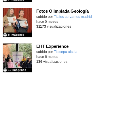
Fotos Olimpiada Geología
Contenido educativo.
subido por
Tic ies cervantes madrid
-
hace 5 meses
31173
visualizaciones
5 imágenes
EHT Experience
subido por
Tic cepa alcala
-
hace 6 meses
136
visualizaciones
10 imágenes