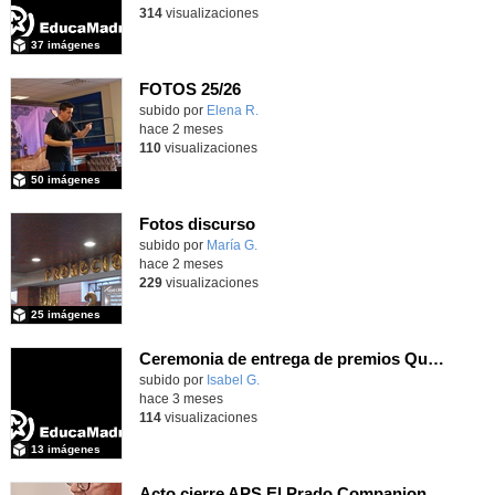
314
visualizaciones
37 imágenes
FOTOS 25/26
Contenido educativo.
subido por
Elena R.
-
hace 2 meses
110
visualizaciones
50 imágenes
Fotos discurso
Contenido educativo.
subido por
María G.
-
hace 2 meses
229
visualizaciones
25 imágenes
Ceremonia de entrega de premios Quizstory 2026
subido por
Isabel G.
-
hace 3 meses
114
visualizaciones
13 imágenes
Acto cierre APS El Prado Companion - Galería de imágenes