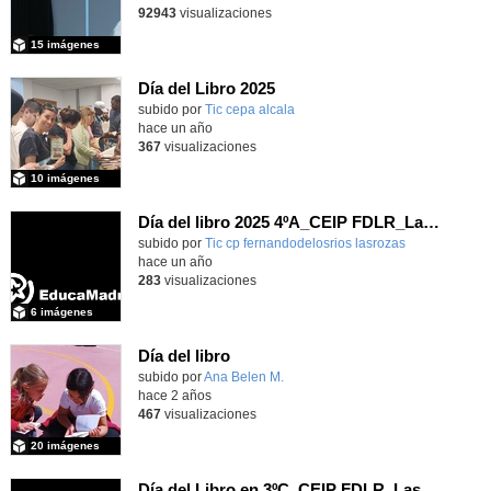
92943
visualizaciones
15 imágenes
Día del Libro 2025
subido por
Tic cepa alcala
-
hace un año
367
visualizaciones
10 imágenes
Día del libro 2025 4ºA_CEIP FDLR_Las Rozas
Contenido educativo.
subido por
Tic cp fernandodelosrios lasrozas
-
hace un año
283
visualizaciones
6 imágenes
Día del libro
subido por
Ana Belen M.
-
hace 2 años
467
visualizaciones
20 imágenes
Día del Libro en 3ºC_CEIP FDLR_Las Rozas