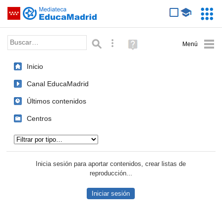
Mediateca de EducaMadrid
Saltar navegación
Servic
Educa
Palabra o frase:
Búsqueda avanzada
Ayuda
(en
ventana
Inicio
nueva)
Canal EducaMadrid
Últimos contenidos
Centros
Tipo de contenido:
Inicia sesión para aportar contenidos, crear listas de
reproducción...
Iniciar sesión