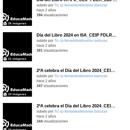
Contenido educativo.
subido por
Tic cp fernandodelosrios lasrozas
-
hace 2 años
394
visualizaciones
26 imágenes
Día del Libro 2024 en I5A_CEIP FDLR_Las Rozas
Contenido educativo.
subido por
Tic cp fernandodelosrios lasrozas
-
hace 2 años
391
visualizaciones
21 imágenes
2ºA celebra el Día del Libro 2024_CEIP FDLR_Las Rozas
Contenido educativo.
subido por
Tic cp fernandodelosrios lasrozas
-
hace 2 años
347
visualizaciones
24 imágenes
2ºA celebra el Día del Libro 2024_CEIP FDLR_Las Rozas
Contenido educativo.
subido por
Tic cp fernandodelosrios lasrozas
-
hace 2 años
344
visualizaciones
24 imágenes