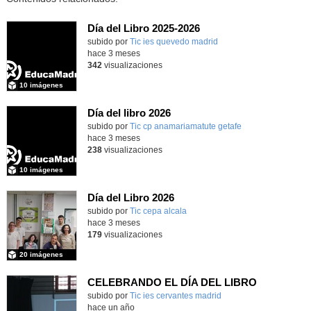
Día del Libro 2025-2026
subido por
Tic ies quevedo madrid
-
hace 3 meses
342
visualizaciones
10 imágenes
Día del libro 2026
Contenido educativo.
subido por
Tic cp anamariamatute getafe
-
hace 3 meses
238
visualizaciones
10 imágenes
Día del Libro 2026
subido por
Tic cepa alcala
-
hace 3 meses
179
visualizaciones
20 imágenes
CELEBRANDO EL DÍA DEL LIBRO
subido por
Tic ies cervantes madrid
-
hace un año