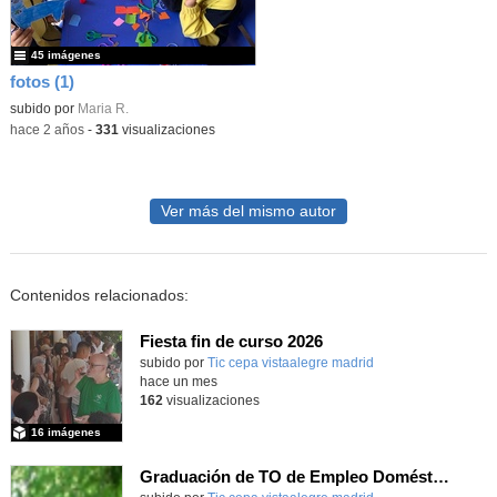
45 imágenes
fotos (1)
subido por
Maria R.
-
hace 2 años
-
331
visualizaciones
Ver más del mismo autor
Contenidos relacionados:
Fiesta fin de curso 2026
subido por
Tic cepa vistaalegre madrid
-
hace un mes
162
visualizaciones
16 imágenes
Graduación de TO de Empleo Doméstico