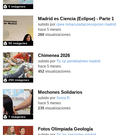
5 imágenes
Madrid es Ciencia (Eclipse) - Parte 1
subido por
cpee inmaculadaconcepcion madrid
-
hace 5 meses
260
visualizaciones
50 imágenes
Chimenea 2026
subido por
Tic cp jaimebalmes madrid
-
hace 5 meses
452
visualizaciones
250 imágenes
Mechones Solidarios
subido por
Sonia R.
-
hace 5 meses
235
visualizaciones
7 imágenes
Fotos Olimpiada Geología
Contenido educativo.
subido por
Tic ies cervantes madrid
-