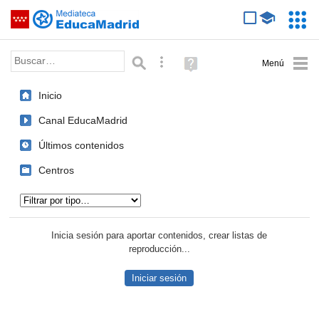
Mediateca de EducaMadrid
Saltar navegación
Servic
Educa
Palabra o frase:
Búsqueda avanzada
Ayuda
(en
ventana
Inicio
nueva)
Canal EducaMadrid
Últimos contenidos
Centros
Tipo de contenido:
Inicia sesión para aportar contenidos, crear listas de
reproducción...
Iniciar sesión