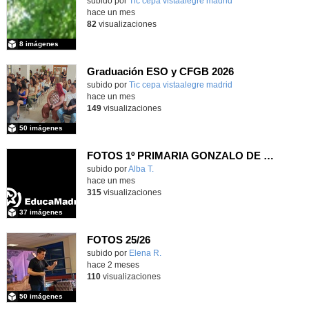
subido por
Tic cepa vistaalegre madrid
-
hace un mes
82
visualizaciones
8 imágenes
Graduación ESO y CFGB 2026
subido por
Tic cepa vistaalegre madrid
-
hace un mes
149
visualizaciones
50 imágenes
FOTOS 1º PRIMARIA GONZALO DE BERCEO
subido por
Alba T.
-
hace un mes
315
visualizaciones
37 imágenes
FOTOS 25/26
Contenido educativo.
subido por
Elena R.
-
hace 2 meses
110
visualizaciones
50 imágenes