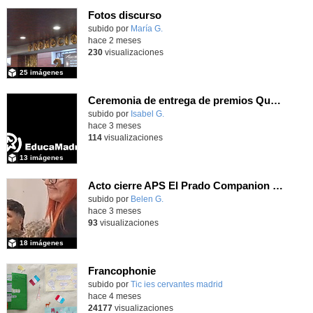
Fotos discurso
Contenido educativo.
subido por
María G.
-
hace 2 meses
230
visualizaciones
25 imágenes
Ceremonia de entrega de premios Quizstory 2026
subido por
Isabel G.
-
hace 3 meses
114
visualizaciones
13 imágenes
Acto cierre APS El Prado Companion - Galería de imágenes
subido por
Belen G.
-
hace 3 meses
93
visualizaciones
18 imágenes
Francophonie
subido por
Tic ies cervantes madrid
-
hace 4 meses
24177
visualizaciones