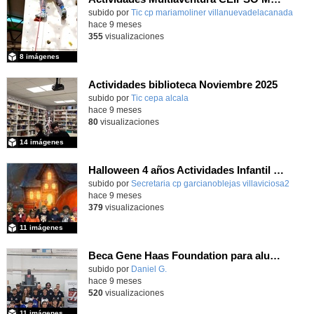
subido por
Tic cp mariamoliner villanuevadelacanada
-
hace 9 meses
355
visualizaciones
8 imágenes
Actividades biblioteca Noviembre 2025
subido por
Tic cepa alcala
-
hace 9 meses
80
visualizaciones
14 imágenes
Halloween 4 años Actividades Infantil y foto de grupo
subido por
Secretaria cp garcianoblejas villaviciosa2
-
hace 9 meses
379
visualizaciones
11 imágenes
Beca Gene Haas Foundation para alumnado de Fabricación Mecánica del IES Luis Vives
subido por
Daniel G.
-
hace 9 meses
520
visualizaciones
11 imágenes