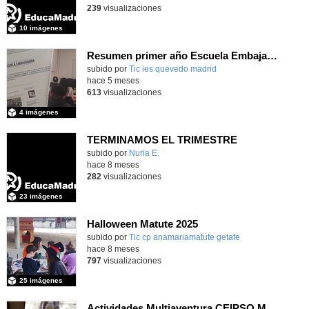
239
visualizaciones
10 imágenes
Resumen primer año Escuela Embajadora del Parlamento Europeo. Marzo 2026
subido por
Tic ies quevedo madrid
-
hace 5 meses
613
visualizaciones
4 imágenes
TERMINAMOS EL TRIMESTRE
Contenido educativo.
subido por
Nuria E.
-
hace 8 meses
282
visualizaciones
23 imágenes
Halloween Matute 2025
Contenido educativo.
subido por
Tic cp anamariamatute getafe
-
hace 8 meses
797
visualizaciones
25 imágenes
Actividades Multiaventura CEIPSO María Moliner curso 25-26