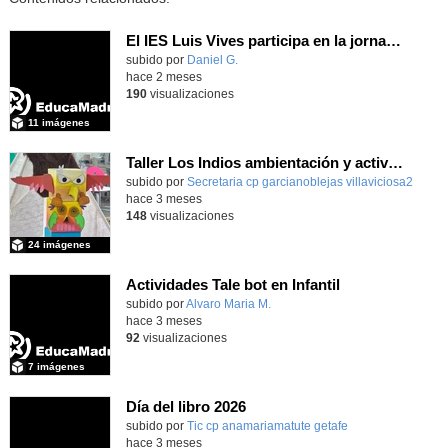
El IES Luis Vives participa en la jornada de trabajo sobre mecanizado CNC e Industria 4.0
subido por
Daniel G.
-
hace 2 meses
190
visualizaciones
11 imágenes
Taller Los Indios ambientación y actividades 13 mayo 4 años
subido por
Secretaria cp garcianoblejas villaviciosa2
-
hace 3 meses
148
visualizaciones
24 imágenes
Actividades Tale bot en Infantil
subido por
Alvaro Maria M.
-
hace 3 meses
92
visualizaciones
7 imágenes
Día del libro 2026
Contenido educativo.
subido por
Tic cp anamariamatute getafe
-
hace 3 meses