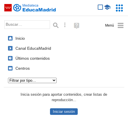
Mediateca de EducaMadrid
Saltar navegación
Servic
Educa
Palabra o frase:
Búsqueda avanzada
Ayuda
(en
ventana
Inicio
nueva)
Canal EducaMadrid
Últimos contenidos
Centros
Tipo de contenido:
Inicia sesión para aportar contenidos, crear listas de
reproducción...
Iniciar sesión