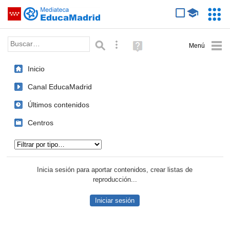
Mediateca de EducaMadrid
Saltar navegación
Servic
Educa
Palabra o frase:
Búsqueda avanzada
Ayuda
(en
ventana
Inicio
nueva)
Canal EducaMadrid
Últimos contenidos
Centros
Tipo de contenido:
Inicia sesión para aportar contenidos, crear listas de
reproducción...
Iniciar sesión