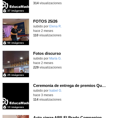
314
visualizaciones
37 imágenes
FOTOS 25/26
Contenido educativo.
subido por
Elena R.
-
hace 2 meses
110
visualizaciones
50 imágenes
Fotos discurso
Contenido educativo.
subido por
María G.
-
hace 2 meses
229
visualizaciones
25 imágenes
Ceremonia de entrega de premios Quizstory 2026
subido por
Isabel G.
-
hace 3 meses
114
visualizaciones
13 imágenes
Acto cierre APS El Prado Companion - Galería de imágenes