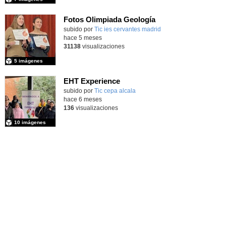
Fotos Olimpiada Geología
Contenido educativo.
subido por
Tic ies cervantes madrid
-
hace 5 meses
31138
visualizaciones
5 imágenes
EHT Experience
subido por
Tic cepa alcala
-
hace 6 meses
136
visualizaciones
10 imágenes