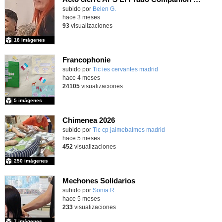
subido por
Belen G.
-
hace 3 meses
93
visualizaciones
18 imágenes
Francophonie
subido por
Tic ies cervantes madrid
-
hace 4 meses
24105
visualizaciones
5 imágenes
Chimenea 2026
subido por
Tic cp jaimebalmes madrid
-
hace 5 meses
452
visualizaciones
250 imágenes
Mechones Solidarios
subido por
Sonia R.
-
hace 5 meses
233
visualizaciones
7 imágenes