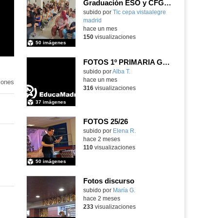
Graduación ESO y CFGB 2026
subido por
Tic cepa vistaalegre
madrid
-
hace un mes
150
visualizaciones
50 imágenes
FOTOS 1º PRIMARIA GONZALO DE BERCEO
subido por
Alba T.
-
hace un mes
iones
316
visualizaciones
37 imágenes
FOTOS 25/26
Contenido educativo.
subido por
Elena R.
-
hace 2 meses
110
visualizaciones
50 imágenes
Fotos discurso
Contenido educativo.
subido por
María G.
-
hace 2 meses
233
visualizaciones