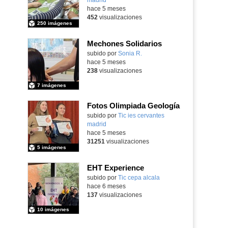
hace 5 meses
452
visualizaciones
250 imágenes
Mechones Solidarios
subido por
Sonia R.
-
hace 5 meses
238
visualizaciones
7 imágenes
Fotos Olimpiada Geología
Contenido educativo.
subido por
Tic ies cervantes
madrid
-
hace 5 meses
31251
visualizaciones
5 imágenes
EHT Experience
subido por
Tic cepa alcala
-
hace 6 meses
137
visualizaciones
10 imágenes