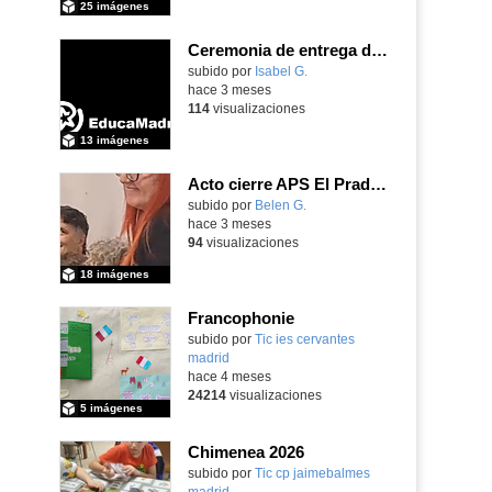
25 imágenes
Ceremonia de entrega de premios Quizstory 2026
subido por
Isabel G.
-
hace 3 meses
114
visualizaciones
13 imágenes
Acto cierre APS El Prado Companion - Galería de imágenes
subido por
Belen G.
-
hace 3 meses
94
visualizaciones
18 imágenes
Francophonie
subido por
Tic ies cervantes
madrid
-
hace 4 meses
24214
visualizaciones
5 imágenes
Chimenea 2026
subido por
Tic cp jaimebalmes
madrid
-