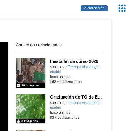
Servic
Iniciar sesión
Educa
Contenidos relacionados:
Fiesta fin de curso 2026
subido por
Tic cepa vistaalegre
madrid
-
hace un mes
162
visualizaciones
16 imágenes
Graduación de TO de Empleo Doméstico
subido por
Tic cepa vistaalegre
madrid
-
hace un mes
83
visualizaciones
8 imágenes