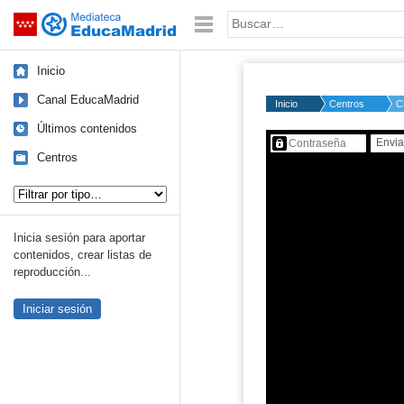
Mediateca de EducaMadrid
Saltar navegación
Palabra o frase:
Inicio
Canal EducaMadrid
Inicio
Centros
C
Últimos contenidos
Contenido protegido…
Centros
Tipo de contenido:
Inicia sesión para aportar
contenidos, crear listas de
reproducción...
Iniciar sesión