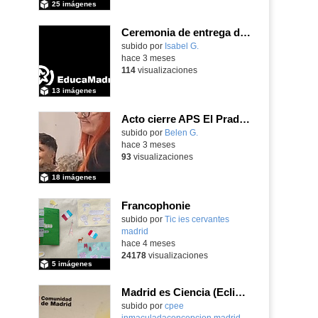
25 imágenes
Ceremonia de entrega de premios Quizstory 2026
subido por
Isabel G.
-
hace 3 meses
114
visualizaciones
13 imágenes
Acto cierre APS El Prado Companion - Galería de imágenes
subido por
Belen G.
-
hace 3 meses
93
visualizaciones
18 imágenes
Francophonie
subido por
Tic ies cervantes
madrid
-
hace 4 meses
24178
visualizaciones
5 imágenes
Madrid es Ciencia (Eclipse) - Parte 1
subido por
cpee
inmaculadaconcepcion madrid
-