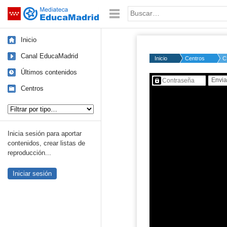
Mediateca de EducaMadrid
Saltar navegación
Palabra o frase:
Inicio
Canal EducaMadrid
Inicio
Centros
C
Últimos contenidos
Contenido protegido…
Centros
Tipo de contenido:
Inicia sesión para aportar
contenidos, crear listas de
reproducción...
Iniciar sesión