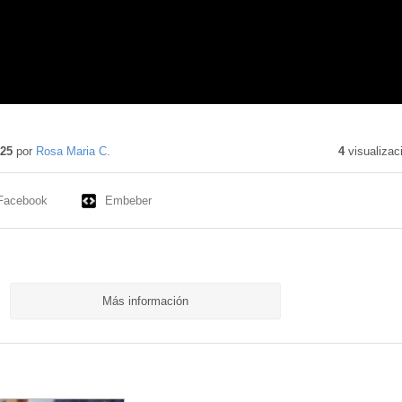
025
por
Rosa Maria C.
4
visualizac
Facebook
Embeber
Más información