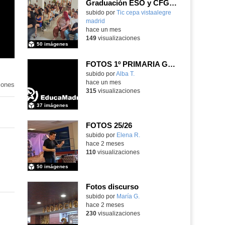
Graduación ESO y CFGB 2026
subido por
Tic cepa vistaalegre
madrid
-
hace un mes
149
visualizaciones
50 imágenes
FOTOS 1º PRIMARIA GONZALO DE BERCEO
subido por
Alba T.
-
hace un mes
iones
315
visualizaciones
37 imágenes
FOTOS 25/26
Contenido educativo.
subido por
Elena R.
-
hace 2 meses
110
visualizaciones
50 imágenes
Fotos discurso
Contenido educativo.
subido por
María G.
-
hace 2 meses
230
visualizaciones