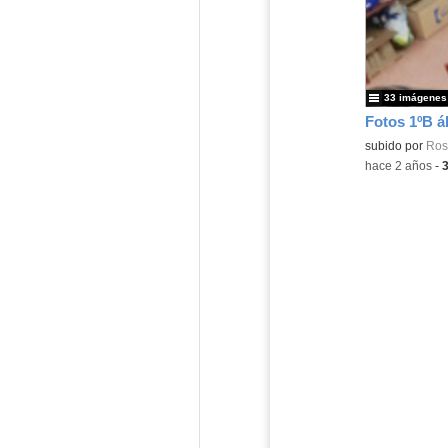
33 imágenes
Fotos 1ºB á
subido por
Ros
-
hace 2 años
-