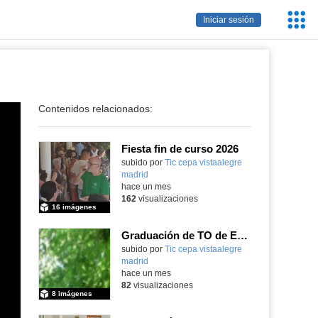
Servic
Iniciar sesión
Educa
Contenidos relacionados:
Fiesta fin de curso 2026
subido por
Tic cepa vistaalegre
madrid
-
hace un mes
162
visualizaciones
16 imágenes
Graduación de TO de Empleo Doméstico
subido por
Tic cepa vistaalegre
madrid
-
hace un mes
82
visualizaciones
8 imágenes