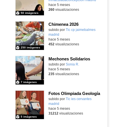
hace 5 meses
260
visualizaciones
50 imágenes
Chimenea 2026
subido por
Tic cp jaimebalmes
madrid
-
hace 5 meses
452
visualizaciones
250 imágenes
Mechones Solidarios
subido por
Sonia R.
-
hace 5 meses
235
visualizaciones
7 imágenes
Fotos Olimpiada Geología
Contenido educativo.
subido por
Tic ies cervantes
madrid
-
hace 5 meses
31212
visualizaciones
5 imágenes