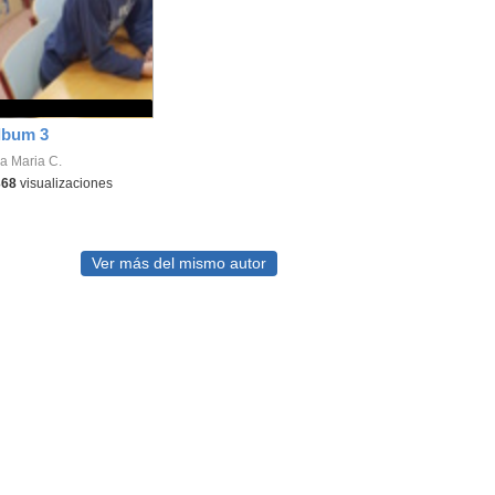
lbum 3
a Maria C.
368
visualizaciones
Ver más del mismo autor