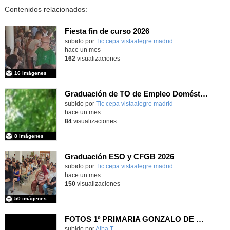
Contenidos relacionados:
Fiesta fin de curso 2026
subido por
Tic cepa vistaalegre madrid
-
hace un mes
162
visualizaciones
16 imágenes
Graduación de TO de Empleo Doméstico
subido por
Tic cepa vistaalegre madrid
-
hace un mes
84
visualizaciones
8 imágenes
Graduación ESO y CFGB 2026
subido por
Tic cepa vistaalegre madrid
-
hace un mes
150
visualizaciones
50 imágenes
FOTOS 1º PRIMARIA GONZALO DE BERCEO
subido por
Alba T.
-