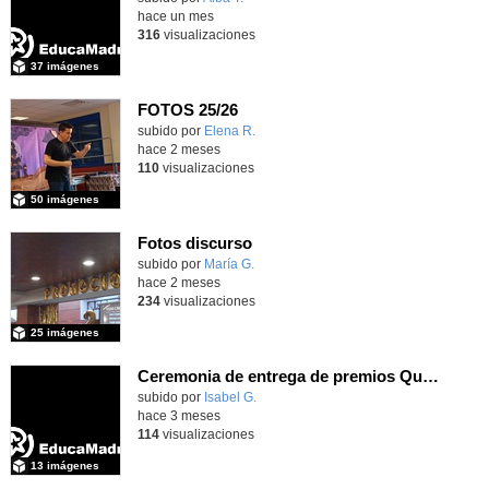
hace un mes
316
visualizaciones
37 imágenes
FOTOS 25/26
Contenido educativo.
subido por
Elena R.
-
hace 2 meses
110
visualizaciones
50 imágenes
Fotos discurso
Contenido educativo.
subido por
María G.
-
hace 2 meses
234
visualizaciones
25 imágenes
Ceremonia de entrega de premios Quizstory 2026
subido por
Isabel G.
-
hace 3 meses
114
visualizaciones
13 imágenes