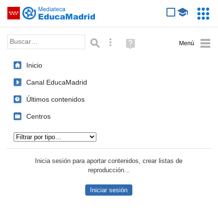
Mediateca de EducaMadrid
Saltar navegación
Servic
Educa
Palabra o frase:
Búsqueda avanzada
Ayuda
(en
ventana
Inicio
nueva)
Canal EducaMadrid
Últimos contenidos
Centros
Tipo de contenido:
Inicia sesión para aportar contenidos, crear listas de
reproducción...
Iniciar sesión