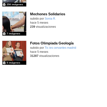
250 imágenes
Mechones Solidarios
subido por
Sonia R.
-
hace 5 meses
239
visualizaciones
7 imágenes
Fotos Olimpiada Geología
Contenido educativo.
subido por
Tic ies cervantes madrid
-
hace 5 meses
31287
visualizaciones
5 imágenes