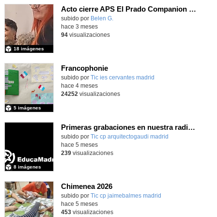
Acto cierre APS El Prado Companion - Galería de imágenes
subido por
Belen G.
-
hace 3 meses
94
visualizaciones
18 imágenes
Francophonie
subido por
Tic ies cervantes madrid
-
hace 4 meses
24252
visualizaciones
5 imágenes
Primeras grabaciones en nuestra radio ONDA GAUDÍ
Contenido educativo.
subido por
Tic cp arquitectogaudi madrid
-
hace 5 meses
239
visualizaciones
8 imágenes
Chimenea 2026
subido por
Tic cp jaimebalmes madrid
-
hace 5 meses
453
visualizaciones