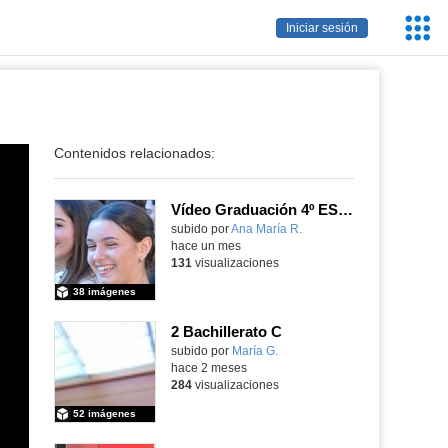
Servic
Iniciar sesión
Educa
Contenidos relacionados:
Vídeo Graduación 4º ESO 2025-2026 (2)
subido por
Ana María R.
-
hace un mes
131
visualizaciones
38 imágenes
2 Bachillerato C
Contenido educativo.
subido por
María G.
-
hace 2 meses
284
visualizaciones
52 imágenes