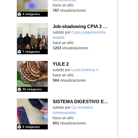
hace un año
787
visualizaciones
4 imágenes
Job-shadowing CPIA 2 Florencia
subido por
Cepa joaquinsorolla
madrid
-
hace un año
1203
visualizaciones
7 imágenes
YULE 2
subido por
Lucía América V.
-
hace un año
584
visualizaciones
30 imágenes
SISTEMA DIGESTIVO EN 2° DE PRIMARIA
Contenido educativo.
subido por
Cp remedios
colmenarviejo
-
hace un año
601
visualizaciones
6 imágenes