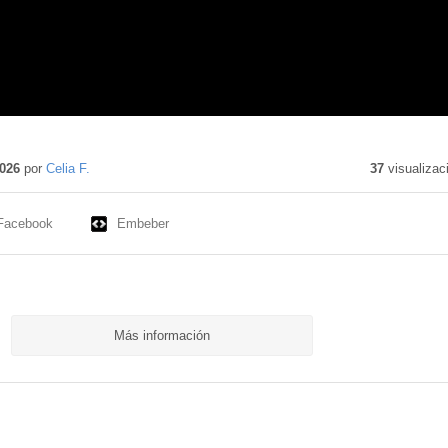
do
o
026
por
Celia F.
37
visualizac
Facebook
Embeber
Más información