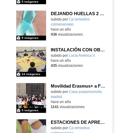
5 imágenes
DEJANDO HUELLAS 2 DE ABRIL
Contenido educativo.
subido por
Cp remedios
colmenarviejo
-
hace un año
436
visualizaciones
9 imágenes
INSTALACIÓN CON OBJETOS COTIDIANOS 2
Contenido educativo.
subido por
Lucía América V.
-
hace un año
435
visualizaciones
24 imágenes
Movilidad Erasmus+ a Florencia con un grupo de alumnos adultos
subido por
Cepa joaquinsorolla
madrid
-
hace un año
1141
visualizaciones
5 imágenes
ESTACIONES DE APRENDIZAJE 2°
Contenido educativo.
subido por
Cp remedios
colmenarviejo
-