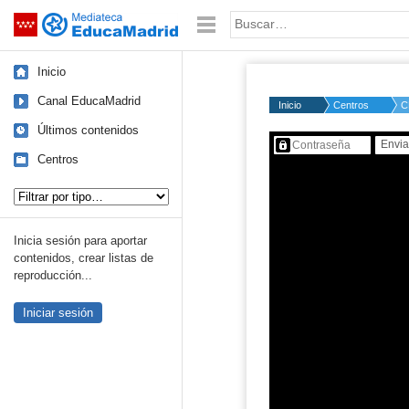
Mediateca de EducaMadrid
Saltar navegación
Palabra o frase:
Inicio
Canal EducaMadrid
Inicio
Centros
C
Últimos contenidos
Contenido protegido…
Centros
Tipo de contenido:
Inicia sesión para aportar
contenidos, crear listas de
reproducción...
Iniciar sesión