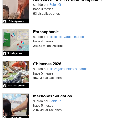
subido por
Belen G.
-
hace 3 meses
93
visualizaciones
18 imágenes
Francophonie
subido por
Tic ies cervantes madrid
-
hace 4 meses
24143
visualizaciones
5 imágenes
Chimenea 2026
subido por
Tic cp jaimebalmes madrid
-
hace 5 meses
452
visualizaciones
250 imágenes
Mechones Solidarios
subido por
Sonia R.
-
hace 5 meses
234
visualizaciones
7 imágenes