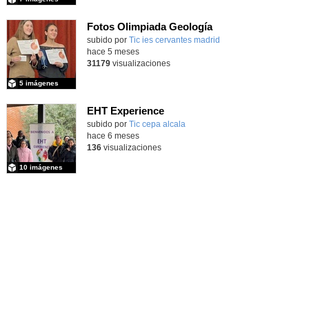
Fotos Olimpiada Geología
Contenido educativo.
subido por
Tic ies cervantes madrid
-
hace 5 meses
31179
visualizaciones
5 imágenes
EHT Experience
subido por
Tic cepa alcala
-
hace 6 meses
136
visualizaciones
10 imágenes