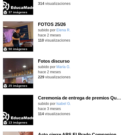
314
visualizaciones
37 imágenes
FOTOS 25/26
Contenido educativo.
subido por
Elena R.
-
hace 2 meses
110
visualizaciones
50 imágenes
Fotos discurso
Contenido educativo.
subido por
María G.
-
hace 2 meses
229
visualizaciones
25 imágenes
Ceremonia de entrega de premios Quizstory 2026
subido por
Isabel G.
-
hace 3 meses
114
visualizaciones
13 imágenes
Acto cierre APS El Prado Companion - Galería de imágenes