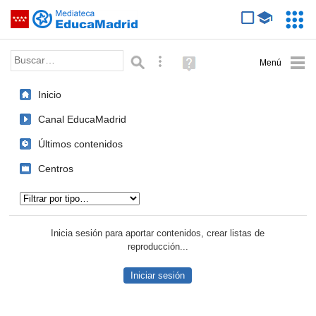
Mediateca de EducaMadrid
Saltar navegación
Servic
Educa
Palabra o frase:
Búsqueda avanzada
Ayuda
(en
ventana
Inicio
nueva)
Canal EducaMadrid
Últimos contenidos
Centros
Tipo de contenido:
Inicia sesión para aportar contenidos, crear listas de
reproducción...
Iniciar sesión