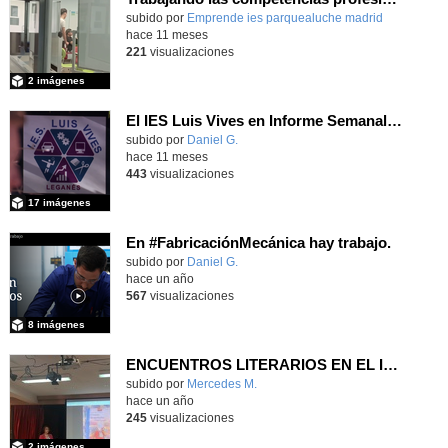
Contenido educativo.
subido por
Emprende ies parquealuche madrid
-
hace 11 meses
221
visualizaciones
2 imágenes
El IES Luis Vives en Informe Semanal: FP, pasaporte al empleo
subido por
Daniel G.
-
hace 11 meses
443
visualizaciones
17 imágenes
En #FabricaciónMecánica hay trabajo.
subido por
Daniel G.
-
hace un año
567
visualizaciones
8 imágenes
ENCUENTROS LITERARIOS EN EL IES ANTONIO DOMÍNGUEZ ORTIZ
subido por
Mercedes M.
-
hace un año
245
visualizaciones
2 imágenes