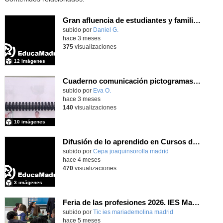
Gran afluencia de estudiantes y familias en la jornada de puertas abiertas que nuestro centro desarrolló el pasado 23 de abril de 2026
subido por
Daniel G.
-
hace 3 meses
375
visualizaciones
12 imágenes
Cuaderno comunicación pictogramas y LSE
subido por
Eva O.
-
hace 3 meses
140
visualizaciones
10 imágenes
Difusión de lo aprendido en Cursos de Formación Erasmus+ 2025
subido por
Cepa joaquinsorolla madrid
-
hace 4 meses
470
visualizaciones
3 imágenes
Feria de las profesiones 2026. IES María de Molina
subido por
Tic ies mariademolina madrid
-
hace 5 meses