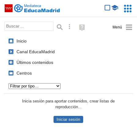
Mediateca de EducaMadrid
Saltar navegación
Servic
Educa
Palabra o frase:
Búsqueda avanzada
Ayuda
(en
ventana
Inicio
nueva)
Canal EducaMadrid
Últimos contenidos
Centros
Tipo de contenido:
Inicia sesión para aportar contenidos, crear listas de
reproducción...
Iniciar sesión