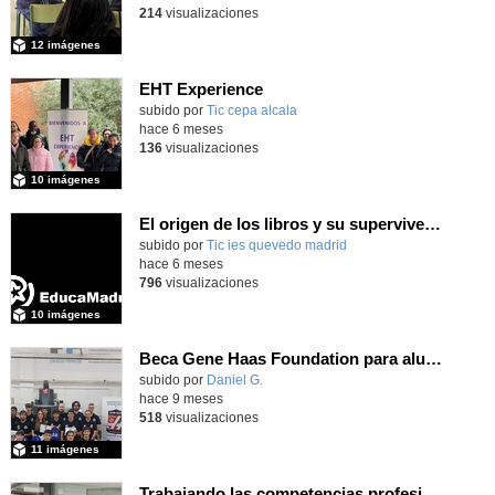
214
visualizaciones
12 imágenes
EHT Experience
subido por
Tic cepa alcala
-
hace 6 meses
136
visualizaciones
10 imágenes
El origen de los libros y su supervivencia para 1Bachillerato enero 2026
subido por
Tic ies quevedo madrid
-
hace 6 meses
796
visualizaciones
10 imágenes
Beca Gene Haas Foundation para alumnado de Fabricación Mecánica del IES Luis Vives
subido por
Daniel G.
-
hace 9 meses
518
visualizaciones
11 imágenes
Trabajando las competencias profesionales para la empleabilidad