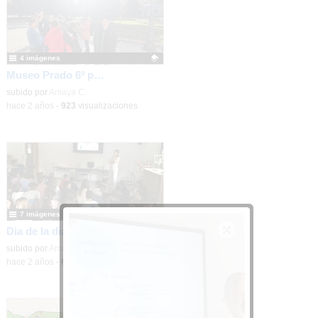
4 imágenes
Museo Prado 6º primaria
Contenido educativo.
subido por
Amaya C.
-
hace 2 años
-
923
visualizaciones
7 imágenes
Dia de la diabetes: charla con la enfermera
Contenido educativo.
subido por
Amaya C.
-
hace 2 años
-
649
visualizaciones