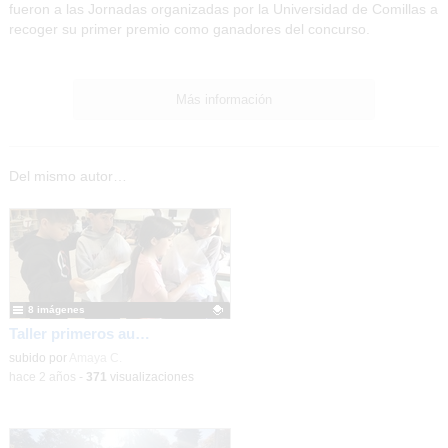
fueron a las Jornadas organizadas por la Universidad de Comillas a
recoger su primer premio como ganadores del concurso.
Más información
Del mismo autor…
8 imágenes
Taller primeros auxilios 5º primaria
Contenido educativo.
subido por
Amaya C.
-
hace 2 años
-
371
visualizaciones