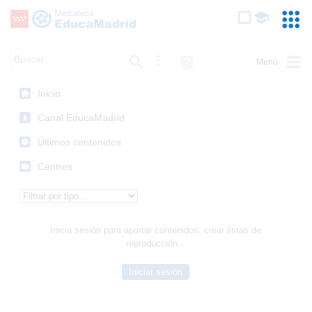
Mediateca de EducaMadrid
Saltar navegación
Servic
Educa
Palabra o frase:
Búsqueda avanzada
Ayuda
(en
ventana
Inicio
nueva)
Canal EducaMadrid
Últimos contenidos
Centros
Tipo de contenido:
Inicia sesión para aportar contenidos, crear listas de
reproducción...
Iniciar sesión