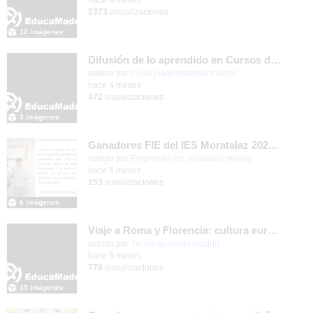
2373
visualizaciones
12 imágenes
Difusión de lo aprendido en Cursos de Formación Erasmus+ 2025
subido por
Cepa joaquinsorolla madrid
-
hace 4 meses
472
visualizaciones
3 imágenes
Ganadores FIE del IES Moratalaz 2025/26
Contenido educativo.
subido por
Emprende ies moratalaz madrid
-
hace 6 meses
153
visualizaciones
6 imágenes
Viaje a Roma y Florencia: cultura europea para 2º de Bachillerato en diciembre 2025
subido por
Tic ies quevedo madrid
-
hace 6 meses
778
visualizaciones
15 imágenes