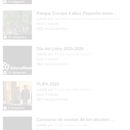
4 imágenes
Parque Europa 4 años Pequeño oeste 2025-26
Contenido educativo.
subido por
Secretaria cp garcianoblejas villaviciosa2
-
hace 2 meses
222
visualizaciones
21 imágenes
Día del Libro 2025-2026
subido por
Tic ies quevedo madrid
-
hace 3 meses
352
visualizaciones
10 imágenes
FLIPA 2025
subido por
Tic ies quevedo madrid
-
hace 3 meses
157
visualizaciones
9 imágenes
Concurso de recetas de los abuelos CEIP El Olivo 2025/26
subido por
Tic cp elolivo coslada
-
hace 4 meses