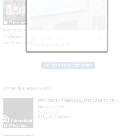
27 imágenes
Jornadas culturales Picasso
2/10
Contenido educativo.
subido por
Amaya C.
-
hace 3 años
-
836
visualizaciones
EXPERIciencia 2025
-
Detalles
Ver más del mismo autor
Contenidos relacionados:
FOTOS 1º PRIMARIA GONZALO DE BERCEO
subido por
Alba T.
-
hace un mes
316
visualizaciones
37 imágenes