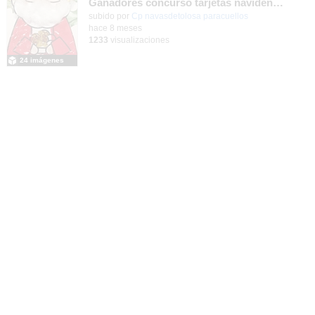
Ganadores concurso tarjetas navideñas 2025
-
Contenido educativo.
subido por
Cp navasdetolosa paracuellos
-
hace 8 meses
1233
visualizaciones
24 imágenes