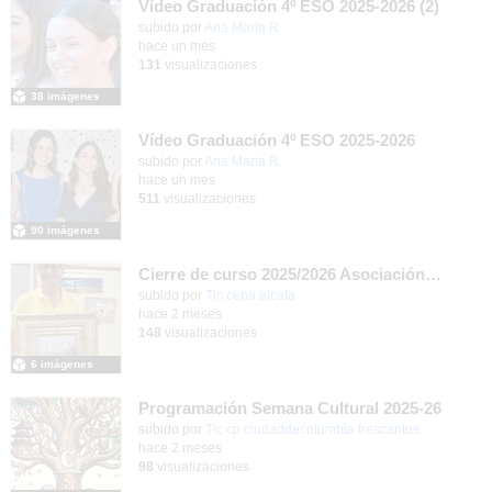
Vídeo Graduación 4º ESO 2025-2026 (2)
subido por
Ana María R.
-
hace un mes
131
visualizaciones
38 imágenes
Vídeo Graduación 4º ESO 2025-2026
subido por
Ana María R.
-
hace un mes
511
visualizaciones
90 imágenes
Cierre de curso 2025/2026 Asociación cultural Don Juan I
subido por
Tic cepa alcala
-
hace 2 meses
148
visualizaciones
6 imágenes
Programación Semana Cultural 2025-26
subido por
Tic cp ciudaddecolumbia trescantos
-
hace 2 meses
98
visualizaciones