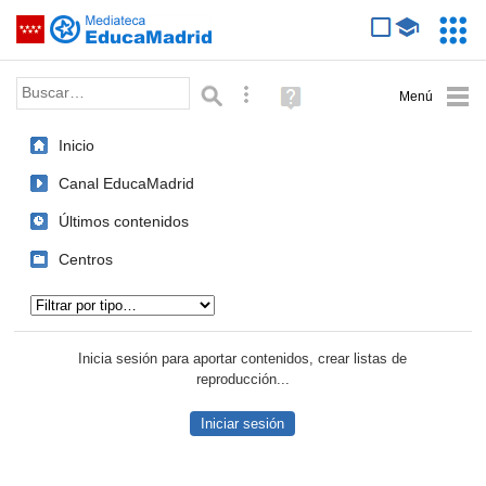
Mediateca de EducaMadrid
Saltar navegación
Servic
Educa
Palabra o frase:
Búsqueda avanzada
Ayuda
(en
ventana
Inicio
nueva)
Canal EducaMadrid
Últimos contenidos
Centros
Tipo de contenido:
Inicia sesión para aportar contenidos, crear listas de
reproducción...
Iniciar sesión