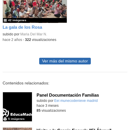
42 imágenes
La gala de los Rosa
subido por
Maria Del Mar N.
-
hace 2 años
-
322
visualizaciones
Ver más del mismo autor
Contenidos relacionados:
Panel Documentación Familias
Contenido educativo.
subido por
Eei munecodenieve madrid
-
hace 3 meses
85
visualizaciones
5 imágenes