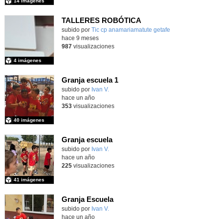
14 imágenes
TALLERES ROBÓTICA
Contenido educativo.
subido por
Tic cp anamariamatute getafe
-
hace 9 meses
987
visualizaciones
4 imágenes
Granja escuela 1
Contenido educativo.
subido por
Ivan V.
-
hace un año
353
visualizaciones
40 imágenes
Granja escuela
subido por
Ivan V.
-
hace un año
225
visualizaciones
41 imágenes
Granja Escuela
Contenido educativo.
subido por
Ivan V.
-
hace un año