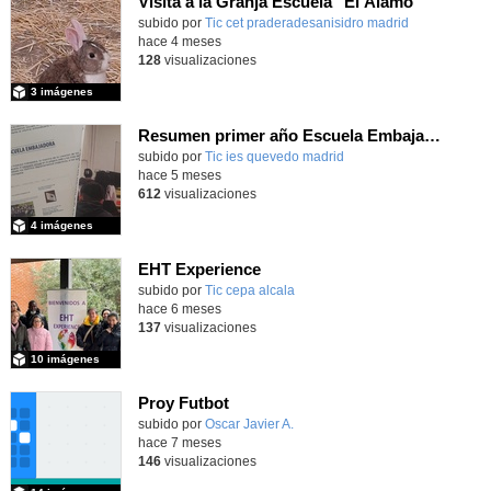
Visita a la Granja Escuela "El Álamo"
Contenido educativo.
subido por
Tic cet praderadesanisidro madrid
-
hace 4 meses
128
visualizaciones
3 imágenes
Resumen primer año Escuela Embajadora del Parlamento Europeo. Marzo 2026
subido por
Tic ies quevedo madrid
-
hace 5 meses
612
visualizaciones
4 imágenes
EHT Experience
subido por
Tic cepa alcala
-
hace 6 meses
137
visualizaciones
10 imágenes
Proy Futbot
Contenido educativo.
subido por
Oscar Javier A.
-
hace 7 meses
146
visualizaciones