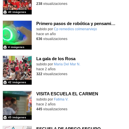
238
visualizaciones
40 imágenes
Primero pasos de robótica y pensamiento computacional: TRUE-TRUE
Contenido educativo.
subido por
Cp remedios colmenarviejo
-
hace un año
636
visualizaciones
4 imágenes
La gala de los Rosa
subido por
Maria Del Mar N.
-
hace 2 años
322
visualizaciones
42 imágenes
VISITA ESCUELA EL CARMEN
subido por
Fatima V.
-
hace 2 años
445
visualizaciones
45 imágenes
ESCUELA DE APEGO SEGURO