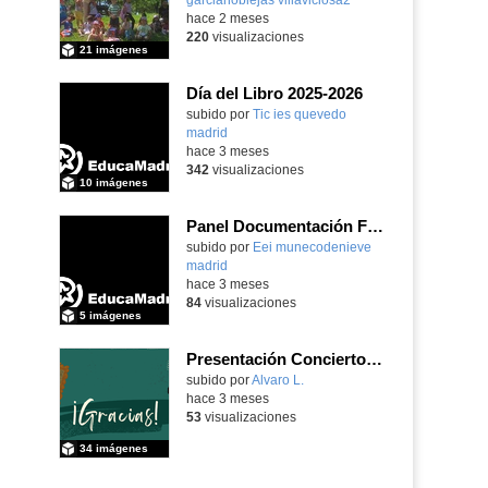
hace 2 meses
220
visualizaciones
21 imágenes
Día del Libro 2025-2026
subido por
Tic ies quevedo
madrid
-
hace 3 meses
342
visualizaciones
10 imágenes
Panel Documentación Familias
Contenido educativo.
subido por
Eei munecodenieve
madrid
-
hace 3 meses
84
visualizaciones
5 imágenes
Presentación Concierto Didáctico
Contenido educativo.
subido por
Alvaro L.
-
hace 3 meses
53
visualizaciones
34 imágenes