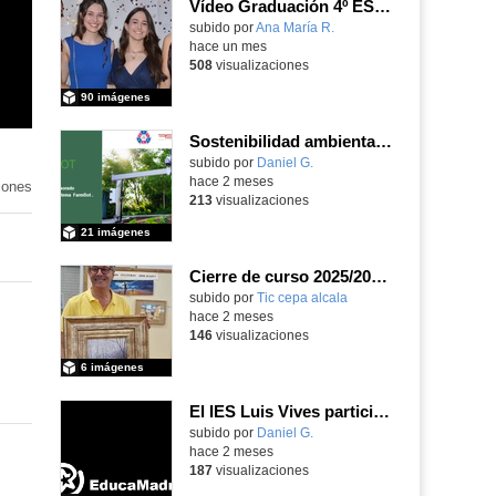
Vídeo Graduación 4º ESO 2025-2026
subido por
Ana María R.
-
hace un mes
508
visualizaciones
90 imágenes
Sostenibilidad ambiental, eficiencia energética y sistemas de producción inteligente para la industria 4.0
subido por
Daniel G.
-
hace 2 meses
iones
213
visualizaciones
21 imágenes
Cierre de curso 2025/2026 Asociación cultural Don Juan I
subido por
Tic cepa alcala
-
hace 2 meses
146
visualizaciones
6 imágenes
El IES Luis Vives participa en la jornada de trabajo sobre mecanizado CNC e Industria 4.0
subido por
Daniel G.
-
hace 2 meses
187
visualizaciones