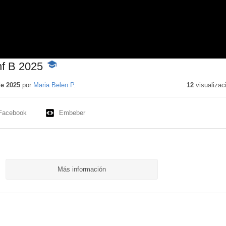
inf B 2025
-
Contenido
educativo
de 2025
por
Maria Belen P.
12
visualizac
Facebook
Embeber
Más información