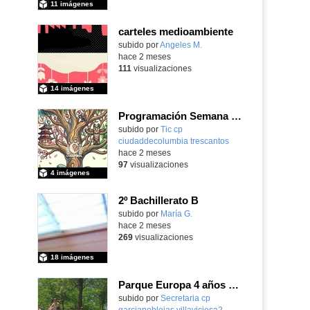
11 imágenes
carteles medioambiente
Contenido educativo.
subido por
Angeles M.
-
hace 2 meses
111
visualizaciones
14 imágenes
Programación Semana Cultural 2025-26
subido por
Tic cp
ciudaddecolumbia trescantos
-
hace 2 meses
97
visualizaciones
4 imágenes
2º Bachillerato B
Contenido educativo.
subido por
María G.
-
hace 2 meses
269
visualizaciones
18 imágenes
Parque Europa 4 años Pequeño oeste 2025-26
Contenido educativo.
subido por
Secretaria cp
garcianoblejas villaviciosa2
-