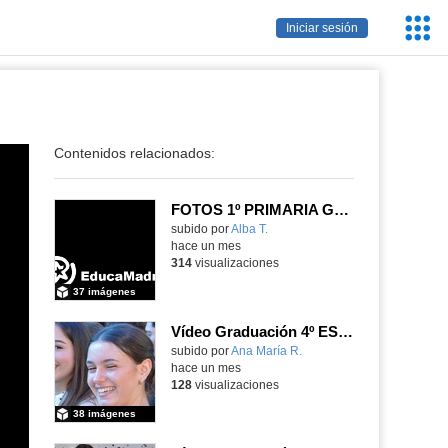
Servic
Iniciar sesión
Educa
Contenidos relacionados:
FOTOS 1º PRIMARIA GONZALO DE BERCEO
subido por
Alba T.
-
hace un mes
314
visualizaciones
37 imágenes
Vídeo Graduación 4º ESO 2025-2026 (2)
subido por
Ana María R.
-
hace un mes
128
visualizaciones
38 imágenes