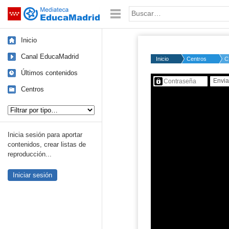
Mediateca de EducaMadrid
Saltar navegación
Palabra o frase:
Inicio
Canal EducaMadrid
Inicio
Centros
C
Últimos contenidos
Contenido protegido…
Centros
Tipo de contenido:
Inicia sesión para aportar
contenidos, crear listas de
reproducción...
Iniciar sesión