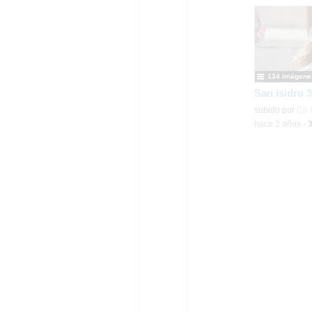
134 imágene
San isidro 3
subido por
Cp 
-
hace 2 años
-