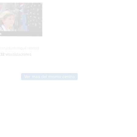
s
escuelasbosque madrid
332
visualizaciones
Ver más del mismo centro