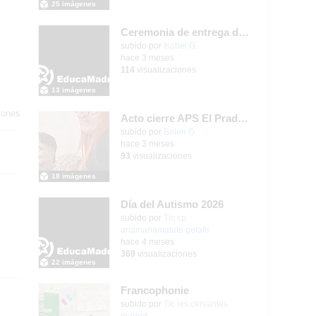
25 imágenes
Ceremonia de entrega de premios Quizstory 2026
subido por
Isabel G.
-
hace 3 meses
114
visualizaciones
13 imágenes
iones
Acto cierre APS El Prado Companion - Galería de imágenes
subido por
Belen G.
-
hace 3 meses
93
visualizaciones
18 imágenes
Día del Autismo 2026
subido por
Tic cp
anamariamatute getafe
-
hace 4 meses
369
visualizaciones
22 imágenes
Francophonie
subido por
Tic ies cervantes
madrid
-