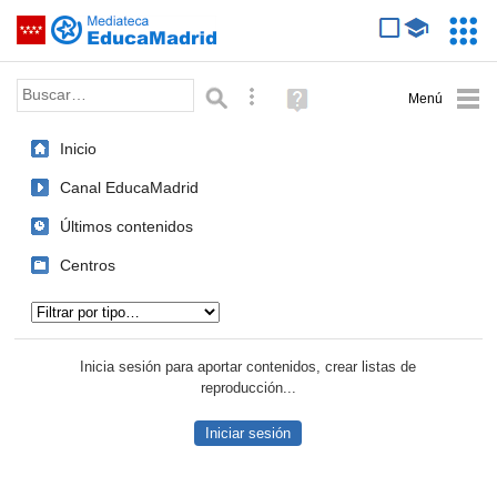
Mediateca de EducaMadrid
Saltar navegación
Servic
Educa
Palabra o frase:
Búsqueda avanzada
Ayuda
(en
ventana
Inicio
nueva)
Canal EducaMadrid
Últimos contenidos
Centros
Tipo de contenido:
Inicia sesión para aportar contenidos, crear listas de
reproducción...
Iniciar sesión