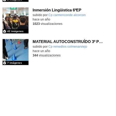
Inmersión Lingüistica 6ºEP
subido por
Cp carmenconde alcorcon
-
hace un año
1023
visualizaciones
42 imágenes
MATERIAL AUTOCONSTRUÍDO 3º PRIMARIA
Contenido educativo.
subido por
Cp remedios colmenarviejo
-
hace un año
344
visualizaciones
7 imágenes