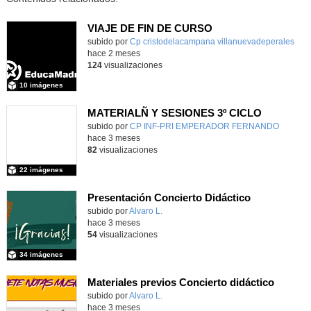
VIAJE DE FIN DE CURSO
subido por
Cp cristodelacampana villanuevadeperales
-
hace 2 meses
124
visualizaciones
10 imágenes
MATERIALÑ Y SESIONES 3º CICLO
Contenido educativo.
subido por
CP INF-PRI EMPERADOR FERNANDO
-
hace 3 meses
82
visualizaciones
22 imágenes
Presentación Concierto Didáctico
Contenido educativo.
subido por
Alvaro L.
-
hace 3 meses
54
visualizaciones
34 imágenes
Materiales previos Concierto didáctico
Contenido educativo.
subido por
Alvaro L.
-
hace 3 meses