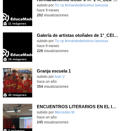
Contenido educativo.
subido por
Tic cp fernandodelosrios lasrozas
-
hace 9 meses
202
visualizaciones
11 imágenes
Galería de artistas otoñales de 1°_CEIP FDLR_Las Rozas
Contenido educativo.
subido por
Tic cp fernandodelosrios lasrozas
-
hace 9 meses
228
visualizaciones
16 imágenes
Granja escuela 1
Contenido educativo.
subido por
Ivan V.
-
hace un año
354
visualizaciones
40 imágenes
ENCUENTROS LITERARIOS EN EL IES ANTONIO DOMÍNGUEZ ORTIZ
subido por
Mercedes M.
-
hace un año
245
visualizaciones
2 imágenes