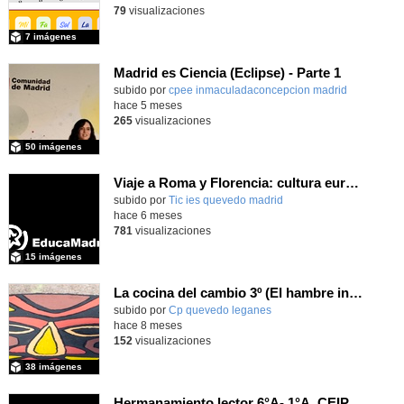
79
visualizaciones
7 imágenes
Madrid es Ciencia (Eclipse) - Parte 1
subido por
cpee inmaculadaconcepcion madrid
-
hace 5 meses
265
visualizaciones
50 imágenes
Viaje a Roma y Florencia: cultura europea para 2º de Bachillerato en diciembre 2025
subido por
Tic ies quevedo madrid
-
hace 6 meses
781
visualizaciones
15 imágenes
La cocina del cambio 3º (El hambre invisible – África)
Contenido educativo.
subido por
Cp quevedo leganes
-
hace 8 meses
152
visualizaciones
38 imágenes
Hermanamiento lector 6°A- 1°A_CEIP FDLR_Las Rozas