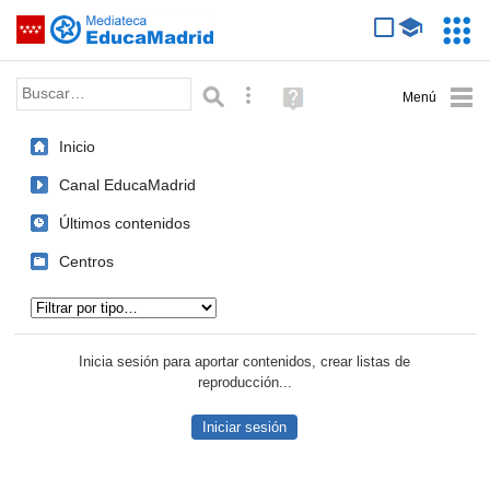
Mediateca de EducaMadrid
Saltar navegación
Servic
Educa
Palabra o frase:
Búsqueda avanzada
Ayuda
(en
ventana
Inicio
nueva)
Canal EducaMadrid
Últimos contenidos
Centros
Tipo de contenido:
Inicia sesión para aportar contenidos, crear listas de
reproducción...
Iniciar sesión