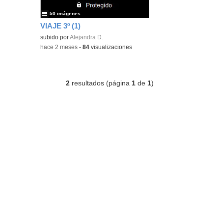
50 imágenes
VIAJE 3º (1)
subido por
Alejandra D.
-
hace 2 meses
-
84
visualizaciones
2
resultados (página
1
de
1
)