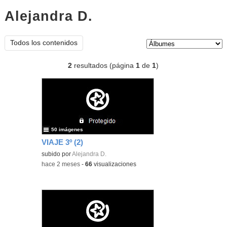
Alejandra D.
Álbumes
Tipo de contenido:
Todos los contenidos
2
resultados (página
1
de
1
)
50 imágenes
VIAJE 3º (2)
subido por
Alejandra D.
-
hace 2 meses
-
66
visualizaciones