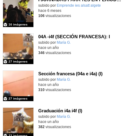
Contenido educativo.
subido por
Emprende ies alsatt algete
-
hace 6 meses
106
visualizaciones
16 imágenes
04A -i4f (SECCIÓN FRANCESA): I
subido por
María G.
-
hace un año
346
visualizaciones
27 imágenes
Sección francesa (04a e i4a) (I)
subido por
María G.
-
hace un año
310
visualizaciones
27 imágenes
Graduación i4a i4f (I)
Contenido educativo.
subido por
María G.
-
hace un año
382
visualizaciones
33 imágenes