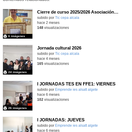
Cierre de curso 2025/2026 Asociación cultural Don Juan I
subido por
Tic cepa alcala
-
hace 2 meses
148
visualizaciones
6 imágenes
Jornada cultural 2026
subido por
Tic cepa alcala
-
hace 4 meses
165
visualizaciones
24 imágenes
I JORNADAS TES EN FFE1: VIERNES
Contenido educativo.
subido por
Emprende ies alsatt algete
-
hace 6 meses
102
visualizaciones
26 imágenes
I JORNADAS: JUEVES
Contenido educativo.
subido por
Emprende ies alsatt algete
-
hace 6 meses