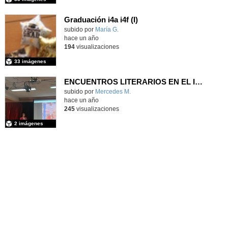
Graduación i4a i4f (I)
Contenido educativo.
subido por
María G.
-
hace un año
194
visualizaciones
33 imágenes
ENCUENTROS LITERARIOS EN EL IES ANTONIO DOMÍNGUEZ ORTIZ
subido por
Mercedes M.
-
hace un año
245
visualizaciones
2 imágenes