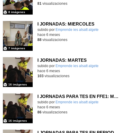
81
visualizaciones
8 imágenes
I JORNADAS: MIERCOLES
Contenido educativo.
subido por
Emprende ies alsatt algete
-
hace 6 meses
88
visualizaciones
7 imágenes
I JORNADAS: MARTES
subido por
Emprende ies alsatt algete
-
hace 6 meses
103
visualizaciones
16 imágenes
I JORNADAS PARA TES EN FFE1: MARTES
Contenido educativo.
subido por
Emprende ies alsatt algete
-
hace 6 meses
86
visualizaciones
16 imágenes
I JORNADAS PARA TES EN PERIODO FFE: MARTES