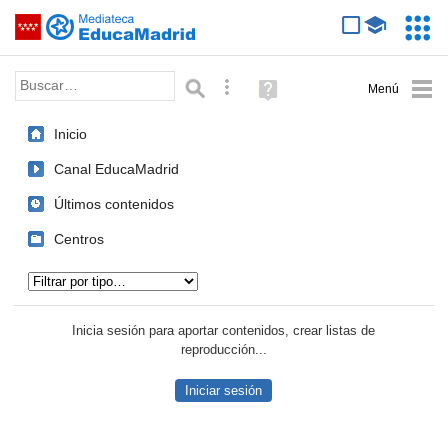
Mediateca de EducaMadrid
Saltar navegación
Servic
Educa
Palabra o frase:
Búsqueda avanzada
Ayuda
(en
ventana
Inicio
nueva)
Canal EducaMadrid
Últimos contenidos
Centros
Tipo de contenido:
Inicia sesión para aportar contenidos, crear listas de
reproducción...
Iniciar sesión