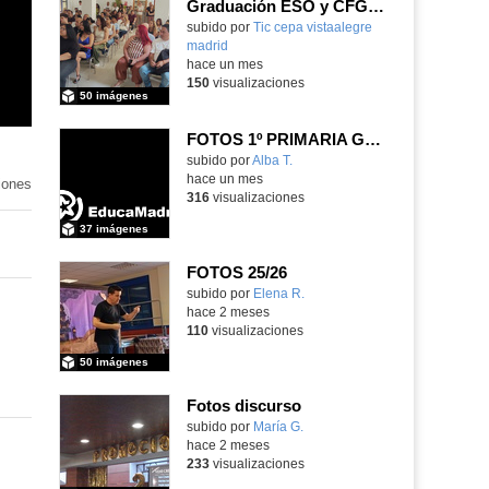
Graduación ESO y CFGB 2026
subido por
Tic cepa vistaalegre
madrid
-
hace un mes
150
visualizaciones
50 imágenes
FOTOS 1º PRIMARIA GONZALO DE BERCEO
subido por
Alba T.
-
hace un mes
iones
316
visualizaciones
37 imágenes
FOTOS 25/26
Contenido educativo.
subido por
Elena R.
-
hace 2 meses
110
visualizaciones
50 imágenes
Fotos discurso
Contenido educativo.
subido por
María G.
-
hace 2 meses
233
visualizaciones