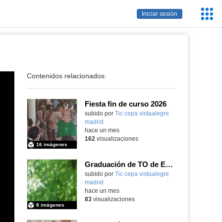
Servic
Iniciar sesión
Educa
Contenidos relacionados:
Fiesta fin de curso 2026
subido por
Tic cepa vistaalegre
madrid
-
hace un mes
162
visualizaciones
16 imágenes
Graduación de TO de Empleo Doméstico
subido por
Tic cepa vistaalegre
madrid
-
hace un mes
83
visualizaciones
8 imágenes