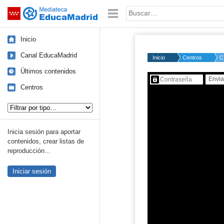
Mediateca de EducaMadrid
Saltar navegación
Palabra o frase:
Inicio
Canal EducaMadrid
Inicio
Centros
C
Últimos contenidos
Contenido protegido…
Centros
Tipo de contenido:
Inicia sesión para aportar
contenidos, crear listas de
reproducción...
Iniciar sesión