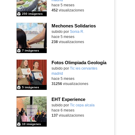
hace 5 meses
452
visualizaciones
250 imágenes
Mechones Solidarios
subido por
Sonia R.
-
hace 5 meses
238
visualizaciones
7 imágenes
Fotos Olimpiada Geología
Contenido educativo.
subido por
Tic ies cervantes
madrid
-
hace 5 meses
31256
visualizaciones
5 imágenes
EHT Experience
subido por
Tic cepa alcala
-
hace 6 meses
137
visualizaciones
10 imágenes