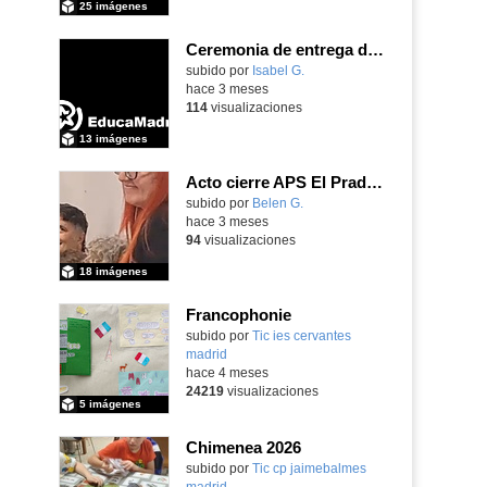
25 imágenes
Ceremonia de entrega de premios Quizstory 2026
subido por
Isabel G.
-
hace 3 meses
114
visualizaciones
13 imágenes
Acto cierre APS El Prado Companion - Galería de imágenes
subido por
Belen G.
-
hace 3 meses
94
visualizaciones
18 imágenes
Francophonie
subido por
Tic ies cervantes
madrid
-
hace 4 meses
24219
visualizaciones
5 imágenes
Chimenea 2026
subido por
Tic cp jaimebalmes
madrid
-