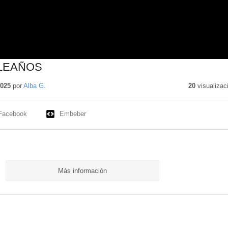
LEAÑOS
2025
por
Alba G.
20
visualizac
Facebook
Embeber
Más información