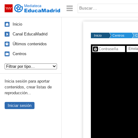
Mediateca de EducaMadrid
Saltar navegación
Palabra o frase:
Inicio
Canal EducaMadrid
Inicio
Centros
C
Últimos contenidos
Contenido protegido…
Centros
Tipo de contenido:
Inicia sesión para aportar
contenidos, crear listas de
reproducción...
Iniciar sesión