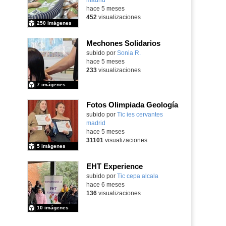
hace 5 meses
452
visualizaciones
250 imágenes
Mechones Solidarios
subido por
Sonia R.
-
hace 5 meses
233
visualizaciones
7 imágenes
Fotos Olimpiada Geología
Contenido educativo.
subido por
Tic ies cervantes
madrid
-
hace 5 meses
31101
visualizaciones
5 imágenes
EHT Experience
subido por
Tic cepa alcala
-
hace 6 meses
136
visualizaciones
10 imágenes