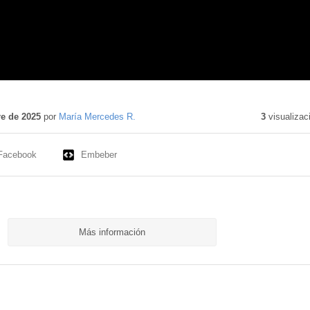
nido
tivo
e de 2025
por
María Mercedes R.
3
visualizac
Facebook
Embeber
Más información