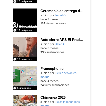
25 imágenes
Ceremonia de entrega de premios Quizstory 2026
subido por
Isabel G.
-
hace 3 meses
114
visualizaciones
13 imágenes
Acto cierre APS El Prado Companion - Galería de imágenes
subido por
Belen G.
-
hace 3 meses
93
visualizaciones
18 imágenes
Francophonie
subido por
Tic ies cervantes
madrid
-
hace 4 meses
24067
visualizaciones
5 imágenes
Chimenea 2026
subido por
Tic cp jaimebalmes
madrid
-