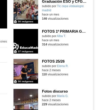
Graduación ESO y CFGB 2026
subido por
Tic cepa vistaalegre
madrid
-
hace un mes
146
visualizaciones
50 imágenes
FOTOS 1º PRIMARIA GONZALO DE BERCEO
subido por
Alba T.
-
hace un mes
iones
314
visualizaciones
37 imágenes
FOTOS 25/26
Contenido educativo.
subido por
Elena R.
-
hace 2 meses
110
visualizaciones
50 imágenes
Fotos discurso
Contenido educativo.
subido por
María G.
-
hace 2 meses
229
visualizaciones