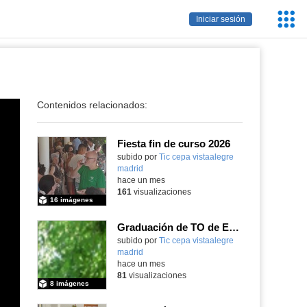
Servic
Iniciar sesión
Educa
Contenidos relacionados:
Fiesta fin de curso 2026
subido por
Tic cepa vistaalegre
madrid
-
hace un mes
161
visualizaciones
16 imágenes
Graduación de TO de Empleo Doméstico
subido por
Tic cepa vistaalegre
madrid
-
hace un mes
81
visualizaciones
8 imágenes