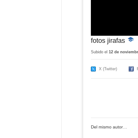
fotos jirafas
-
Conte
educa
Subido el
12 de noviembr
X (Twitter)
Del mismo autor…