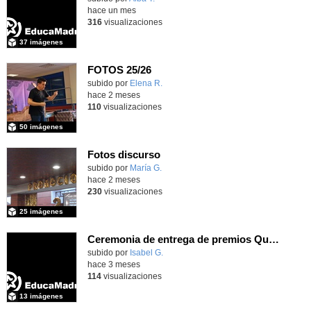
hace un mes
316
visualizaciones
37 imágenes
FOTOS 25/26
Contenido educativo.
subido por
Elena R.
-
hace 2 meses
110
visualizaciones
50 imágenes
Fotos discurso
Contenido educativo.
subido por
María G.
-
hace 2 meses
230
visualizaciones
25 imágenes
Ceremonia de entrega de premios Quizstory 2026
subido por
Isabel G.
-
hace 3 meses
114
visualizaciones
13 imágenes