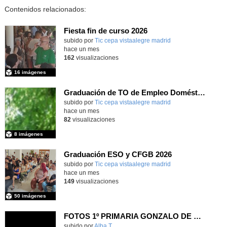
Contenidos relacionados:
Fiesta fin de curso 2026
subido por
Tic cepa vistaalegre madrid
-
hace un mes
162
visualizaciones
16 imágenes
Graduación de TO de Empleo Doméstico
subido por
Tic cepa vistaalegre madrid
-
hace un mes
82
visualizaciones
8 imágenes
Graduación ESO y CFGB 2026
subido por
Tic cepa vistaalegre madrid
-
hace un mes
149
visualizaciones
50 imágenes
FOTOS 1º PRIMARIA GONZALO DE BERCEO
subido por
Alba T.
-