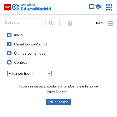
Mediateca de EducaMadrid
Saltar navegación
Servic
Educa
Palabra o frase:
Búsqueda avanzada
Ayuda
(en
ventana
Inicio
nueva)
Canal EducaMadrid
Últimos contenidos
Centros
Tipo de contenido:
Inicia sesión para aportar contenidos, crear listas de
reproducción...
Iniciar sesión