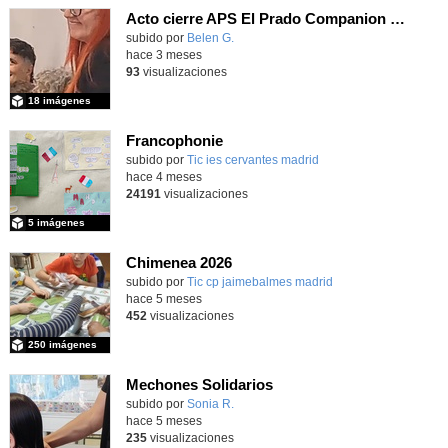
Acto cierre APS El Prado Companion - Galería de imágenes
subido por
Belen G.
-
hace 3 meses
93
visualizaciones
18 imágenes
Francophonie
subido por
Tic ies cervantes madrid
-
hace 4 meses
24191
visualizaciones
5 imágenes
Chimenea 2026
subido por
Tic cp jaimebalmes madrid
-
hace 5 meses
452
visualizaciones
250 imágenes
Mechones Solidarios
subido por
Sonia R.
-
hace 5 meses
235
visualizaciones