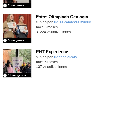
7 imágenes
Fotos Olimpiada Geología
Contenido educativo.
subido por
Tic ies cervantes madrid
-
hace 5 meses
31224
visualizaciones
5 imágenes
EHT Experience
subido por
Tic cepa alcala
-
hace 6 meses
137
visualizaciones
10 imágenes