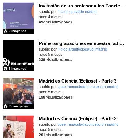
Invitación de un profesor a los Paneles Europeos de Ciudadanos del mes de marzo 2026
subido por
Tic ies quevedo madrid
-
hace 4 meses
492
visualizaciones
9 imágenes
Primeras grabaciones en nuestra radio ONDA GAUDÍ
Contenido educativo.
subido por
Tic cp arquitectogaudi madrid
-
hace 5 meses
239
visualizaciones
8 imágenes
Madrid es Ciencia (Eclipse) - Parte 3
subido por
cpee inmaculadaconcepcion madrid
-
hace 5 meses
198
visualizaciones
35 imágenes
Madrid es Ciencia (Eclipse) - Parte 2
subido por
cpee inmaculadaconcepcion madrid
-
hace 5 meses
201
visualizaciones