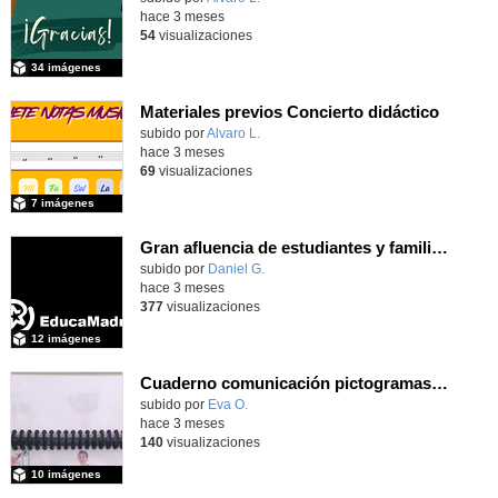
hace 3 meses
54
visualizaciones
34 imágenes
Materiales previos Concierto didáctico
Contenido educativo.
subido por
Alvaro L.
-
hace 3 meses
69
visualizaciones
7 imágenes
Gran afluencia de estudiantes y familias en la jornada de puertas abiertas que nuestro centro desarrolló el pasado 23 de abril de 2026
subido por
Daniel G.
-
hace 3 meses
377
visualizaciones
12 imágenes
Cuaderno comunicación pictogramas y LSE
subido por
Eva O.
-
hace 3 meses
140
visualizaciones
10 imágenes