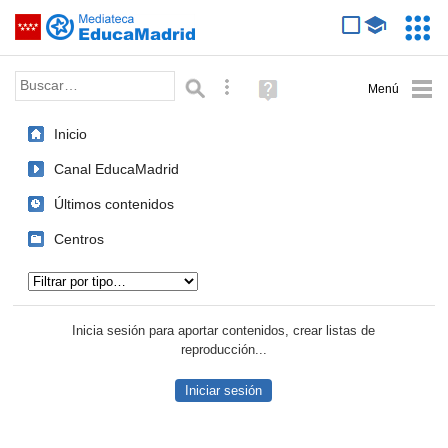
Mediateca de EducaMadrid
Saltar navegación
Servic
Educa
Palabra o frase:
Búsqueda avanzada
Ayuda
(en
ventana
Inicio
nueva)
Canal EducaMadrid
Últimos contenidos
Centros
Tipo de contenido:
Inicia sesión para aportar contenidos, crear listas de
reproducción...
Iniciar sesión