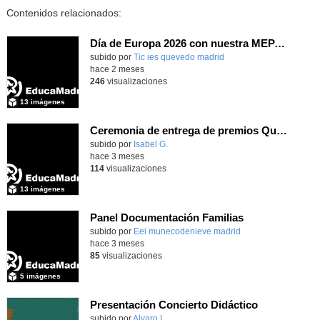
Contenidos relacionados:
Día de Europa 2026 con nuestra MEPAS asociada IES Rey Pastor
subido por
Tic ies quevedo madrid
-
hace 2 meses
246
visualizaciones
13 imágenes
Ceremonia de entrega de premios Quizstory 2026
subido por
Isabel G.
-
hace 3 meses
114
visualizaciones
13 imágenes
Panel Documentación Familias
Contenido educativo.
subido por
Eei munecodenieve madrid
-
hace 3 meses
85
visualizaciones
5 imágenes
Presentación Concierto Didáctico
Contenido educativo.
subido por
Alvaro L.
-