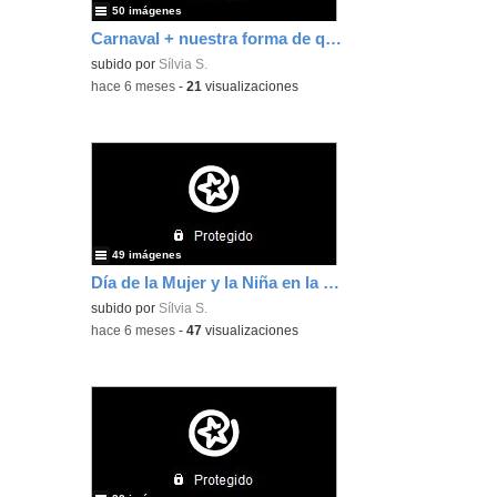
50 imágenes
Carnaval + nuestra forma de querernos
subido por
Sílvia S.
-
hace 6 meses
-
21
visualizaciones
49 imágenes
Día de la Mujer y la Niña en la Ciencia
subido por
Sílvia S.
-
hace 6 meses
-
47
visualizaciones