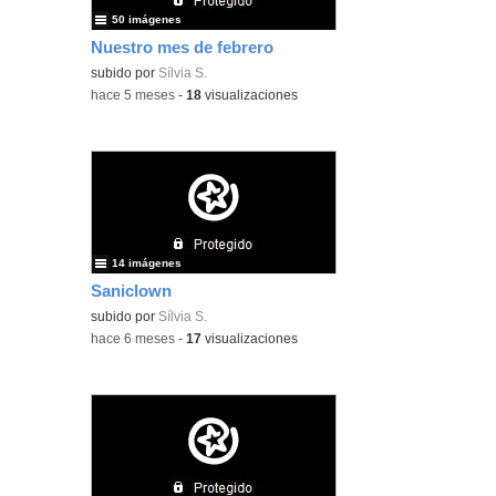
50 imágenes
Nuestro mes de febrero
subido por
Sílvia S.
-
hace 5 meses
-
18
visualizaciones
14 imágenes
Saniclown
subido por
Sílvia S.
-
hace 6 meses
-
17
visualizaciones