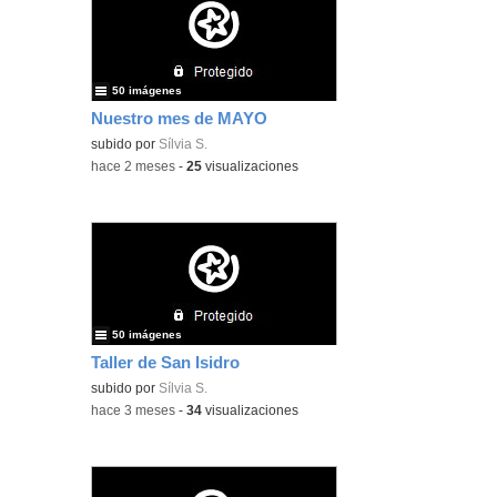
50 imágenes
Nuestro mes de MAYO
subido por
Sílvia S.
-
hace 2 meses
-
25
visualizaciones
50 imágenes
Taller de San Isidro
subido por
Sílvia S.
-
hace 3 meses
-
34
visualizaciones