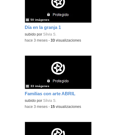
50 imágenes
Día en la granja 1
subido por
Sílvia S.
-
hace 3 meses
-
33
visualizaciones
33 imágenes
Familias con arte ABRIL
subido por
Sílvia S.
-
hace 3 meses
-
15
visualizaciones