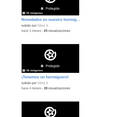
50 imágenes
Novedades en nuestro hormiguero
subido por
Sílvia S.
-
hace 3 meses
-
25
visualizaciones
46 imágenes
¡Tenemos un hormiguero!
subido por
Sílvia S.
-
hace 4 meses
-
39
visualizaciones