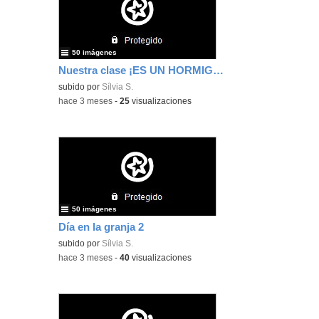
50 imágenes
Nuestra clase ¡ES UN HORMIGUERO!
subido por
Sílvia S.
-
hace 3 meses
-
25
visualizaciones
50 imágenes
Día en la granja 2
subido por
Sílvia S.
-
hace 3 meses
-
40
visualizaciones