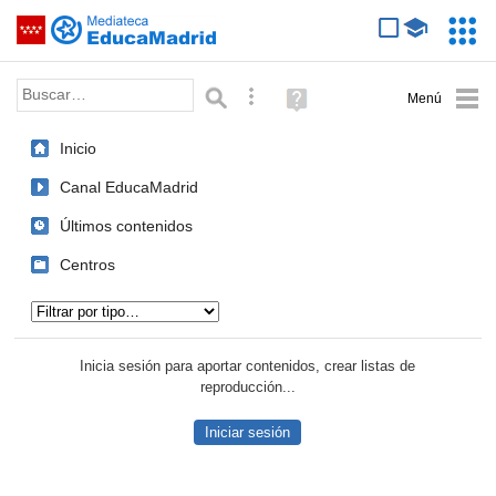
Mediateca de EducaMadrid
Saltar navegación
Servic
Educa
Palabra o frase:
Búsqueda avanzada
Ayuda
(en
ventana
Inicio
nueva)
Canal EducaMadrid
Últimos contenidos
Centros
Tipo de contenido:
Inicia sesión para aportar contenidos, crear listas de
reproducción...
Iniciar sesión