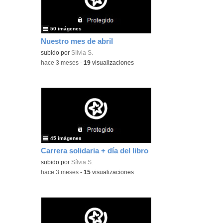
50 imágenes
Nuestro mes de abril
subido por
Sílvia S.
-
hace 3 meses
-
19
visualizaciones
45 imágenes
Carrera solidaria + día del libro
subido por
Sílvia S.
-
hace 3 meses
-
15
visualizaciones