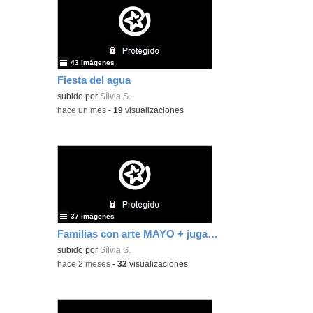
43 imágenes
Fiesta del agua
subido por
Sílvia S.
-
hace un mes
-
19
visualizaciones
37 imágenes
Familias con arte MAYO + jugamos con agua
subido por
Sílvia S.
-
hace 2 meses
-
32
visualizaciones