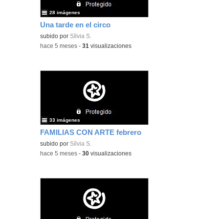
28 imágenes
Una tarde en el circo
subido por
Sílvia S.
-
hace 5 meses
-
31
visualizaciones
33 imágenes
FAMILIAS CON ARTE febrero
subido por
Sílvia S.
-
hace 5 meses
-
30
visualizaciones