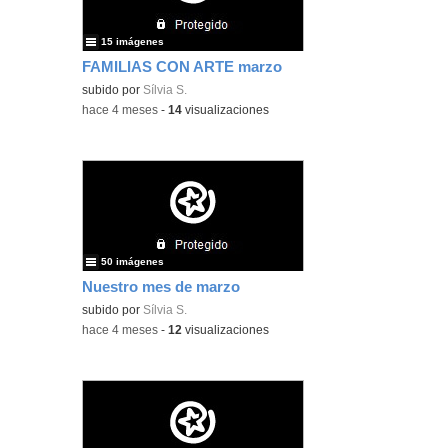
15 imágenes
FAMILIAS CON ARTE marzo
subido por
Sílvia S.
-
hace 4 meses
-
14
visualizaciones
50 imágenes
Nuestro mes de marzo
subido por
Sílvia S.
-
hace 4 meses
-
12
visualizaciones