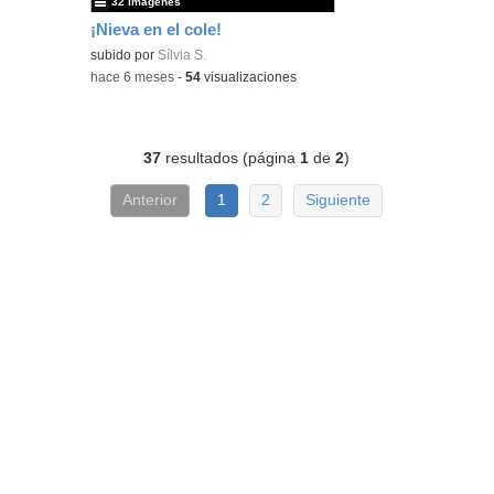
32 imágenes
¡Nieva en el cole!
subido por
Sílvia S.
-
hace 6 meses
-
54
visualizaciones
37
resultados (página
1
de
2
)
Anterior
1
2
Siguiente