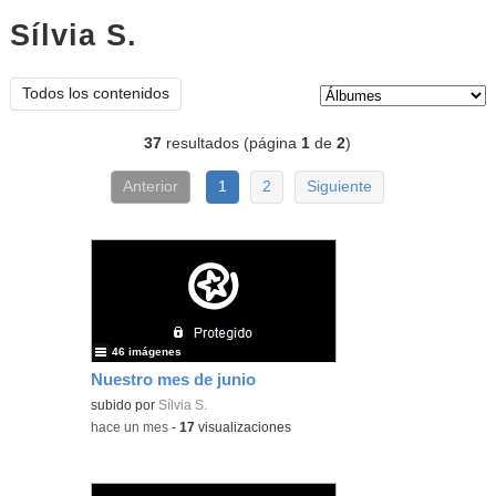
Sílvia S.
Álbumes
Tipo de contenido:
Todos los contenidos
37
resultados (página
1
de
2
)
Anterior
1
2
Siguiente
46 imágenes
Nuestro mes de junio
subido por
Sílvia S.
-
hace un mes
-
17
visualizaciones