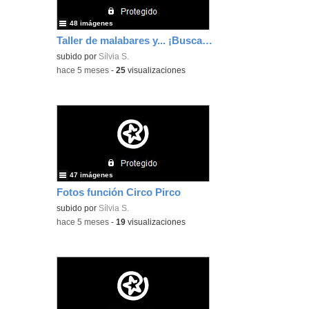
48 imágenes
Taller de malabares y... ¡Buscamos la primavera!
subido por
Sílvia S.
-
hace 5 meses
-
25
visualizaciones
47 imágenes
Fotos función Circo Pirco
subido por
Sílvia S.
-
hace 5 meses
-
19
visualizaciones